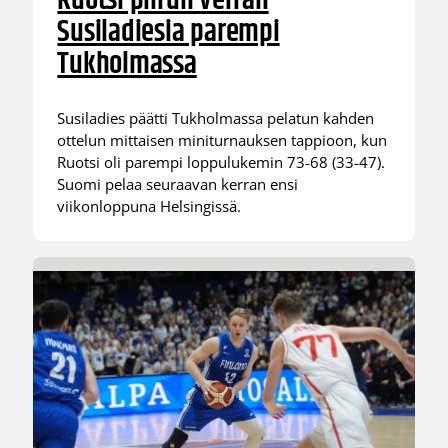
Ruotsi piirun verran
Susiladiesia parempi
Tukholmassa
Susiladies päätti Tukholmassa pelatun kahden
ottelun mittaisen miniturnauksen tappioon, kun
Ruotsi oli parempi loppulukemin 73-68 (33-47).
Suomi pelaa seuraavan kerran ensi
viikonloppuna Helsingissä.