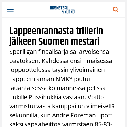
Siirry
sisältöön
Lappeenrannasta trillerin
jälkeen Suomen mestari
Sparliigan finaalisarja sai arvoisensa
päätöksen. Kahdessa ensimmäisessä
loppuottelussa täysin ylivoimainen
Lappeenrannan NMKY joutui
lauantaisessa kolmannessa pelissä
tiukille Pussihukkia vastaan. Voitto
varmistui vasta kamppailun viimeisellä
sekunnilla, kun Andre Foreman upotti
kaksi vapaaheittoa varmistaen 85-83-