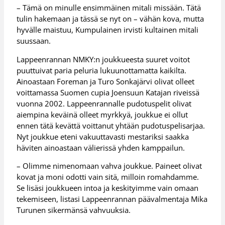
– Tämä on minulle ensimmäinen mitali missään. Tätä
tulin hakemaan ja tässä se nyt on – vähän kova, mutta
hyvälle maistuu, Kumpulainen irvisti kultainen mitali
suussaan.
Lappeenrannan NMKY:n joukkueesta suuret voitot
puuttuivat paria peluria lukuunottamatta kaikilta.
Ainoastaan Foreman ja Turo Sonkajärvi olivat olleet
voittamassa Suomen cupia Joensuun Katajan riveissä
vuonna 2002. Lappeenrannalle pudotuspelit olivat
aiempina keväinä olleet myrkkyä, joukkue ei ollut
ennen tätä kevättä voittanut yhtään pudotuspelisarjaa.
Nyt joukkue eteni vakuuttavasti mestariksi saakka
häviten ainoastaan välierissä yhden kamppailun.
– Olimme nimenomaan vahva joukkue. Paineet olivat
kovat ja moni odotti vain sitä, milloin romahdamme.
Se lisäsi joukkueen intoa ja keskityimme vain omaan
tekemiseen, listasi Lappeenrannan päävalmentaja Mika
Turunen sikermänsä vahvuuksia.