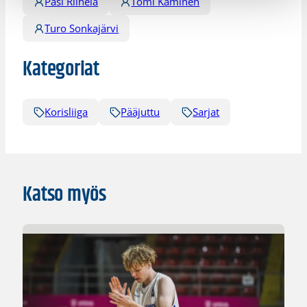
Pasi Riihelä
Tomi Kaminen
Turo Sonkajärvi
Kategoriat
Korisliiga
Pääjuttu
Sarjat
Katso myös