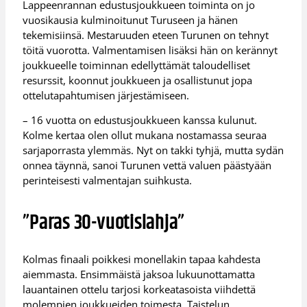
Lappeenrannan edustusjoukkueen toiminta on jo
vuosikausia kulminoitunut Turuseen ja hänen
tekemisiinsä. Mestaruuden eteen Turunen on tehnyt
töitä vuorotta. Valmentamisen lisäksi hän on kerännyt
joukkueelle toiminnan edellyttämät taloudelliset
resurssit, koonnut joukkueen ja osallistunut jopa
ottelutapahtumisen järjestämiseen.
– 16 vuotta on edustusjoukkueen kanssa kulunut.
Kolme kertaa olen ollut mukana nostamassa seuraa
sarjaporrasta ylemmäs. Nyt on takki tyhjä, mutta sydän
onnea täynnä, sanoi Turunen vettä valuen päästyään
perinteisesti valmentajan suihkusta.
”Paras 30-vuotislahja”
Kolmas finaali poikkesi monellakin tapaa kahdesta
aiemmasta. Ensimmäistä jaksoa lukuunottamatta
lauantainen ottelu tarjosi korkeatasoista viihdettä
molempien joukkueiden toimesta. Taistelun