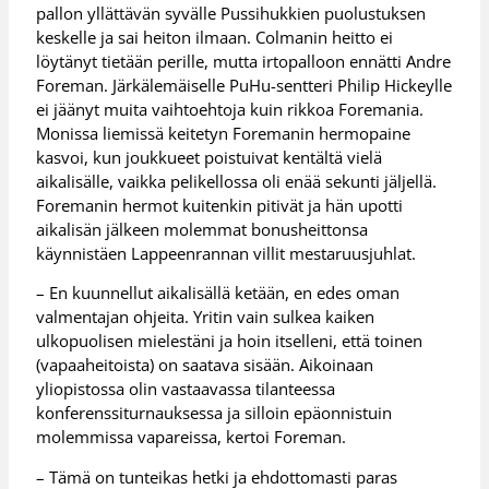
pallon yllättävän syvälle Pussihukkien puolustuksen
keskelle ja sai heiton ilmaan. Colmanin heitto ei
löytänyt tietään perille, mutta irtopalloon ennätti Andre
Foreman. Järkälemäiselle PuHu-sentteri Philip Hickeylle
ei jäänyt muita vaihtoehtoja kuin rikkoa Foremania.
Monissa liemissä keitetyn Foremanin hermopaine
kasvoi, kun joukkueet poistuivat kentältä vielä
aikalisälle, vaikka pelikellossa oli enää sekunti jäljellä.
Foremanin hermot kuitenkin pitivät ja hän upotti
aikalisän jälkeen molemmat bonusheittonsa
käynnistäen Lappeenrannan villit mestaruusjuhlat.
– En kuunnellut aikalisällä ketään, en edes oman
valmentajan ohjeita. Yritin vain sulkea kaiken
ulkopuolisen mielestäni ja hoin itselleni, että toinen
(vapaaheitoista) on saatava sisään. Aikoinaan
yliopistossa olin vastaavassa tilanteessa
konferenssiturnauksessa ja silloin epäonnistuin
molemmissa vapareissa, kertoi Foreman.
– Tämä on tunteikas hetki ja ehdottomasti paras