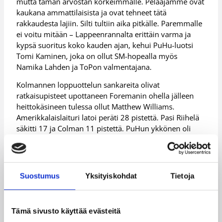
mutta tämän arvostan korkeimmalle. Pelaajamme ovat
kaukana ammattilaisista ja ovat tehneet tätä
rakkaudesta lajiin. Silti tultiin aika pitkälle. Paremmalle
ei voitu mitään – Lappeenrannalta erittäin varma ja
kypsä suoritus koko kauden ajan, kehui PuHu-luotsi
Tomi Kaminen, joka on ollut SM-hopealla myös
Namika Lahden ja ToPon valmentajana.
Kolmannen loppuottelun sankareita olivat
ratkaisupisteet upottaneen Foremanin ohella jälleen
heittokäsineen tulessa ollut Matthew Williams.
Amerikkalaislaituri latoi peräti 28 pistettä. Pasi Riihelä
säkitti 17 ja Colman 11 pistettä. PuHun ykkönen oli
210-senttinen Hickey, joka teki ajoittain mitä tahtoi
kirjauttaen saldoikseen 27 pistettä ja kymmenen
levypalloa.
Suostumus
Yksityiskohdat
Tietoja
Lappeenrannan kapteeni Pasi Riihelä joutui
seuraamaan ratkaisuhetket vaihtopenkiltä saatuaan
virhetilinsä täyteen puolitoista minuuttia ennen
Tämä sivusto käyttää evästeitä
loppua.