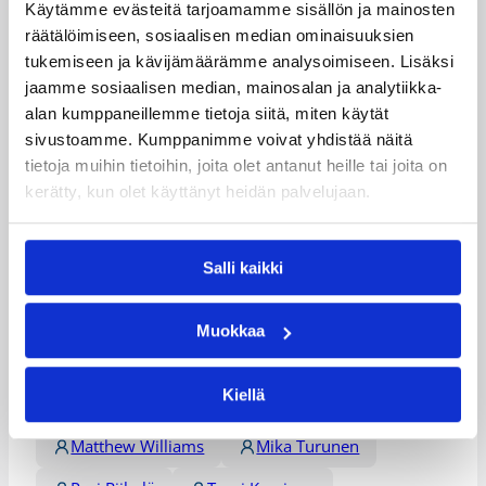
Käytämme evästeitä tarjoamamme sisällön ja mainosten
– Penkkikomennus oli kova pala. Ei ollut helppoa istua
räätälöimiseen, sosiaalisen median ominaisuuksien
vaihtopenkille, kun kentällä pelattiin Suomen
tukemiseen ja kävijämäärämme analysoimiseen. Lisäksi
mestaruudesta. Onneksi pojat hoitivat homman
jaamme sosiaalisen median, mainosalan ja analytiikka-
hienosti kotiin.
alan kumppaneillemme tietoja siitä, miten käytät
– Täytin taannoin 30 vuotta ja tämä oli kyllä paras
sivustoamme. Kumppanimme voivat yhdistää näitä
mahdollinen lahja, päätti Riihelä.
tietoja muihin tietoihin, joita olet antanut heille tai joita on
Lisätietoja:
/sarjat_tulokset/sparliiga/
kerätty, kun olet käyttänyt heidän palvelujaan.
Päivitetty
23.04.2005
Salli kaikki
Henkilöt
Muokkaa
Kiellä
Andre Foreman
Chanan Colman
Matthew Williams
Mika Turunen