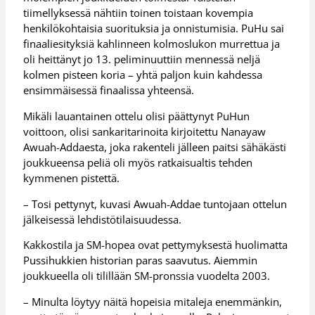
tiimellyksessä nähtiin toinen toistaan kovempia
henkilökohtaisia suorituksia ja onnistumisia. PuHu sai
finaaliesityksiä kahlinneen kolmoslukon murrettua ja
oli heittänyt jo 13. peliminuuttiin mennessä neljä
kolmen pisteen koria – yhtä paljon kuin kahdessa
ensimmäisessä finaalissa yhteensä.
Mikäli lauantainen ottelu olisi päättynyt PuHun
voittoon, olisi sankaritarinoita kirjoitettu Nanayaw
Awuah-Addaesta, joka rakenteli jälleen paitsi sähäkästi
joukkueensa peliä oli myös ratkaisualtis tehden
kymmenen pistettä.
– Tosi pettynyt, kuvasi Awuah-Addae tuntojaan ottelun
jälkeisessä lehdistötilaisuudessa.
Kakkostila ja SM-hopea ovat pettymyksestä huolimatta
Pussihukkien historian paras saavutus. Aiemmin
joukkueella oli tilillään SM-pronssia vuodelta 2003.
– Minulta löytyy näitä hopeisia mitaleja enemmänkin,