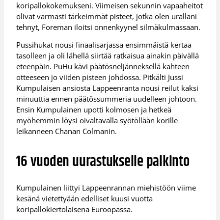
koripallokokemukseni. Viimeisen sekunnin vapaaheitot
olivat varmasti tärkeimmät pisteet, jotka olen urallani
tehnyt, Foreman iloitsi onnenkyynel silmäkulmassaan.
Pussihukat nousi finaalisarjassa ensimmäistä kertaa
tasolleen ja oli lähellä siirtää ratkaisua ainakin päivällä
eteenpäin. PuHu kävi päätösneljänneksellä kahteen
otteeseen jo viiden pisteen johdossa. Pitkälti Jussi
Kumpulaisen ansiosta Lappeenranta nousi reilut kaksi
minuuttia ennen päätössummeria uudelleen johtoon.
Ensin Kumpulainen upotti kolmosen ja hetkeä
myöhemmin löysi oivaltavalla syötöllään korille
leikanneen Chanan Colmanin.
16 vuoden uurastukselle palkinto
Kumpulainen liittyi Lappeenrannan miehistöön viime
kesänä vietettyään edelliset kuusi vuotta
koripallokiertolaisena Euroopassa.