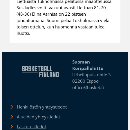
Liettuasta Tukholmassa pelatussa maaottelussa.
Susiladies voitti vakuuttavasti Liettuan 81-70
(48-36) Elina Aarnisalon 22 pisteen
johdattamana. Suomi pelaa Tukholmassa vielä
toisen ottelun, kun huomenna vastaan tulee
Ruotsi.
Suomen
Koripalloliitto
Urheilupuistontie 3
02200 Espoo
office@basket.fi
Henkilöstön yhteystiedot
Alueiden yhteystiedot
Laskutustiedot