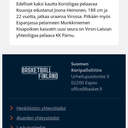
Edelliset kaksi kautta Korisliigaa pelaavaa
Kouvoja edustanut Joona Heinonen, 188 cm ja
22 vuotta, jatkaa uraansa Virossa. Pitkään myös
Espanjassa pelanneen Munkkiniemen
Kisapoikien kasvatin uusi seura on Viron-Latvian
yhteisliigaa pelaava KK Pärnu.
Suomen
Koripalloliitto
Urheilupuistontie 3
02200 Espoo
office@basket.fi
Henkilöstön yhteystiedot
Alueiden yhteystiedot
Laskutustiedot