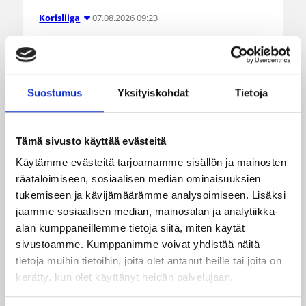
07.08.2026 09:23
Korisliiga
Daniel Dolenc KTP-Basketin
haaviin
Suostumus
Yksityiskohdat
Tietoja
Dolenc on rakentanut pitkän ammattilaisuran
Suomen lisäksi Ranskassa, Itävallassa,
Liettuassa, Romaniassa, Bosniassa ja viimeksi
Tämä sivusto käyttää evästeitä
Islannissa.
Käytämme evästeitä tarjoamamme sisällön ja mainosten
räätälöimiseen, sosiaalisen median ominaisuuksien
tukemiseen ja kävijämäärämme analysoimiseen. Lisäksi
jaamme sosiaalisen median, mainosalan ja analytiikka-
alan kumppaneillemme tietoja siitä, miten käytät
sivustoamme. Kumppanimme voivat yhdistää näitä
tietoja muihin tietoihin, joita olet antanut heille tai joita on
kerätty, kun olet käyttänyt heidän palvelujaan.