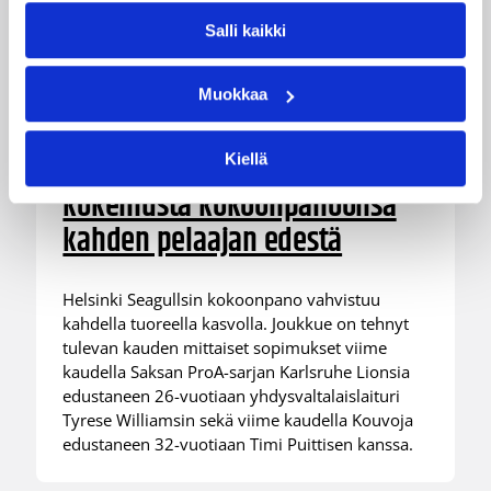
Salli kaikki
Muokkaa
05.08.2026 11:34
Korisliiga
Seagulls hankki taitoa ja
Kiellä
kokemusta kokoonpanoonsa
kahden pelaajan edestä
Helsinki Seagullsin kokoonpano vahvistuu
kahdella tuoreella kasvolla. Joukkue on tehnyt
tulevan kauden mittaiset sopimukset viime
kaudella Saksan ProA-sarjan Karlsruhe Lionsia
edustaneen 26-vuotiaan yhdysvaltalaislaituri
Tyrese Williamsin sekä viime kaudella Kouvoja
edustaneen 32-vuotiaan Timi Puittisen kanssa.