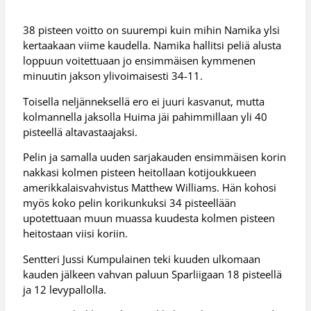
38 pisteen voitto on suurempi kuin mihin Namika ylsi
kertaakaan viime kaudella. Namika hallitsi peliä alusta
loppuun voitettuaan jo ensimmäisen kymmenen
minuutin jakson ylivoimaisesti 34-11.
Toisella neljänneksellä ero ei juuri kasvanut, mutta
kolmannella jaksolla Huima jäi pahimmillaan yli 40
pisteellä altavastaajaksi.
Pelin ja samalla uuden sarjakauden ensimmäisen korin
nakkasi kolmen pisteen heitollaan kotijoukkueen
amerikkalaisvahvistus Matthew Williams. Hän kohosi
myös koko pelin korikunkuksi 34 pisteellään
upotettuaan muun muassa kuudesta kolmen pisteen
heitostaan viisi koriin.
Sentteri Jussi Kumpulainen teki kuuden ulkomaan
kauden jälkeen vahvan paluun Sparliigaan 18 pisteellä
ja 12 levypallolla.