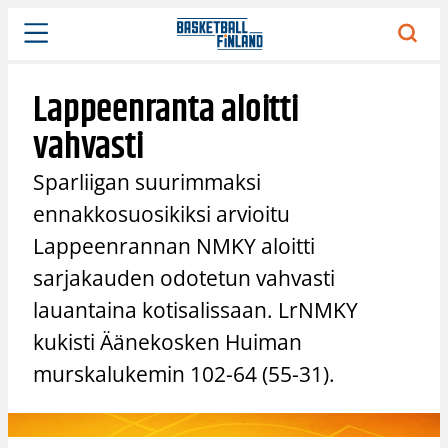
Siirry
sisältöön
Lappeenranta aloitti
vahvasti
Sparliigan suurimmaksi
ennakkosuosikiksi arvioitu
Lappeenrannan NMKY aloitti
sarjakauden odotetun vahvasti
lauantaina kotisalissaan. LrNMKY
kukisti Äänekosken Huiman
murskalukemin 102-64 (55-31).