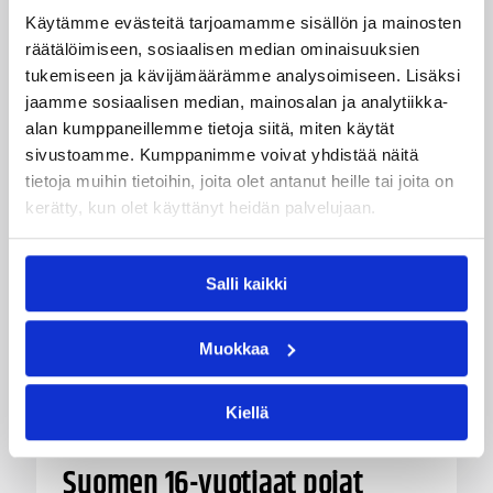
kamppailuissa, mutta jäi tällä kertaa ilman
Käytämme evästeitä tarjoamamme sisällön ja mainosten
voittoja.
räätälöimiseen, sosiaalisen median ominaisuuksien
tukemiseen ja kävijämäärämme analysoimiseen. Lisäksi
jaamme sosiaalisen median, mainosalan ja analytiikka-
alan kumppaneillemme tietoja siitä, miten käytät
sivustoamme. Kumppanimme voivat yhdistää näitä
tietoja muihin tietoihin, joita olet antanut heille tai joita on
kerätty, kun olet käyttänyt heidän palvelujaan.
Salli kaikki
Muokkaa
Kiellä
08.08.2026 22:56
EM-kilpailut
Suomen 16-vuotiaat pojat