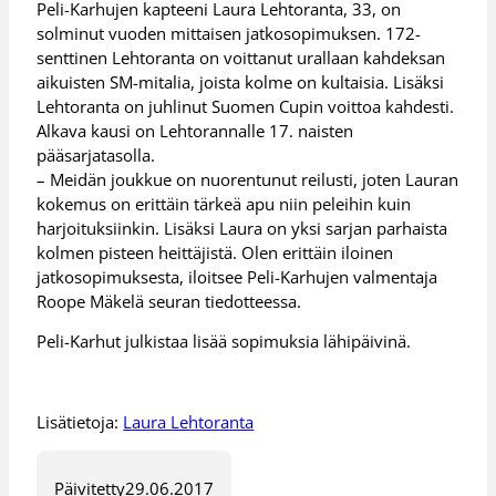
Peli-Karhujen kapteeni Laura Lehtoranta, 33, on
solminut vuoden mittaisen jatkosopimuksen. 172-
senttinen Lehtoranta on voittanut urallaan kahdeksan
aikuisten SM-mitalia, joista kolme on kultaisia. Lisäksi
Lehtoranta on juhlinut Suomen Cupin voittoa kahdesti.
Alkava kausi on Lehtorannalle 17. naisten
pääsarjatasolla.
– Meidän joukkue on nuorentunut reilusti, joten Lauran
kokemus on erittäin tärkeä apu niin peleihin kuin
harjoituksiinkin. Lisäksi Laura on yksi sarjan parhaista
kolmen pisteen heittäjistä. Olen erittäin iloinen
jatkosopimuksesta, iloitsee Peli-Karhujen valmentaja
Roope Mäkelä seuran tiedotteessa.
Peli-Karhut julkistaa lisää sopimuksia lähipäivinä.
Lisätietoja:
Laura Lehtoranta
Päivitetty
29.06.2017