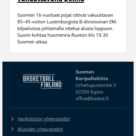
Suomen 16-vuotiaat pojat ottivat vakuuttavan
85–45-voiton Luxemburgista B-divisioonan EM-
kilpailuissa johtamalla ottelua alusta loppuun.
Suomi kohtaa huomenna Ruotsin klo 19.30
Suomen aikaa.
Suomen
Koripalloliitto
Urheilupuistontie 3
02200 Espoo
office@basket.fi
Henkilöstön yhteystiedot
Alueiden yhteystiedot