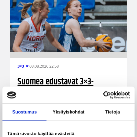
08.08.2026 22:58
3×3
Suomea edustavat 3×3-
joukkueet aloittivat Nordic Cup
-urakkansa Kööpenhaminassa
Suostumus
Yksityiskohdat
Tietoja
Naisten joukkue nappasi avauspäivänä kaksi
voittoa neljästä ottelustaan, kun taas miesten
joukkue haastoi vastustajiaan tiukoissa
Tämä sivusto käyttää evästeitä