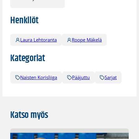
Henkilöt
Laura Lehtoranta
Roope Mäkelä
Kategoriat
Naisten Korisliiga
Pääjuttu
Sarjat
Katso myös