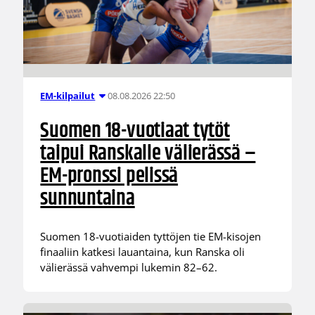
08.08.2026 22:50
EM-kilpailut
Suomen 18-vuotiaat tytöt
taipui Ranskalle välierässä –
EM-pronssi pelissä
sunnuntaina
Suomen 18-vuotiaiden tyttöjen tie EM-kisojen
finaaliin katkesi lauantaina, kun Ranska oli
välierässä vahvempi lukemin 82–62.