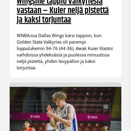
Wingsille tappio Valkyriesia
vastaan – Kuier neljä pistettä
ja kaksi torjuntaa
WNBA:ssa Dallas Wings kärsi tappion, kun
Golden State Valkyries oli parempi
loppulukemin 94-76 (44-36). Awak Kuier tilastoi
vaihdoissa yhdeksässä ja puolessa minuutissa
neljä pistettä, yhden levypallon ja kaksi
torjuntaa.