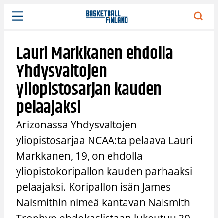
Siirry
sisältöön
Lauri Markkanen ehdolla
Yhdysvaltojen
yliopistosarjan kauden
pelaajaksi
Arizonassa Yhdysvaltojen
yliopistosarjaa NCAA:ta pelaava Lauri
Markkanen, 19, on ehdolla
yliopistokoripallon kauden parhaaksi
pelaajaksi. Koripallon isän James
Naismithin nimeä kantavan Naismith
Trophyn ehdokaslistaan lukeutuu 30