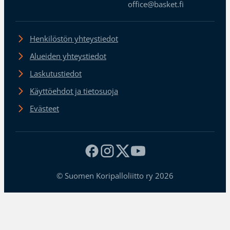
office@basket.fi
Henkilöstön yhteystiedot
Alueiden yhteystiedot
Laskutustiedot
Käyttöehdot ja tietosuoja
Evästeet
© Suomen Koripalloliitto ry 2026