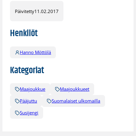
Päivitetty
11.02.2017
Henkilöt
Hanno Möttölä
Kategoriat
Maajoukkue
Maajoukkueet
Pääjuttu
Suomalaiset ulkomailla
Susijengi