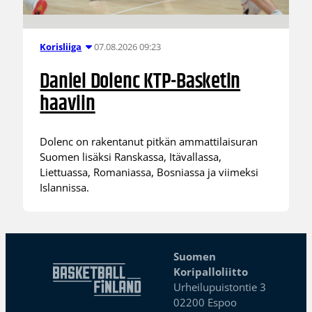
07.08.2026 09:23
Korisliiga
Daniel Dolenc KTP-Basketin
haaviin
Dolenc on rakentanut pitkän ammattilaisuran
Suomen lisäksi Ranskassa, Itävallassa,
Liettuassa, Romaniassa, Bosniassa ja viimeksi
Islannissa.
Suomen
Koripalloliitto
Urheilupuistontie 3
02200 Espoo