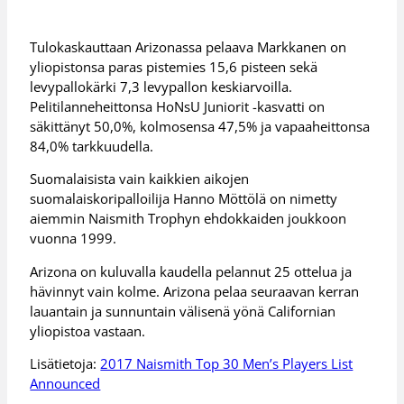
Tulokaskauttaan Arizonassa pelaava Markkanen on
yliopistonsa paras pistemies 15,6 pisteen sekä
levypallokärki 7,3 levypallon keskiarvoilla.
Pelitilanneheittonsa HoNsU Juniorit -kasvatti on
säkittänyt 50,0%, kolmosensa 47,5% ja vapaaheittonsa
84,0% tarkkuudella.
Suomalaisista vain kaikkien aikojen
suomalaiskoripalloilija Hanno Möttölä on nimetty
aiemmin Naismith Trophyn ehdokkaiden joukkoon
vuonna 1999.
Arizona on kuluvalla kaudella pelannut 25 ottelua ja
hävinnyt vain kolme. Arizona pelaa seuraavan kerran
lauantain ja sunnuntain välisenä yönä Californian
yliopistoa vastaan.
Lisätietoja:
2017 Naismith Top 30 Men’s Players List
Announced