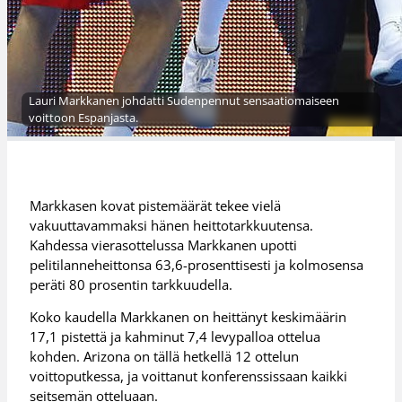
Lauri Markkanen johdatti Sudenpennut sensaatiomaiseen
voittoon Espanjasta.
Markkasen kovat pistemäärät tekee vielä
vakuuttavammaksi hänen heittotarkkuutensa.
Kahdessa vierasottelussa Markkanen upotti
pelitilanneheittonsa 63,6-prosenttisesti ja kolmosensa
peräti 80 prosentin tarkkuudella.
Koko kaudella Markkanen on heittänyt keskimäärin
17,1 pistettä ja kahminut 7,4 levypalloa ottelua
kohden. Arizona on tällä hetkellä 12 ottelun
voittoputkessa, ja voittanut konferenssissaan kaikki
seitsemän otteluaan.