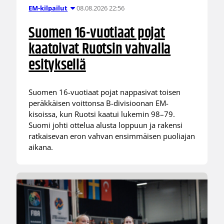
08.08.2026 22:56
EM-kilpailut
Suomen 16-vuotiaat pojat
kaatoivat Ruotsin vahvalla
esityksellä
Suomen 16-vuotiaat pojat nappasivat toisen
peräkkäisen voittonsa B-divisioonan EM-
kisoissa, kun Ruotsi kaatui lukemin 98–79.
Suomi johti ottelua alusta loppuun ja rakensi
ratkaisevan eron vahvan ensimmäisen puoliajan
aikana.