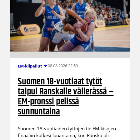
08.08.2026 22:50
EM-kilpailut
Suomen 18-vuotiaat tytöt
taipui Ranskalle välierässä –
EM-pronssi pelissä
sunnuntaina
Suomen 18-vuotiaiden tyttöjen tie EM-kisojen
finaaliin katkesi lauantaina, kun Ranska oli