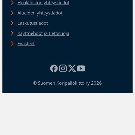
Henkilöstön yhteystiedot
Alueiden yhteystiedot
Laskutustiedot
Käyttöehdot ja tietosuoja
Evästeet
© Suomen Koripalloliitto ry 2026