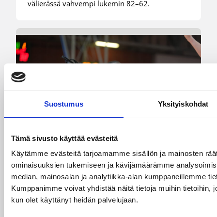
välierässä vahvempi lukemin 82–62.
Suostumus
Yksityiskohdat
Tämä sivusto käyttää evästeitä
Käytämme evästeitä tarjoamamme sisällön ja mainosten räät
ominaisuuksien tukemiseen ja kävijämäärämme analysoimise
median, mainosalan ja analytiikka-alan kumppaneillemme tiet
08.08.2026 08:54
Suomalaiset ulkomailla
Kumppanimme voivat yhdistää näitä tietoja muihin tietoihin, joit
Wingsille tappio Valkyriesia
kun olet käyttänyt heidän palvelujaan.