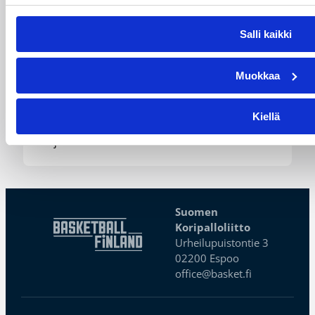
vastaan – Kuier neljä pistettä
ja kaksi torjuntaa
Salli kaikki
WNBA:ssa Dallas Wings kärsi tappion, kun
Muokkaa
Golden State Valkyries oli parempi
loppulukemin 94-76 (44-36). Awak Kuier tilastoi
vaihdoissa yhdeksässä ja puolessa minuutissa
Kiellä
neljä pistettä, yhden levypallon ja kaksi
torjuntaa.
Suomen
Koripalloliitto
Urheilupuistontie 3
02200 Espoo
office@basket.fi