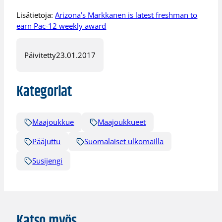
Lisätietoja:
Arizona’s Markkanen is latest freshman to
earn Pac-12 weekly award
Päivitetty
23.01.2017
Kategoriat
Maajoukkue
Maajoukkueet
Pääjuttu
Suomalaiset ulkomailla
Susijengi
Katso myös