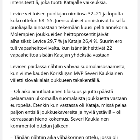
intensiteettiä, joka tuotti Katajalle vaikeuksia.
Levice vei toisen puoliajan nimiinsä 32–21 ja lopulta
koko ottelun 68–55. Joensuulaiset onnistuivat toisella
puoliajalla ainoastaan tekemään kuusi pelitilannekoria.
Molempien joukkueiden heittoprosentit jäivät
alhaisiksi: Levice 29,7 % ja Kataja 26,4 %. Suurin ero
tuli vapaaheittoviivalta, kun isännät heittivät 22
vapaaheittoa sisään Katajan yhdeksää vastaan.
Levicen paidassa nähtiin vahvaa suomalaisosaamista,
kun viime kauden Korisliigan MVP Severi Kaukiainen
viiletti slovakialaisjoukkueen takakentällä.
– Oli aika ainutlaatuinen tilaisuus ja juttu päästä
pelaamaan ulkomailla suomalaista joukkuetta vastaan
europeliä. Etenkin kun vastassa oli Kataja, missä pelaa
paljon entisiä joukkuekavereita ja hyviä ystäviä – oli
kerrassaan hieno kokemus, Severi Kaukiainen
kommentoi ottelun jälkeen.
– Tänään nähtiin aika vähäkorinen ottelu, jossa oli