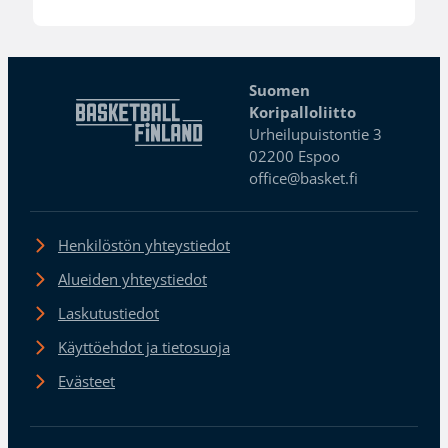
Suomen
Koripalloliitto
Urheilupuistontie 3
02200 Espoo
office@basket.fi
Henkilöstön yhteystiedot
Alueiden yhteystiedot
Laskutustiedot
Käyttöehdot ja tietosuoja
Evästeet