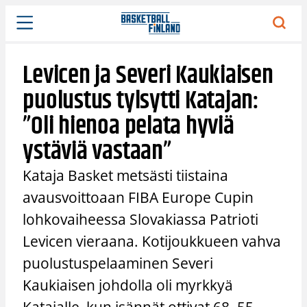
Siirry
sisältöön
Levicen ja Severi Kaukiaisen
puolustus tylsytti Katajan:
”Oli hienoa pelata hyviä
ystäviä vastaan”
Kataja Basket metsästi tiistaina
avausvoittoaan FIBA Europe Cupin
lohkovaiheessa Slovakiassa Patrioti
Levicen vieraana. Kotijoukkueen vahva
puolustuspelaaminen Severi
Kaukiaisen johdolla oli myrkkyä
Katajalle, kun isännät ottivat 68–55