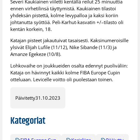
Severi Kaukiainen viiletti kentällä reilut 25 minuuttia
ennen virhetilinsä täyttymistä. Kaukiainen tilastoi
yhdeksän pistettä, kolme levypalloa ja kaksi koriin
johtanutta syöttöä. Peli-Karhut-kasvatin +/–tilasto oli
kentän korkein, 18.
Katajan pisteet jakautuivat tasaisesti. Kaksinumeroisille
ylsivät Elijah Lufile (11/12), Nike Sibande (11/3) ja
Amanze Egekeze (10/8).
Lohkovaihe on joukkueiden osalta edennyt puoliväliin:
Kataja on hävinnyt kaikki kolme FIBA Europe Cupin
otteluaan. Levicelle voitto oli puolestaan toinen.
Päivitetty
31.10.2023
Kategoriat