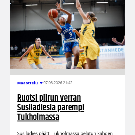
07.08.2026 21:42
Maaottelu
Ruotsi piirun verran
Susiladiesia parempi
Tukholmassa
Susiladies päätti Tukholmassa pelatun kahden