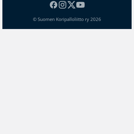
© Suomen Koripalloliitto ry 2026