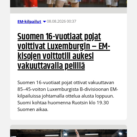
08.08.2026 00:37
EM-kilpailut
Suomen 16-vuotiaat pojat
voittivat Luxemburgin – EM-
kisojen voittotili aukesi
vakuuttavalla pelillä
Suomen 16-vuotiaat pojat ottivat vakuuttavan
85–45-voiton Luxemburgista B-divisioonan EM-
kilpailuissa johtamalla ottelua alusta loppuun.
Suomi kohtaa huomenna Ruotsin klo 19.30
Suomen aikaa.