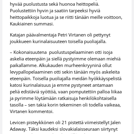
hyvää puolustusta sekä huonoa heittopeliä.
Puolustettiin hyvin ja saatiin tarpeeksi hyviä
heittopaikkoja luotua ja se riitti tänään meille voittoon,
Kaukiainen summasi.
Katajan päävalmentaja Petri Virtanen oli pettynyt
joukkueen kurinalaisuuteen toisella puoliajalla.
– Kokonaisuutena puolustuspelaaminen otti isoja
askelia eteenpäin ja siellä pystyimme olemaan miehiä
paikallamme. Alkukauden murheenkryyninä ollut
levypallopelaaminen otti sekin tänään myös askeleita
eteenpäin. Toisella puoliajalla meidän hyökkäyspelistä
katosi kurinalaisuus ja emme pystyneet antamaan
peliä edistäviä syöttöä, vaan pomputettiin palloa liikaa
ja pyrimme löytämään ratkaisuja henkilökohtaisella
tasolla – sen takia korin tekeminen oli todella vaikeaa,
Virtanen kommentoi.
Levicen pisteykkönen oli 21 pistettä viimeistellyt Jalen
Adaway. Täksi kaudeksi slovakialaisseuraan siirtynyt