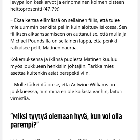
levypallon keskiarvot ja erinomainen kolmen pisteen
heittoprosentti (47,7%).
– Ekaa kertaa elämässä on sellainen fiilis, että tulee
mieluummin penkiltä peliin kuin aloitusviisikossa. Sen
fiiliksen aikaansaamiseen on auttanut se, että mulla ja
Michael Poundsilla on sellainen läppä, että penkki
ratkaisee pelit, Matinen nauraa.
Kokemuksensa ja ikänsä puolesta Matinen kuuluu
myös joukkueen henkisiin johtajiin. Tarkka mies
asettaa kuitenkin asiat perspektiiviin.
– Mulle tärkeintä on se, että Antwine Williams on
joukkueessa, niin minä en ole kaikista vanhin, laituri
virnistää.
”Miksi tyytyä olemaan hyvä, kun voi olla
parempi?”