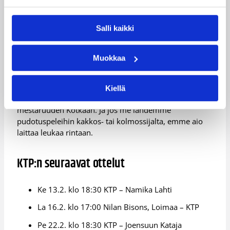
Päällimmäinen tavoite Kotkassa on mestaruuden
tuominen satamakaupunkiin 19 vuoden tauon jälkeen.
Salli kaikki
– Suurta urheilijaa Toni Yli-Jania siteeraten: ”Miksi
tyytyä olemaan hyvä, kun voi olla parempi?” On
tietenkin mukavampaa olla piikkipaikalla kuin
Muokkaa
alempana, ja ilman muuta aiomme pitää ykkössijan
hyvänä välitavoitteena, Matinen miettii.
Kiellä
– Ykköstavoite on kuitenkin se, että tuomme keväällä
mestaruuden Kotkaan. Ja jos me lähdemme
pudotuspeleihin kakkos- tai kolmossijalta, emme aio
laittaa leukaa rintaan.
KTP:n seuraavat ottelut
Ke 13.2. klo 18:30 KTP – Namika Lahti
La 16.2. klo 17:00 Nilan Bisons, Loimaa – KTP
Pe 22.2. klo 18:30 KTP – Joensuun Kataja