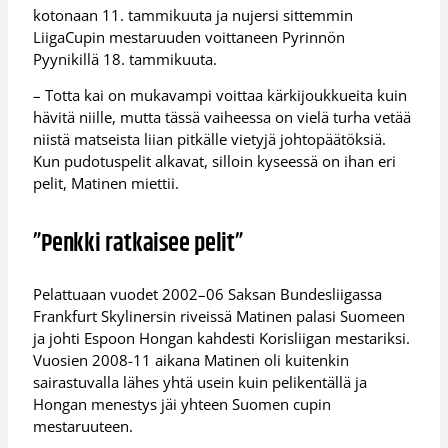
kotonaan 11. tammikuuta ja nujersi sittemmin
LiigaCupin mestaruuden voittaneen Pyrinnön
Pyynikillä 18. tammikuuta.
– Totta kai on mukavampi voittaa kärkijoukkueita kuin
hävitä niille, mutta tässä vaiheessa on vielä turha vetää
niistä matseista liian pitkälle vietyjä johtopäätöksiä.
Kun pudotuspelit alkavat, silloin kyseessä on ihan eri
pelit, Matinen miettii.
”Penkki ratkaisee pelit”
Pelattuaan vuodet 2002–06 Saksan Bundesliigassa
Frankfurt Skylinersin riveissä Matinen palasi Suomeen
ja johti Espoon Hongan kahdesti Korisliigan mestariksi.
Vuosien 2008-11 aikana Matinen oli kuitenkin
sairastuvalla lähes yhtä usein kuin pelikentällä ja
Hongan menestys jäi yhteen Suomen cupin
mestaruuteen.