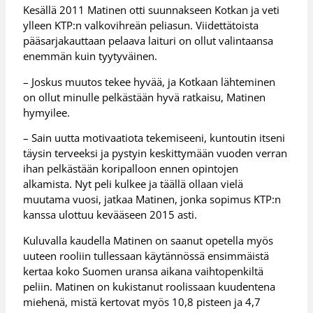
Kesällä 2011 Matinen otti suunnakseen Kotkan ja veti
ylleen KTP:n valkovihreän peliasun. Viidettätoista
pääsarjakauttaan pelaava laituri on ollut valintaansa
enemmän kuin tyytyväinen.
– Joskus muutos tekee hyvää, ja Kotkaan lähteminen
on ollut minulle pelkästään hyvä ratkaisu, Matinen
hymyilee.
– Sain uutta motivaatiota tekemiseeni, kuntoutin itseni
täysin terveeksi ja pystyin keskittymään vuoden verran
ihan pelkästään koripalloon ennen opintojen
alkamista. Nyt peli kulkee ja täällä ollaan vielä
muutama vuosi, jatkaa Matinen, jonka sopimus KTP:n
kanssa ulottuu kevääseen 2015 asti.
Kuluvalla kaudella Matinen on saanut opetella myös
uuteen rooliin tullessaan käytännössä ensimmäistä
kertaa koko Suomen uransa aikana vaihtopenkiltä
peliin. Matinen on kukistanut roolissaan kuudentena
miehenä, mistä kertovat myös 10,8 pisteen ja 4,7