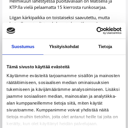
Helmikuun lähestyessä puoltaväliään on Matisella ja
KTP:lla vielä pelaamatta 15 kierrosta runkosarjaa.
Liigan kärkipaikka on toistaiseksi saavutettu, mutta
huipulla on tuulista: yhden ottelun vähemmän
pelannut Bisons hengittää voiton päässä, samoin
yhden ottelun vähemmän pelannut Pyrintö kahden
voiton päässä. Joensuun Kataja on puolestaan pelannut
Suostumus
Yksityiskohdat
Tietoja
kaksi ottelua vähemmän ja saavuttaa KTP:n jo yhdellä
voitolla.
Vaikka kärjessä on tasaista, Matinen katsoo kohti
Tämä sivusto käyttää evästeitä
kevättä äärimmäisellä luottamuksella.
Käytämme evästeitä tarjoamamme sisällön ja mainosten
– Meillä on joukkuekonsepti hyvin hallussa ja joukkue
räätälöimiseen, sosiaalisen median ominaisuuksien
kaikin puolin monipuolinen. Meillä on esimerkiksi
tukemiseen ja kävijämäärämme analysoimiseen. Lisäksi
puolustuspäässä monta pelaajaa, jotka pystyvät
jaamme sosiaalisen median, mainosalan ja analytiikka-
puolustamaan useampia pelipaikkoja, ja puolustuksen
alan kumppaneillemme tietoja siitä, miten käytät
rakentaminen on siksi meillä aika sujuvaa.
sivustoamme. Kumppanimme voivat yhdistää näitä
tietoja muihin tietoihin, joita olet antanut heille tai joita on
Matisen mukaan runkosarjan piikkipaikka 29
kerätty, kun olet käyttänyt heidän palvelujaan.
kierroksen jälkeen on kiva bonus, mutta ei itseisarvo.