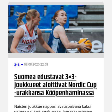
08.08.2026 22:58
3×3
Suomea edustavat 3×3-
joukkueet aloittivat Nordic Cup
-urakkansa Kööpenhaminassa
Naisten joukkue nappasi avauspäivänä kaksi
voittoa neljästä ottelustaan, kun taas miesten