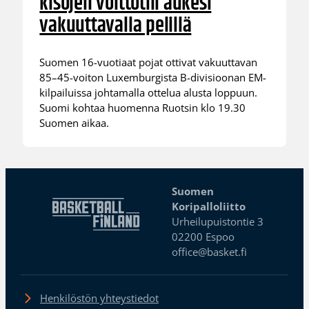
kisojen voittotili aukesi
vakuuttavalla pelillä
Suomen 16-vuotiaat pojat ottivat vakuuttavan
85–45-voiton Luxemburgista B-divisioonan EM-
kilpailuissa johtamalla ottelua alusta loppuun.
Suomi kohtaa huomenna Ruotsin klo 19.30
Suomen aikaa.
Suomen
Koripalloliitto
Urheilupuistontie 3
02200 Espoo
office@basket.fi
Henkilöstön yhteystiedot