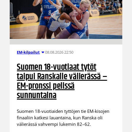
08.08.2026 22:50
EM-kilpailut
Suomen 18-vuotiaat tytöt
taipui Ranskalle välierässä –
EM-pronssi pelissä
sunnuntaina
Suomen 18-vuotiaiden tyttöjen tie EM-kisojen
finaaliin katkesi lauantaina, kun Ranska oli
välierässä vahvempi lukemin 82–62.