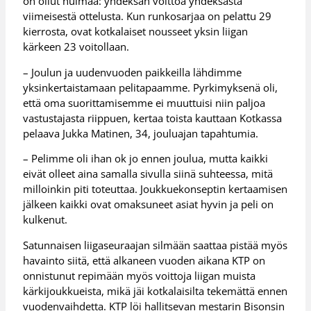
on ollut huimaa: yhdeksän voittoa yhdeksästä
viimeisestä ottelusta. Kun runkosarjaa on pelattu 29
kierrosta, ovat kotkalaiset nousseet yksin liigan
kärkeen 23 voitollaan.
– Joulun ja uudenvuoden paikkeilla lähdimme
yksinkertaistamaan pelitapaamme. Pyrkimyksenä oli,
että oma suorittamisemme ei muuttuisi niin paljoa
vastustajasta riippuen, kertaa toista kauttaan Kotkassa
pelaava Jukka Matinen, 34, jouluajan tapahtumia.
– Pelimme oli ihan ok jo ennen joulua, mutta kaikki
eivät olleet aina samalla sivulla siinä suhteessa, mitä
milloinkin piti toteuttaa. Joukkuekonseptin kertaamisen
jälkeen kaikki ovat omaksuneet asiat hyvin ja peli on
kulkenut.
Satunnaisen liigaseuraajan silmään saattaa pistää myös
havainto siitä, että alkaneen vuoden aikana KTP on
onnistunut repimään myös voittoja liigan muista
kärkijoukkueista, mikä jäi kotkalaisilta tekemättä ennen
vuodenvaihdetta. KTP löi hallitsevan mestarin Bisonsin