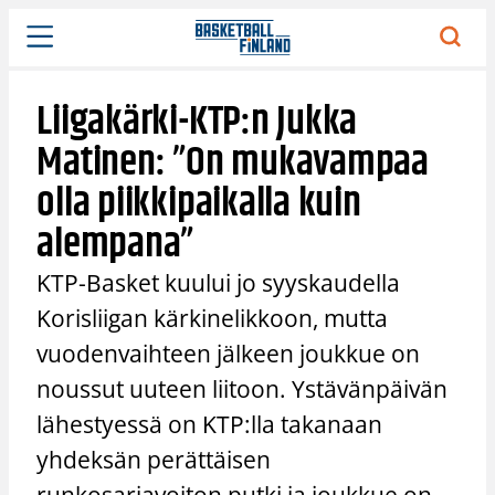
Siirry
sisältöön
Liigakärki-KTP:n Jukka
Matinen: ”On mukavampaa
olla piikkipaikalla kuin
alempana”
KTP-Basket kuului jo syyskaudella
Korisliigan kärkinelikkoon, mutta
vuodenvaihteen jälkeen joukkue on
noussut uuteen liitoon. Ystävänpäivän
lähestyessä on KTP:lla takanaan
yhdeksän perättäisen
runkosarjavoiton putki ja joukkue on