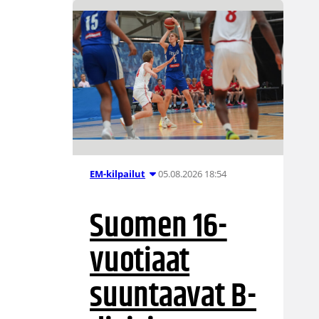
05.08.2026 18:54
EM-kilpailut
Suomen 16-
vuotiaat
suuntaavat B-