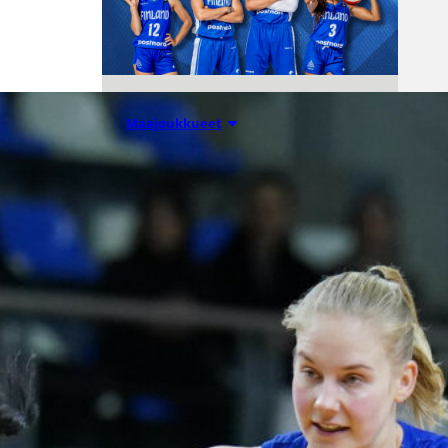
06.08.2026 10:14
Maajoukkueet
Edulliset liput
Susijengin ja
Susiladiesin
elokuun
kotimaaottelu
ihin nyt