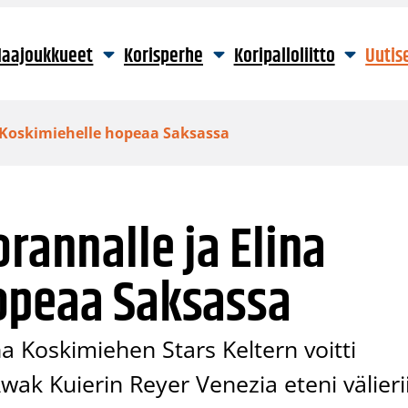
aajoukkueet
Korisperhe
Koripalloliitto
Uutis
a Koskimiehelle hopeaa Saksassa
rannalle ja Elina
opeaa Saksassa
a Koskimiehen Stars Keltern voitti
ak Kuierin Reyer Venezia eteni välieri