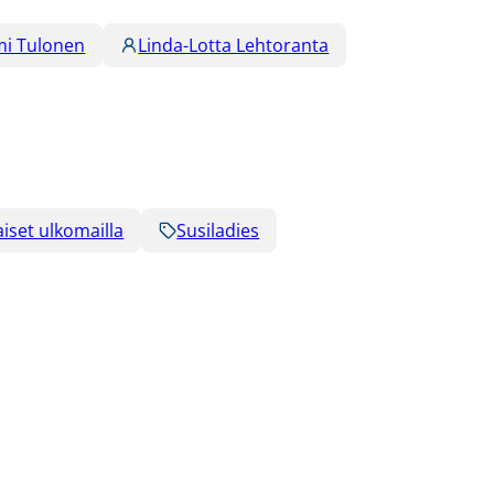
mi Tulonen
Linda-Lotta Lehtoranta
iset ulkomailla
Susiladies