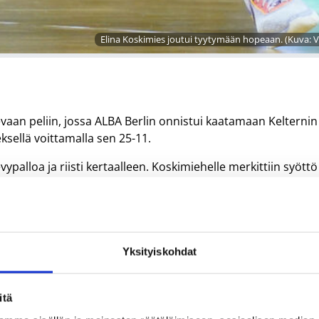
Elina Koskimies joutui tyytymään hopeaan. (Kuva: Vi
sevaan peliin, jossa ALBA Berlin onnistui kaatamaan Kelternin
ksellä voittamalla sen 25-11.
ypalloa ja riisti kertaalleen. Koskimiehelle merkittiin syöttö
 voitti Roman toistamiseen ja eteni Italian Serie A1:n välier
nsa pistetykkinä 21 pisteen saldolla ja tilastot koristuivat m
Yksityiskohdat
mpobasson.
itä