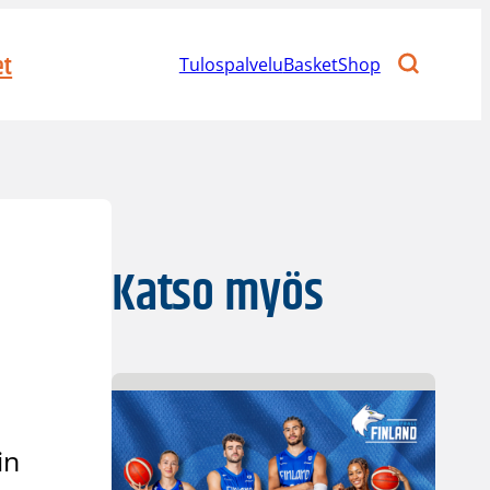
et
Tulospalvelu
BasketShop
Katso myös
in