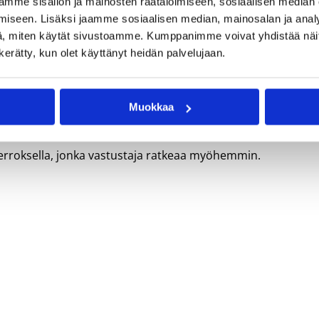
mme sisällön ja mainosten räätälöimiseen, sosiaalisen median
a che dopo dieci minuti di gioco conducono 27-13
iseen. Lisäksi jaamme sosiaalisen median, mainosalan ja analy
 3
#finoallafine
pic.twitter.com/CqtUp6DwjU
, miten käytät sivustoamme. Kumppanimme voivat yhdistää näitä t
n kerätty, kun olet käyttänyt heidän palvelujaan.
 29, 2024
aistelemaan vielä sarjapaikkansa puolesta, kun se hävisi
Muokkaa
uloksen ollessa 65-76 (39-35). Tulonen merkkautti kuusi
erroksella, jonka vastustaja ratkeaa myöhemmin.