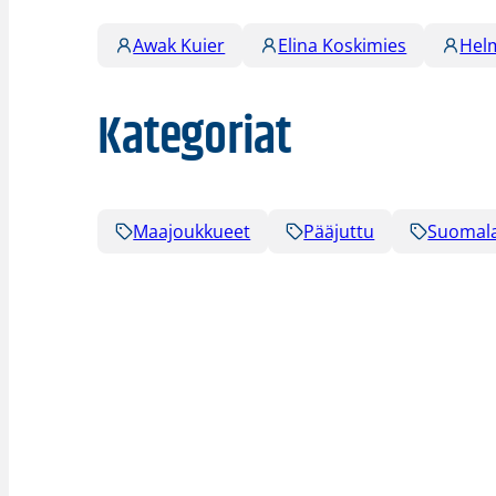
Awak Kuier
Elina Koskimies
Hel
Kategoriat
Maajoukkueet
Pääjuttu
Suomala