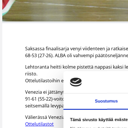
Saksassa finaalisarja venyi viidenteen ja ratkai
68-53 (27-26). ALBA oli vahvempi päätösneljänne
Lehtoranta heitti kolme pistettä nappasi kaksi lev
riisto.
Ottelutilastoihin ei ole linkkiä.
Venezia ei jättänyt mitään sattuman varaan, vaan
91-61 (55-22)-voitolla. Awak Kuier loisti joukkuee
Suostumus
seitsemällä levypallolla, syötöllä ja torjunnalla.
Välierässä Venezia saa vastaansa Magnolia Ca
Tämä sivusto käyttää eväste
Ottelutilastot