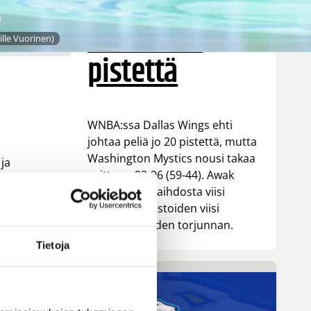
vastaan –
Kuier viisi
lle Vuorinen)
pistettä
WNBA:ssa Dallas Wings ehti
johtaa peliä jo 20 pistettä, mutta
Washington Mystics nousi takaa
 ja
voittoon 92-96 (59-44). Awak
Kuier pelasi vaihdosta viisi
minuuttia tilastoiden viisi
iin
pistettä ja yhden torjunnan.
yös
Tietoja