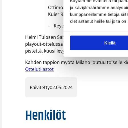
Käytämme evästeitä tarjoama
Ottimo primo quarto delle orogranat
ja kävijämäärämme analysoim
Kuier 9, Shepard 8, Nicolodi e Fassina
kumppaneillemme tietoja siitä
olet antanut heille tai joita o
— Reyer Venezia (@REYER1872)
April
Helmi Tulosen Sanga Milano joutuu puolestaan t
Kiellä
playout-ottelussa toistamiseen Brixialle lopput
pistettä, kuusi levypalloa ja riiston.
Kahden tappion myötä Milano joutuu toiselle ki
Ottelutilastot
Päivitetty
02.05.2024
Henkilöt