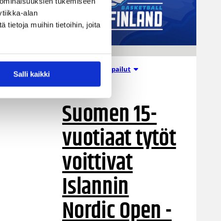
 ominaisuuksien tukemiseen
tiikka-alan
ietoja muihin tietoihin, joita
Nuorten PM-kilpailut
Salli kaikki
05.08.2026 20:08
Suomen 15-
vuotiaat tytöt
voittivat
Islannin
Nordic Open -