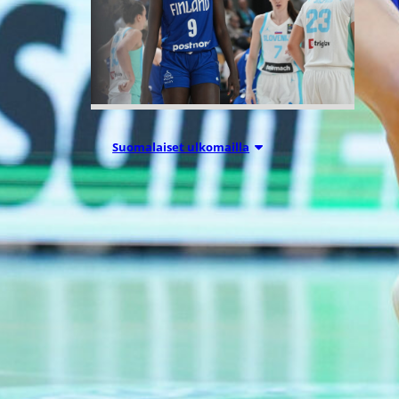
Suomalaiset ulkomailla
06.08.2026 09:16
Mystics nousi
20 pisteen
takaa voittoon
Wingsiä