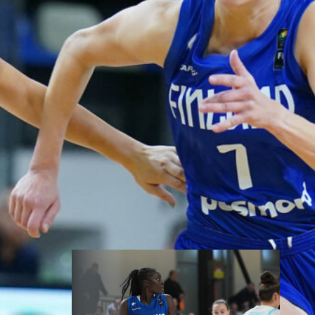
myynnissä
Susiladiesin elokuun kotiturnaus
ja Susijengin Islanti-
kotimaaottelu lähestyvät.
Susijengin MM-
jatkokarsintaotteluun Ruotsia
vastaan on puolestaan enää
jäljellä kourallinen vierekkäisiä
paikkoja.