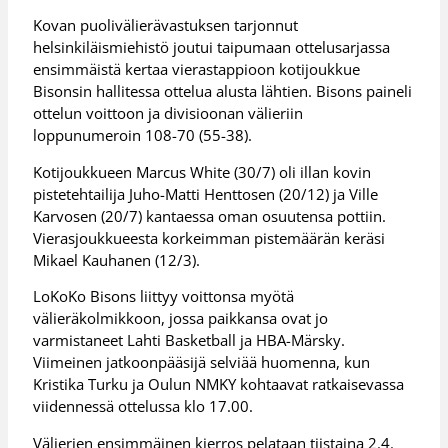
Kovan puolivälierävastuksen tarjonnut
helsinkiläismiehistö joutui taipumaan ottelusarjassa
ensimmäistä kertaa vierastappioon kotijoukkue
Bisonsin hallitessa ottelua alusta lähtien. Bisons paineli
ottelun voittoon ja divisioonan välieriin
loppunumeroin 108-70 (55-38).
Kotijoukkueen Marcus White (30/7) oli illan kovin
pistetehtailija Juho-Matti Henttosen (20/12) ja Ville
Karvosen (20/7) kantaessa oman osuutensa pottiin.
Vierasjoukkueesta korkeimman pistemäärän keräsi
Mikael Kauhanen (12/3).
LoKoKo Bisons liittyy voittonsa myötä
välieräkolmikkoon, jossa paikkansa ovat jo
varmistaneet Lahti Basketball ja HBA-Märsky.
Viimeinen jatkoonpääsijä selviää huomenna, kun
Kristika Turku ja Oulun NMKY kohtaavat ratkaisevassa
viidennessä ottelussa klo 17.00.
Välierien ensimmäinen kierros pelataan tiistaina 2.4.