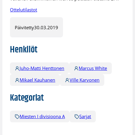
Ottelutilastot
Päivitetty
30.03.2019
Henkilöt
Juho-Matti Henttonen
Marcus White
Mikael Kauhanen
Ville Karvonen
Kategoriat
Miesten I divisioona A
Sarjat