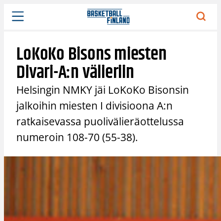
Siirry
sisältöön
LoKoKo Bisons miesten
Divari-A:n välieriin
Helsingin NMKY jäi LoKoKo Bisonsin
jalkoihin miesten I divisioona A:n
ratkaisevassa puolivälieräottelussa
numeroin 108-70 (55-38).