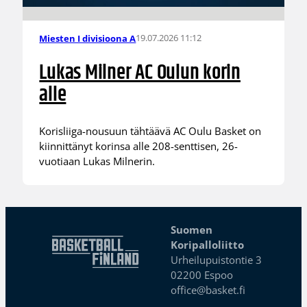
19.07.2026 11:12
Miesten I divisioona A
Lukas Milner AC Oulun korin
alle
Korisliiga-nousuun tähtäävä AC Oulu Basket on
kiinnittänyt korinsa alle 208-senttisen, 26-
vuotiaan Lukas Milnerin.
Suomen
Koripalloliitto
Urheilupuistontie 3
02200 Espoo
office@basket.fi