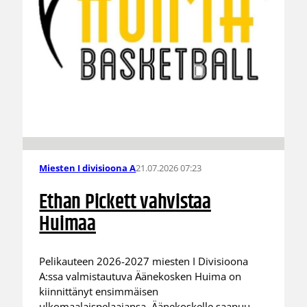
21.07.2026 07:23
Miesten I divisioona A
Ethan Pickett vahvistaa
Huimaa
Pelikauteen 2026-2027 miesten I Divisioona
A:ssa valmistautuva Äänekosken Huima on
kiinnittänyt ensimmäisen
ulkomaalaispelaajansa. Äänekoskelle saapuu