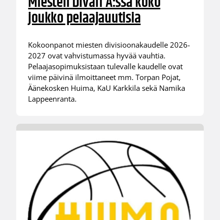
Miesten Divari A:ssa koko
joukko pelaajauutisia
Kokoonpanot miesten divisioonakaudelle 2026-
2027 ovat vahvistumassa hyvää vauhtia.
Pelaajasopimuksistaan tulevalle kaudelle ovat
viime päivinä ilmoittaneet mm. Torpan Pojat,
Äänekosken Huima, KaU Karkkila sekä Namika
Lappeenranta.