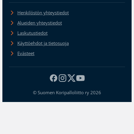
Henkilöstön yhteystiedot
Alueiden yhteystiedot
Laskutustiedot
Käyttöehdot ja tietosuoja
Evästeet
© Suomen Koripalloliitto ry 2026