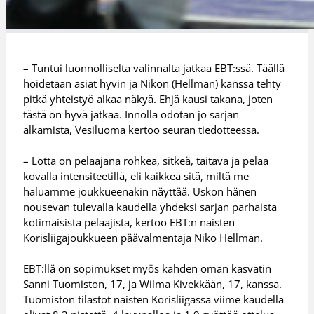
– Tuntui luonnolliselta valinnalta jatkaa EBT:ssä. Täällä
hoidetaan asiat hyvin ja Nikon (Hellman) kanssa tehty
pitkä yhteistyö alkaa näkyä. Ehjä kausi takana, joten
tästä on hyvä jatkaa. Innolla odotan jo sarjan
alkamista, Vesiluoma kertoo seuran tiedotteessa.
– Lotta on pelaajana rohkea, sitkeä, taitava ja pelaa
kovalla intensiteetillä, eli kaikkea sitä, miltä me
haluamme joukkueenakin näyttää. Uskon hänen
nousevan tulevalla kaudella yhdeksi sarjan parhaista
kotimaisista pelaajista, kertoo EBT:n naisten
Korisliigajoukkueen päävalmentaja Niko Hellman.
EBT:llä on sopimukset myös kahden oman kasvatin
Sanni Tuomiston, 17, ja Wilma Kivekkään, 17, kanssa.
Tuomiston tilastot naisten Korisliigassa viime kaudella