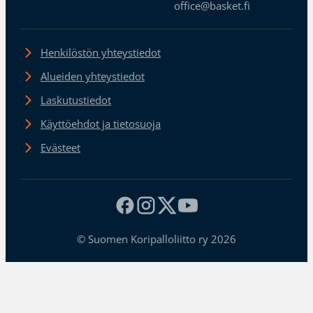
office@basket.fi
Henkilöstön yhteystiedot
Alueiden yhteystiedot
Laskutustiedot
Käyttöehdot ja tietosuoja
Evästeet
© Suomen Koripalloliitto ry 2026