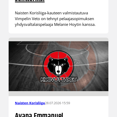
Naisten Korisliiga-kauteen valmistautuva
Vimpelin Veto on tehnyt pelaajasopimuksen
yhdysvaltalaispelaaja Melanie Hoytin kanssa.
28.07.2026 15:59
Naisten Korisliiga
Ayana Emmanuel