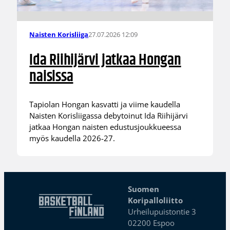
27.07.2026 12:09
Naisten Korisliiga
Ida Riihijärvi jatkaa Hongan
naisissa
Tapiolan Hongan kasvatti ja viime kaudella
Naisten Korisliigassa debytoinut Ida Riihijärvi
jatkaa Hongan naisten edustusjoukkueessa
myös kaudella 2026-27.
Suomen
Koripalloliitto
Urheilupuistontie 3
02200 Espoo