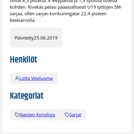
olivat 8,3 pistettä, 4 levypalloa ja 1,9 syöttöä ottelua
kohden. Kivekäs pelasi pääasiallisesti U19 tyttöjen SM-
sarjaa, ollen sarjan korikuningatar 22,4 pisteen
keskiarvolla.
Päivitetty
25.06.2019
Henkilöt
Lotta Vesiluoma
Kategoriat
Naisten Korisliiga
Sarjat