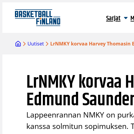
Siirry
sisältöön
Sarjat
M
Uutiset
LrNMKY korvaa Harvey Thomasin 
LrNMKY korvaa 
Edmund Saunders
Lappeenrannan NMKY on purka
kanssa solmitun sopimuksen. 