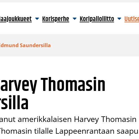
aajoukkueet
Korisperhe
Koripalloliitto
Uutis
Edmund Saundersilla
Harvey Thomasin
illa
nut amerikkalaisen Harvey Thomasin
Thomasin tilalle Lappeenrantaan saap