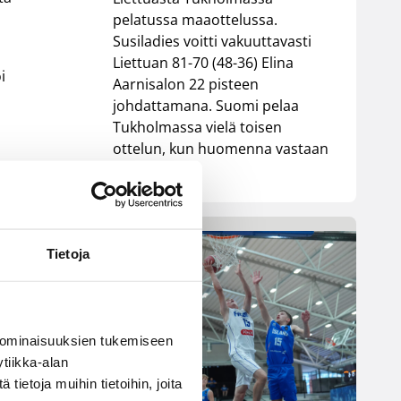
pelatussa maaottelussa.
Susiladies voitti vakuuttavasti
Liettuan 81-70 (48-36) Elina
i
Aarnisalon 22 pisteen
johdattamana. Suomi pelaa
Tukholmassa vielä toisen
ottelun, kun huomenna vastaan
tulee Ruotsi.
Tietoja
 ominaisuuksien tukemiseen
tiikka-alan
ietoja muihin tietoihin, joita