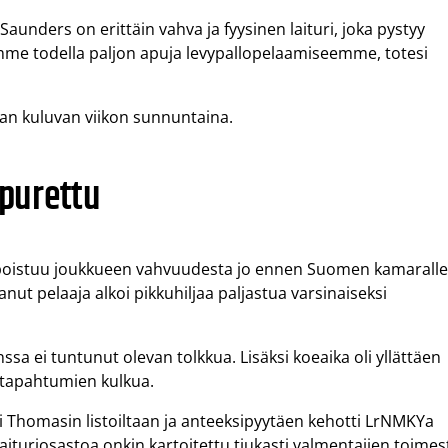
aunders on erittäin vahva ja fyysinen laituri, joka pystyy
me todella paljon apuja levypallopelaamiseemme, totesi
an kuluvan viikon sunnuntaina.
purettu
poistuu joukkueen vahvuudesta jo ennen Suomen kamarall
ut pelaaja alkoi pikkuhiljaa paljastua varsinaiseksi
ssa ei tuntunut olevan tolkkua. Lisäksi koeaika oli yllättäen
n tapahtumien kulkua.
i Thomasin listoiltaan ja anteeksipyytäen kehotti LrNMKYa
turiosastoa onkin kartoitettu tiukasti valmentajien toimes