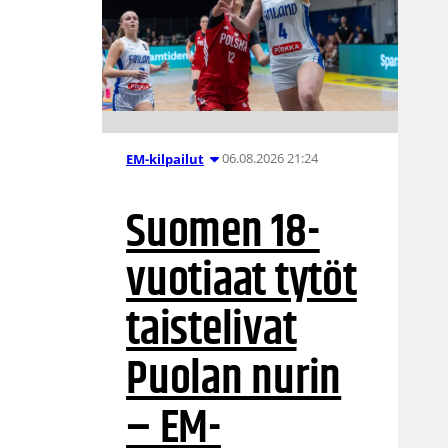
06.08.2026 21:24
EM-kilpailut
Suomen 18-
vuotiaat tytöt
taistelivat
Puolan nurin
– EM-