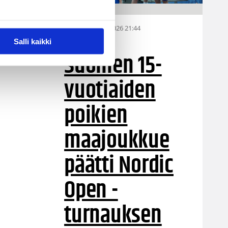
06.08.2026 21:44
MU15
Salli kaikki
Suomen 15-
vuotiaiden
poikien
maajoukkue
päätti Nordic
Open -
turnauksen