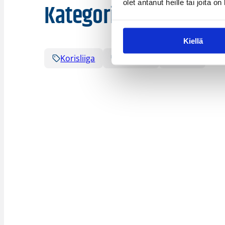
Kategoriat
olet antanut heille tai joita o
Kiellä
Korisliiga
Pääjuttu
Sarjat