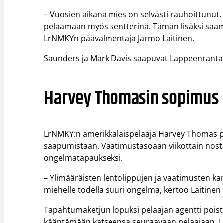
– Vuosien aikana mies on selvästi rauhoittunut. S
pelaamaan myös sentterinä. Tämän lisäksi saam
LrNMKYn päävalmentaja Jarmo Laitinen.
Saunders ja Mark Davis saapuvat Lappeenranta
Harvey Thomasin sopimus 
LrNMKY:n amerikkalaispelaaja Harvey Thomas 
saapumistaan. Vaatimustasoaan viikottain nostan
ongelmatapaukseksi.
– Ylimääräisten lentolippujen ja vaatimusten kan
miehelle todella suuri ongelma, kertoo Laitine
Tapahtumaketjun lopuksi pelaajan agentti poist
kääntämään katseensa seuraavaan pelaajaan. Lai