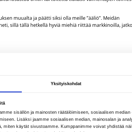
uksen muualta ja päätti siksi olla meille ”ääliö”. Meidän
i, sillä tällä hetkellä hyviä miehiä riittää markkinoilla, jatko
Yksityiskohdat
itä
mme sisällön ja mainosten räätälöimiseen, sosiaalisen median
iseen. Lisäksi jaamme sosiaalisen median, mainosalan ja analy
, miten käytät sivustoamme. Kumppanimme voivat yhdistää näitä t