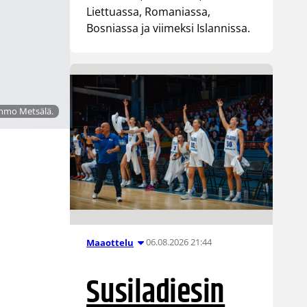
Liettuassa, Romaniassa,
Bosniassa ja viimeksi Islannissa.
immo Metsälä.
06.08.2026 21:44
Maaottelu
Susiladiesin