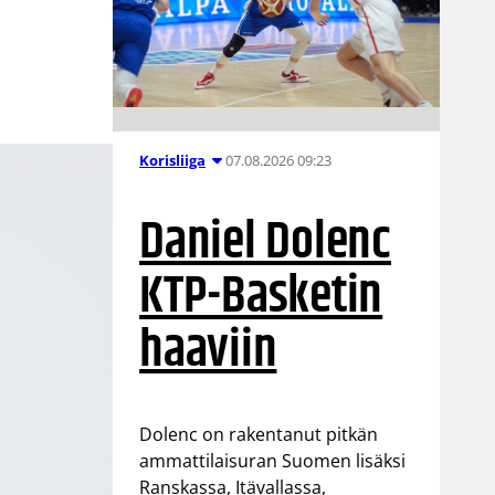
07.08.2026 09:23
Korisliiga
Daniel Dolenc
KTP-Basketin
haaviin
Dolenc on rakentanut pitkän
ammattilaisuran Suomen lisäksi
Ranskassa, Itävallassa,