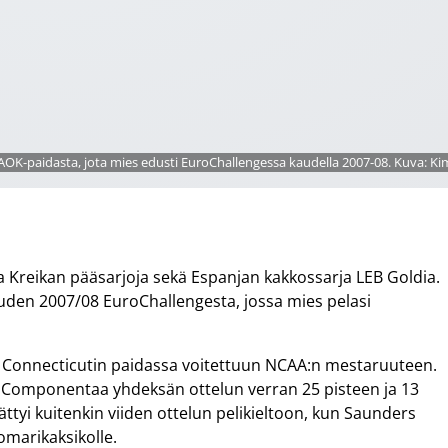
AOK-paidasta, jota mies edusti EuroChallengessa kaudella 2007-08. Kuva: K
a Kreikan pääsarjoja sekä Espanjan kakkossarja LEB Goldia.
uden 2007/08 EuroChallengesta, jossa mies pelasi
 Connecticutin paidassa voitettuun NCAA:n mestaruuteen.
 Componentaa yhdeksän ottelun verran 25 pisteen ja 13
ttyi kuitenkin viiden ottelun pelikieltoon, kun Saunders
omarikaksikolle.