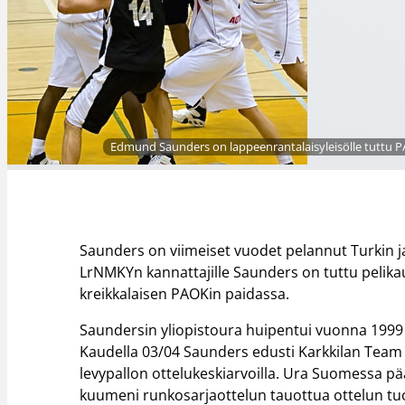
Edmund Saunders on lappeenrantalaisyleisölle tuttu P
Saunders on viimeiset vuodet pelannut Turkin j
LrNMKYn kannattajille Saunders on tuttu pelika
kreikkalaisen PAOKin paidassa.
Saundersin yliopistoura huipentui vuonna 1999
Kaudella 03/04 Saunders edusti Karkkilan Team
levypallon ottelukeskiarvoilla. Ura Suomessa pää
kuumeni runkosarjaottelun tauottua ottelun tu