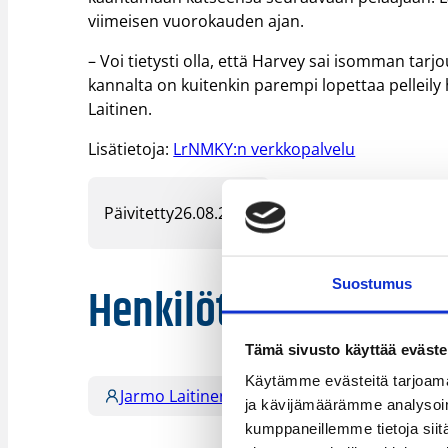
viimeisen vuorokauden ajan.
– Voi tietysti olla, että Harvey sai isomman tarjo
kannalta on kuitenkin parempi lopettaa pelleily het
Laitinen.
Lisätietoja:
LrNMKY:n verkkopalvelu
Päivitetty
26.08.2009
Suostumus
Henkilöt
Tämä sivusto käyttää eväste
Käytämme evästeitä tarjoama
Jarmo Laitinen
Mark Davis
ja kävijämäärämme analysoim
kumppaneillemme tietoja siitä