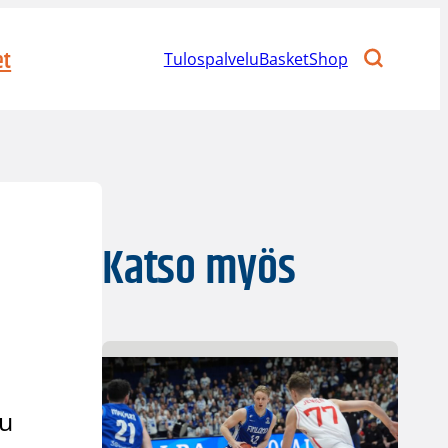
et
Tulospalvelu
BasketShop
Katso myös
uu