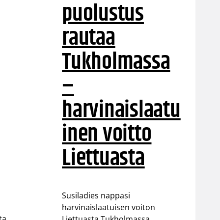
puolustus
rautaa
Tukholmassa
–
harvinaislaatu
inen voitto
e
Liettuasta
Susiladies nappasi
harvinaislaatuisen voiton
ta
Liettuasta Tukholmassa