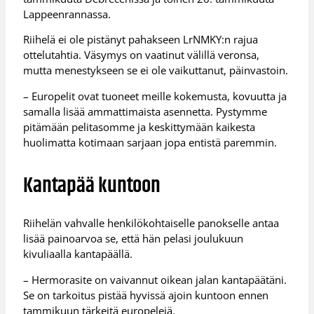
Lappeenrannassa.
Riihelä ei ole pistänyt pahakseen LrNMKY:n rajua
ottelutahtia. Väsymys on vaatinut välillä veronsa,
mutta menestykseen se ei ole vaikuttanut, päinvastoin.
– Europelit ovat tuoneet meille kokemusta, kovuutta ja
samalla lisää ammattimaista asennetta. Pystymme
pitämään pelitasomme ja keskittymään kaikesta
huolimatta kotimaan sarjaan jopa entistä paremmin.
Kantapää kuntoon
Riihelän vahvalle henkilökohtaiselle panokselle antaa
lisää painoarvoa se, että hän pelasi joulukuun
kivuliaalla kantapäällä.
– Hermorasite on vaivannut oikean jalan kantapäätäni.
Se on tarkoitus pistää hyvissä ajoin kuntoon ennen
tammikuun tärkeitä europelejä.