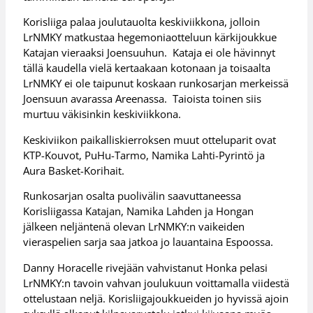
Korisliiga palaa joulutauolta keskiviikkona, jolloin
LrNMKY matkustaa hegemoniaotteluun kärkijoukkue
Katajan vieraaksi Joensuuhun. Kataja ei ole hävinnyt
tällä kaudella vielä kertaakaan kotonaan ja toisaalta
LrNMKY ei ole taipunut koskaan runkosarjan merkeissä
Joensuun avarassa Areenassa. Taioista toinen siis
murtuu väkisinkin keskiviikkona.
Keskiviikon paikalliskierroksen muut otteluparit ovat
KTP-Kouvot, PuHu-Tarmo, Namika Lahti-Pyrintö ja
Aura Basket-Korihait.
Runkosarjan osalta puolivälin saavuttaneessa
Korisliigassa Katajan, Namika Lahden ja Hongan
jälkeen neljäntenä olevan LrNMKY:n vaikeiden
vieraspelien sarja saa jatkoa jo lauantaina Espoossa.
Danny Horacelle rivejään vahvistanut Honka pelasi
LrNMKY:n tavoin vahvan joulukuun voittamalla viidestä
ottelustaan neljä. Korisliigajoukkueiden jo hyvissä ajoin