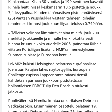
Kankaantaan Kisan 30-vuotias ja 199-senttinen kasvatti
Riihelä heitti niissä keskimäärin 18,6 pistettä ja noukki
7,4 levypalloa. Kauden tähänastisen piste-ennätyksenä
(26) Vantaan Pussihukkia vastaan tehneen Riihelän
tehoindeksi kohosi joulukuun liigaotteluissa 0.749:ään.
– Tällaiset valinnat lämmittävät aina mieltä. Joulukuu
merkitsi joukkueelle ja minulle henkilökohtaisesti
hienoa kruunua koko vuodelle 2005, painottaa Riihelä
viitaten Korisliigan lisäksi LrNMKY:n menestykseen
Suomen cupissa ja Euroopan kentillä.
LrNMKY kukisti Helsingissä pelatussa cup-finaalissa
Joensuun Katajan lähes näytöstyyliin. Euroopan
Challenge cupissa Lappeenranta raivasi tiensä
kahdeksan parhaan joukkoon pudotettuaan
hollantilaisen EBBC Tulip Den Boschin niukasti
jatkosta.
Puolivälierissä Namika kohtaa unkarilaisen Debreceni
Vadkakasokin. Ensimmäinen osaottelu pelataan 19.
tammikuuta Debrecenissä ja toinen 26. tammikuuta