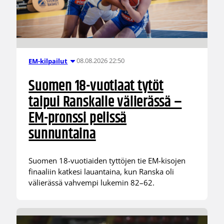
08.08.2026 22:50
EM-kilpailut
Suomen 18-vuotiaat tytöt
taipui Ranskalle välierässä –
EM-pronssi pelissä
sunnuntaina
Suomen 18-vuotiaiden tyttöjen tie EM-kisojen
finaaliin katkesi lauantaina, kun Ranska oli
välierässä vahvempi lukemin 82–62.