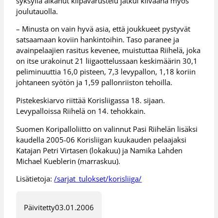
syksyllä alkanut kilpavarustelu jatkui kiivaana myös
joulutauolla.
– Minusta on vain hyvä asia, että joukkueet pystyvät
satsaamaan koviin hankintoihin. Taso paranee ja
avainpelaajien rasitus kevenee, muistuttaa Riihelä, joka
on itse urakoinut 21 liigaottelussaan keskimäärin 30,1
peliminuuttia 16,0 pisteen, 7,3 levypallon, 1,18 koriin
johtaneen syötön ja 1,59 pallonriiston tehoilla.
Pistekeskiarvo riittää Korisliigassa 18. sijaan.
Levypalloissa Riihelä on 14. tehokkain.
Suomen Koripalloliitto on valinnut Pasi Riihelän lisäksi
kaudella 2005-06 Korisliigan kuukauden pelaajaksi
Katajan Petri Virtasen (lokakuu) ja Namika Lahden
Michael Kueblerin (marraskuu).
Lisätietoja:
/sarjat_tulokset/korisliiga/
Päivitetty
03.01.2006