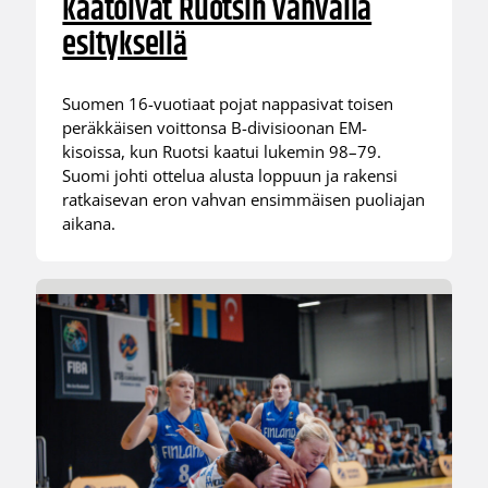
kaatoivat Ruotsin vahvalla
esityksellä
Suomen 16-vuotiaat pojat nappasivat toisen
peräkkäisen voittonsa B-divisioonan EM-
kisoissa, kun Ruotsi kaatui lukemin 98–79.
Suomi johti ottelua alusta loppuun ja rakensi
ratkaisevan eron vahvan ensimmäisen puoliajan
aikana.