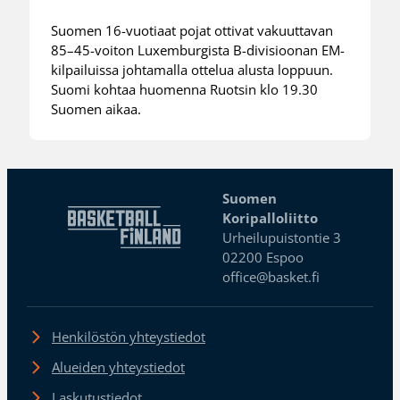
Suomen 16-vuotiaat pojat ottivat vakuuttavan
85–45-voiton Luxemburgista B-divisioonan EM-
kilpailuissa johtamalla ottelua alusta loppuun.
Suomi kohtaa huomenna Ruotsin klo 19.30
Suomen aikaa.
Suomen
Koripalloliitto
Urheilupuistontie 3
02200 Espoo
office@basket.fi
Henkilöstön yhteystiedot
Alueiden yhteystiedot
Laskutustiedot