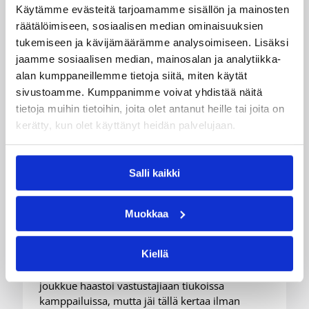
Käytämme evästeitä tarjoamamme sisällön ja mainosten
räätälöimiseen, sosiaalisen median ominaisuuksien
tukemiseen ja kävijämäärämme analysoimiseen. Lisäksi
jaamme sosiaalisen median, mainosalan ja analytiikka-
alan kumppaneillemme tietoja siitä, miten käytät
sivustoamme. Kumppanimme voivat yhdistää näitä
tietoja muihin tietoihin, joita olet antanut heille tai joita on
kerätty, kun olet käyttänyt heidän palvelujaan.
08.08.2026 22:58
3×3
Suomea edustavat 3×3-
Salli kaikki
joukkueet aloittivat Nordic Cup
-urakkansa Kööpenhaminassa
Muokkaa
Kiellä
Naisten joukkue nappasi avauspäivänä kaksi
voittoa neljästä ottelustaan, kun taas miesten
joukkue haastoi vastustajiaan tiukoissa
kamppailuissa, mutta jäi tällä kertaa ilman