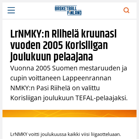
Siirry
sisältöön
LrNMKY:n Riihelä kruunasi
vuoden 2005 Korisliigan
joulukuun pelaajana
Vuonna 2005 Suomen mestaruuden ja
cupin voittaneen Lappeenrannan
NMKY:n Pasi Riihelä on valittu
Korisliigan joulukuun TEFAL-pelaajaksi.
LrNMKY voitti joulukuussa kaikki viisi liigaotteluaan.