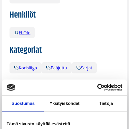
Henkilöt
Ei Ole
Kategoriat
Korisliiga
Pääjuttu
Sarjat
Katso myös
Suostumus
Yksityiskohdat
Tietoja
Tämä sivusto käyttää evästeitä