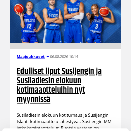
06.08.2026 10:14
Maajoukkueet
Edulliset liput Susijengin ja
Susiladiesin elokuun
kotimaaotteluihin nyt
myynnissä
Susiladiesin elokuun kotiturnaus ja Susijengin
Islanti-kotimaaottelu lähestyvät. Susijengin MM-
jatkokarsintaotteluun Ruotsia vastaan on