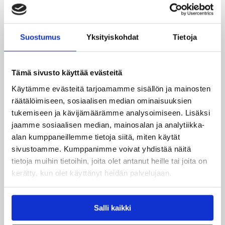
puolestaan enää jäljellä kourallinen vierekkäisiä
paikkoja.
Suostumus
Yksityiskohdat
Tietoja
Tämä sivusto käyttää evästeitä
Käytämme evästeitä tarjoamamme sisällön ja mainosten
räätälöimiseen, sosiaalisen median ominaisuuksien
tukemiseen ja kävijämäärämme analysoimiseen. Lisäksi
jaamme sosiaalisen median, mainosalan ja analytiikka-
alan kumppaneillemme tietoja siitä, miten käytät
sivustoamme. Kumppanimme voivat yhdistää näitä
tietoja muihin tietoihin, joita olet antanut heille tai joita on
06.08.2026 09:31
Yleiset
kerätty, kun olet käyttänyt heidän palvelujaan.
3×3-koripallon Suomen
mestarit edustavat Suomea
Salli kaikki