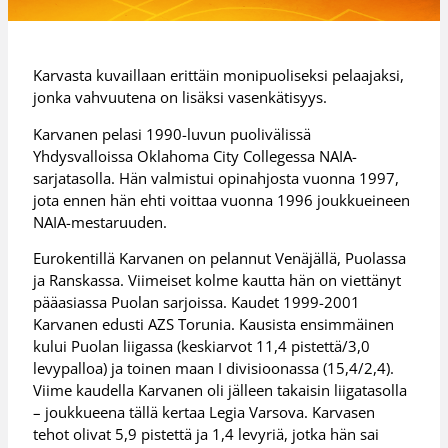
Karvasta kuvaillaan erittäin monipuoliseksi pelaajaksi,
jonka vahvuutena on lisäksi vasenkätisyys.
Karvanen pelasi 1990-luvun puolivälissä
Yhdysvalloissa Oklahoma City Collegessa NAIA-
sarjatasolla. Hän valmistui opinahjosta vuonna 1997,
jota ennen hän ehti voittaa vuonna 1996 joukkueineen
NAIA-mestaruuden.
Eurokentillä Karvanen on pelannut Venäjällä, Puolassa
ja Ranskassa. Viimeiset kolme kautta hän on viettänyt
pääasiassa Puolan sarjoissa. Kaudet 1999-2001
Karvanen edusti AZS Torunia. Kausista ensimmäinen
kului Puolan liigassa (keskiarvot 11,4 pistettä/3,0
levypalloa) ja toinen maan I divisioonassa (15,4/2,4).
Viime kaudella Karvanen oli jälleen takaisin liigatasolla
– joukkueena tällä kertaa Legia Varsova. Karvasen
tehot olivat 5,9 pistettä ja 1,4 levyriä, jotka hän sai