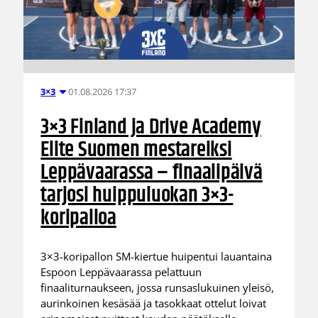
01.08.2026 17:37
3×3
3×3 Finland ja Drive Academy
Elite Suomen mestareiksi
Leppävaarassa – finaalipäivä
tarjosi huippuluokan 3×3-
koripalloa
3×3-koripallon SM-kiertue huipentui lauantaina
Espoon Leppävaarassa pelattuun
finaaliturnaukseen, jossa runsaslukuinen yleisö,
aurinkoinen kesäsää ja tasokkaat ottelut loivat