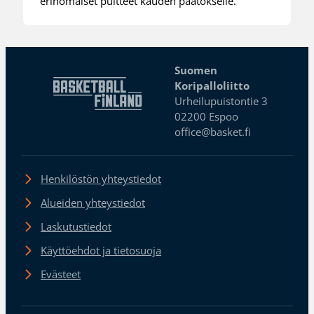
erinomaiset puitteet kauden päätökselle.
Suomen
Koripalloliitto
Urheilupuistontie 3
02200 Espoo
office@basket.fi
Henkilöstön yhteystiedot
Alueiden yhteystiedot
Laskutustiedot
Käyttöehdot ja tietosuoja
Evästeet