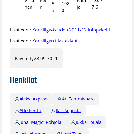
Virta
Pet
Kata
130 /
8
198
nen
ri
ja
7,6
3
0
Lisätiedot:
Korisliiga-kauden 2011-12 infopaketti
Lisätiedot:
Korisliigan tilastosivut
Päivitetty
28.09.2011
Henkilöt
Aleksi Akpaso
Ari Tammivaara
Atte Perttu
Ilari Seppälä
Juha ”Magic” Pohjola
Jukka Toijala
Jyri Lehtonen
Lassi Tuovi