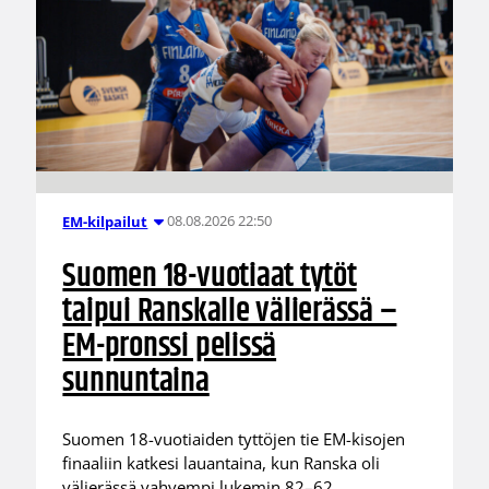
08.08.2026 22:50
EM-kilpailut
Suomen 18-vuotiaat tytöt
taipui Ranskalle välierässä –
EM-pronssi pelissä
sunnuntaina
Suomen 18-vuotiaiden tyttöjen tie EM-kisojen
finaaliin katkesi lauantaina, kun Ranska oli
välierässä vahvempi lukemin 82–62.