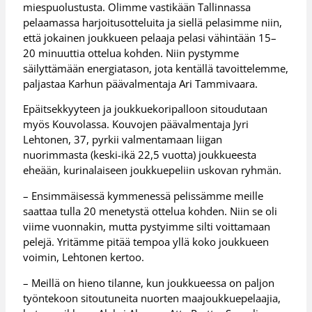
miespuolustusta. Olimme vastikään Tallinnassa
pelaamassa harjoitusotteluita ja siellä pelasimme niin,
että jokainen joukkueen pelaaja pelasi vähintään 15–
20 minuuttia ottelua kohden. Niin pystymme
säilyttämään energiatason, jota kentällä tavoittelemme,
paljastaa Karhun päävalmentaja Ari Tammivaara.
Epäitsekkyyteen ja joukkuekoripalloon sitoudutaan
myös Kouvolassa. Kouvojen päävalmentaja Jyri
Lehtonen, 37, pyrkii valmentamaan liigan
nuorimmasta (keski-ikä 22,5 vuotta) joukkueesta
eheään, kurinalaiseen joukkuepeliin uskovan ryhmän.
– Ensimmäisessä kymmenessä pelissämme meille
saattaa tulla 20 menetystä ottelua kohden. Niin se oli
viime vuonnakin, mutta pystyimme silti voittamaan
pelejä. Yritämme pitää tempoa yllä koko joukkueen
voimin, Lehtonen kertoo.
– Meillä on hieno tilanne, kun joukkueessa on paljon
työntekoon sitoutuneita nuorten maajoukkuepelaajia,