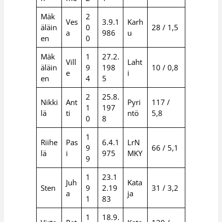
Mäk
2
Ves
3.9.1
Karh
äläin
0
28 / 1,5
a
986
u
en
0
Mäk
1
27.2.
Vill
Laht
äläin
9
198
10 / 0,8
e
i
en
4
5
2
25.8.
Nikki
Ant
Pyri
117 /
1
197
lä
ti
ntö
5,8
0
8
1
Riihe
Pas
6.4.1
LrN
9
66 / 5,1
lä
i
975
MKY
9
1
23.1
Juh
Kata
Sten
9
2.19
31 / 3,2
a
ja
1
83
1
18.9.