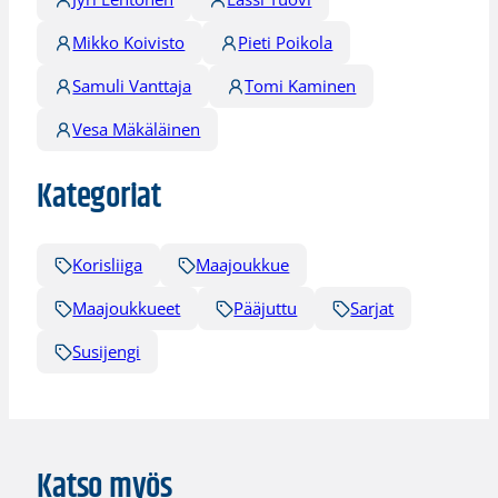
Mikko Koivisto
Pieti Poikola
Samuli Vanttaja
Tomi Kaminen
Vesa Mäkäläinen
Kategoriat
Korisliiga
Maajoukkue
Maajoukkueet
Pääjuttu
Sarjat
Susijengi
Katso myös