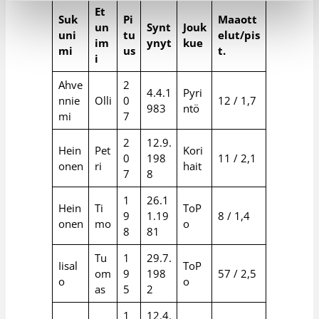
Et
Suk
Pi
Maaott
un
Synt
Jouk
uni
tu
elut/pis
im
ynyt
kue
mi
us
t.
i
Ahve
2
4.4.1
Pyri
nnie
Olli
0
12 / 1,7
983
ntö
mi
7
2
12.9.
Hein
Pet
Kori
0
198
11 / 2,1
onen
ri
hait
7
8
1
26.1
Hein
Ti
ToP
9
1.19
8 / 1,4
onen
mo
o
8
81
Tu
1
29.7.
Iisal
ToP
om
9
198
57 / 2,5
o
o
as
5
2
1
12.4.