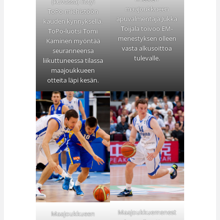
(kuvassa) liittyi
maajoukkueen
ToPo-miehistöön
apuvalmentaja Jukka
kauden kynnyksellä.
Toijala toivoo EM-
ToPo-luotsi Tomi
menestyksen olleen
Kaminen myöntää
vasta alkusoittoa
seuranneensa
tulevalle.
liikuttuneessa tilassa
maajoukkueen
otteita läpi kesän.
Maajoukkuemenest
Maajoukkueen