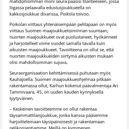
mahdollisimman moni seura pääsisi tilanteeseen, jossa
liigassa pelaavalla edustusjoukkueella on
kakkosjoukkue divarissa, Poikola toivoo.
Poikolan viittaus yhtenäisempään pelitapaan on myös
viittaus Suomen maajoukkuetoiminnan suuntaan;
nuorten maajoukkueet ovat puolustaneet, hyökänneet
ja harjoitelleet viime vuodet samalla tavalla kuin
aikuisten maajoukkueet. Tavoitteena on ollut se, että
nuorten maajoukkueiden siirtymä aikuisten mukaan
olisi mahdollisimman sujuva.
Seuraorganisaation kehittämisessä puhutaan myös
Kauhajoella. Suomen maajoukkueohjelmaa pitkään
rakentamassa ollut, Karhun kokenut päävalmentaja Ari
Tammivaara, 45, on uuden kauden kynnyksellä
tyytyväinen.
– Keskeinen tavoitteemme on ollut rakentaa
täysammattilaisjoukkue, jonka kanssa pääsemme
harjoittelemaan täysipainoisesti ja rakentamaan
pelikonseptiamme. Meillä on kymmenen