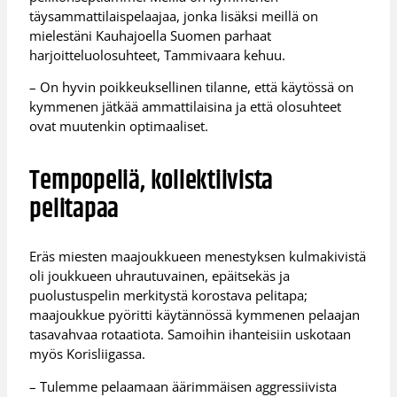
täysammattilaispelaajaa, jonka lisäksi meillä on
mielestäni Kauhajoella Suomen parhaat
harjoitteluolosuhteet, Tammivaara kehuu.
– On hyvin poikkeuksellinen tilanne, että käytössä on
kymmenen jätkää ammattilaisina ja että olosuhteet
ovat muutenkin optimaaliset.
Tempopeliä, kollektiivista
pelitapaa
Eräs miesten maajoukkueen menestyksen kulmakivistä
oli joukkueen uhrautuvainen, epäitsekäs ja
puolustuspelin merkitystä korostava pelitapa;
maajoukkue pyöritti käytännössä kymmenen pelaajan
tasavahvaa rotaatiota. Samoihin ihanteisiin uskotaan
myös Korisliigassa.
– Tulemme pelaamaan äärimmäisen aggressiivista