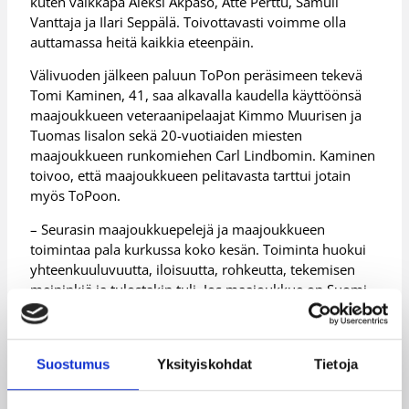
kuten vaikkapa Aleksi Akpaso, Atte Perttu, Samuli
Vanttaja ja Ilari Seppälä. Toivottavasti voimme olla
auttamassa heitä kaikkia eteenpäin.
Välivuoden jälkeen paluun ToPon peräsimeen tekevä
Tomi Kaminen, 41, saa alkavalla kaudella käyttöönsä
maajoukkueen veteraanipelaajat Kimmo Muurisen ja
Tuomas Iisalon sekä 20-vuotiaiden miesten
maajoukkueen runkomiehen Carl Lindbomin. Kaminen
toivoo, että maajoukkueen pelitavasta tarttui jotain
myös ToPoon.
– Seurasin maajoukkuepelejä ja maajoukkueen
toimintaa pala kurkussa koko kesän. Toiminta huokui
yhteenkuuluvuutta, iloisuutta, rohkeutta, tekemisen
meininkiä ja tulostakin tuli. Jos maajoukkue on Suomi-
koriksen ilmentymä, haluamme ehdottomasti tuoda
kaikkia näitä asioita myös ToPoon.
Maajoukkueen esimerkki näkyy paitsi liigajoukkueiden,
Suostumus
Yksityiskohdat
Tietoja
myös junioriseurojen toiminnassa. Uudenkaupungin
Korihaiden päävalmentaja Tom Westerholmilla, 38, on