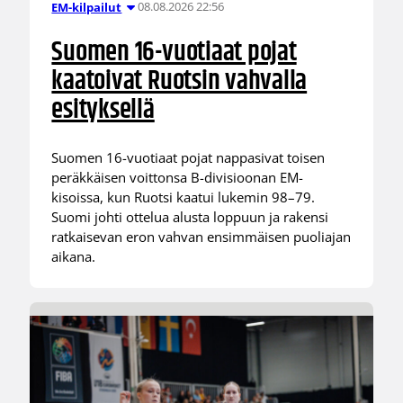
08.08.2026 22:56
EM-kilpailut
Suomen 16-vuotiaat pojat
kaatoivat Ruotsin vahvalla
esityksellä
Suomen 16-vuotiaat pojat nappasivat toisen
peräkkäisen voittonsa B-divisioonan EM-
kisoissa, kun Ruotsi kaatui lukemin 98–79.
Suomi johti ottelua alusta loppuun ja rakensi
ratkaisevan eron vahvan ensimmäisen puoliajan
aikana.