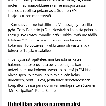
NMKY:n tuore päävalmentaja Lassi Tuovi, 24, olivat
molemmat maajoukkueen valmennusportaassa
suuressa roolissa petaamassa Suomen EM-
kisajoukkueen menestystä.
– Kun saavuimme hotelliimme Vilnassa ja ympärillä
pyöri Tony Parkerin ja Dirk Nowitzkin kaltaisia pelaajia,
Lassi (Tuovi) totesi minulle, että ”Toikka, mitä me täällä
tehdään?” Olihan se minun korisurani hienoin
kokemus. Toivottavasti kaikki tämä oli vasta alkua
tulevalle, Toijala maalailee.
– Jos fyysisesti ajattelee, niin kesästä jäi käteen
hajonnut tietokone, liuta pelivideoita ja aikamoinen
univelka, mutta kokemuksena koko kesä ja EM-kisat
olivat upea kokemus, jonka mielellään kokisi
uudelleen, pohtii Tuovi, josta tulee debytoidessaan
koripallon pääsarjan nuorin valmentaja sitten Suomen
”Mr. Koripallon”, Pentti Salmen.
Urheilijan arkea paremmaksi