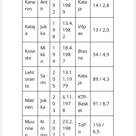
Kane
Ant
Kata
9
198
14 / 2,8
rvo
ti
ja
2
9
1
13.4.
Kataj
Juk
Vilp
9
198
13 / 2,0
a
ka
as
8
2
Mi
1
18.4.
Koivi
Biso
kk
9
198
54 / 4,9
sto
ns
o
4
7
Leht
2
13.1
Sa
Kata
oran
0
1.19
89 / 4,3
mi
ja
ta
5
79
2
6.11.
KTP-
Mati
Juk
0
197
Bask
91 / 8,7
nen
ka
3
8
et
Muu
Ki
2
23.2.
ToP
116 /
rine
m
0
198
o
6,5
n
mo
2
1