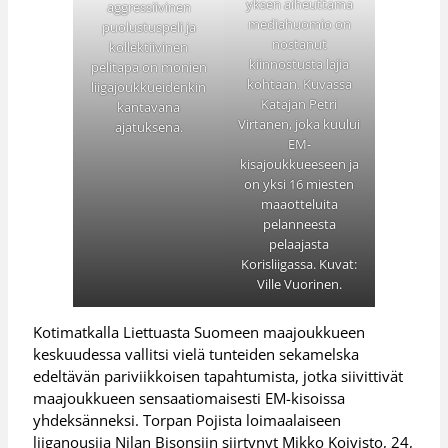
yksen aiheuttama
aggressiivinen
mediahuomio on
puolustuspeli ja
nostanut
kollektiivinen
kiinnostusta lajia
pelitapa on monien
kohtaan. Kuvassa
liigajoukkueidenkin
Katajan Petri
kantavana
Virtanen, joka kuului
ajatuksena.
EM-
kisajoukkueeseen ja
on yksi 16 miesten
maaotteluita
pelanneesta
pelaajasta
Korisliigassa. Kuvat:
Ville Vuorinen.
Kotimatkalla Liettuasta Suomeen maajoukkueen
keskuudessa vallitsi vielä tunteiden sekamelska
edeltävän pariviikkoisen tapahtumista, jotka siivittivät
maajoukkueen sensaatiomaisesti EM-kisoissa
yhdeksänneksi. Torpan Pojista loimaalaiseen
liiganousija Nilan Bisonsiin siirtynyt Mikko Koivisto, 24,