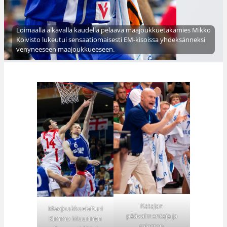
Loimaalla alkavalla kaudella pelaava maajoukkuetakamies Mikko
Koivisto lukeutui sensaatiomaisesti EM-kisoissa yhdeksänneksi
venyneeseen maajoukkueeseen.
Katajan
Maajoukkuelaituri
päävalmentaja ja
Kimmo Muurinen
miesten