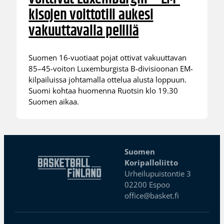
kisojen voittotili aukesi
vakuuttavalla pelillä
Suomen 16-vuotiaat pojat ottivat vakuuttavan
85–45-voiton Luxemburgista B-divisioonan EM-
kilpailuissa johtamalla ottelua alusta loppuun.
Suomi kohtaa huomenna Ruotsin klo 19.30
Suomen aikaa.
Suomen
Koripalloliitto
Urheilupuistontie 3
02200 Espoo
office@basket.fi