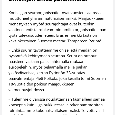
Korisliigan seuraorganisaatiot ovat vuosien saatossa
muuttuneet yhä ammattimaisemmiksi. Maajoukkueen
menestyksen myötä seurajohtajat ovat kuitenkin
vaatineet entistä rohkeammin omilta organisaatioiltaan
työtä tulevaisuuden eteen. Eräs esimerkki tästä on
kaksinkertainen Suomen mestari Tampereen Pyrintö.
– Ehkä suurin tavoitteemme on se, että meidän on
pystyttävä kehittymään seurana. Seura on ottanut
haasteen vastaan paitsi lähtemällä mukaan
europeleihin, myös pelaamalla meille paikan
ykkösdivarissa, kertoo Pyrinnön 33-vuotias
päävalmentaja Pieti Poikola, joka kesällä toimi Suomen
18-vuotiaiden poikien maajoukkueen
valmennusjohdossa.
– Tulemme divarissa noudattamaan täsmälleen samaa
konseptia kuin liigajoukkueessa ja rakennamme siten
toimintaamme kokonaisvaltaisemmaksi. Toivottavasti