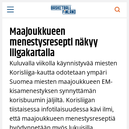
Siirry
sisältöön
Maajoukkueen
menestysresepti näkyy
liigakartalla
Kuluvalla viikolla käynnistyvää miesten
Korisliiga-kautta odotetaan ympäri
Suomea miesten maajoukkueen EM-
kisamenestyksen synnyttämän
korisbuumin jäljiltä. Korisliigan
tiistaisessa infotilaisuudessa kävi ilmi,
että maajoukkueen menestysreseptiä
hyödynnetään myös lukuisilla