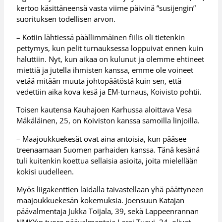
kertoo käsittäneensä vasta viime päivinä ”susijengin”
suorituksen todellisen arvon.
– Kotiin lähtiessä päällimmäinen fiilis oli tietenkin
pettymys, kun pelit turnauksessa loppuivat ennen kuin
haluttiin. Nyt, kun aikaa on kulunut ja olemme ehtineet
miettiä ja jutella ihmisten kanssa, emme ole voineet
vetää mitään muuta johtopäätöstä kuin sen, että
vedettiin aika kova kesä ja EM-turnaus, Koivisto pohtii.
Toisen kautensa Kauhajoen Karhussa aloittava Vesa
Mäkäläinen, 25, on Koiviston kanssa samoilla linjoilla.
– Maajoukkuekesät ovat aina antoisia, kun pääsee
treenaamaan Suomen parhaiden kanssa. Tänä kesänä
tuli kuitenkin koettua sellaisia asioita, joita mielellään
kokisi uudelleen.
Myös liigakenttien laidalla taivastellaan yhä päättyneen
maajoukkuekesän kokemuksia. Joensuun Katajan
päävalmentaja Jukka Toijala, 39, sekä Lappeenrannan