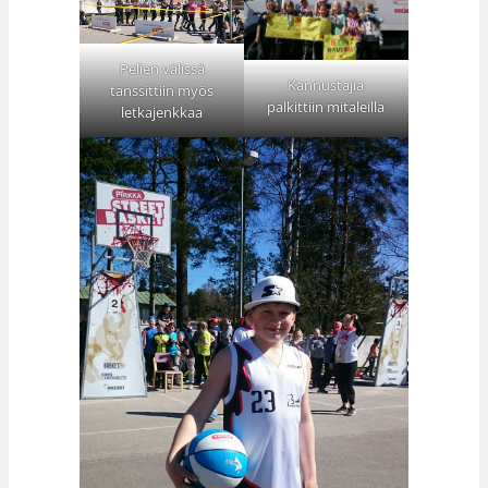
Pelien välissä
Kannustajia
tanssittiin myös
palkittiin mitaleilla
letkajenkkaa