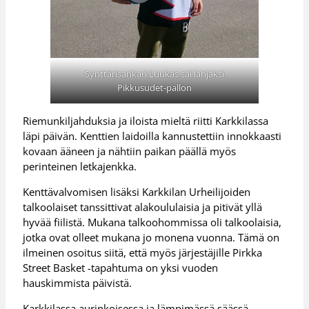
Synttärisankari Luukas sai lahjaksi
Pikkusudet-pallon
Riemunkiljahduksia ja iloista mieltä riitti Karkkilassa
läpi päivän. Kenttien laidoilla kannustettiin innokkaasti
kovaan ääneen ja nähtiin paikan päällä myös
perinteinen letkajenkka.
Kenttävalvomisen lisäksi Karkkilan Urheilijoiden
talkoolaiset tanssittivat alakoululaisia ja pitivät yllä
hyvää fiilistä. Mukana talkoohommissa oli talkoolaisia,
jotka ovat olleet mukana jo monena vuonna. Tämä on
ilmeinen osoitus siitä, että myös järjestäjille Pirkka
Street Basket -tapahtuma on yksi vuoden
hauskimmista päivistä.
Karkkilassa aurinkoisessa ja lämpimässä säässä