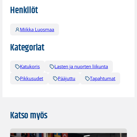
Henkilöt
Miikka Luosmaa
Kategoriat
Katukoris
Lasten ja nuorten liikunta
Pikkusudet
Pääjuttu
Tapahtumat
Katso myös