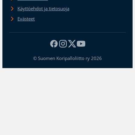
Käyttöehdot ja tietosuoja
Evästeet
© Suomen Koripalloliitto ry 2026