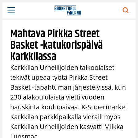
Siirry
sisältöön
Mahtava Pirkka Street
Basket -katukorispäivä
Karkkilassa
Karkkilan Urheilijoiden talkoolaiset
tekivät upeaa työtä Pirkka Street
Basket -tapahtuman järjestelyissä, kun
230 alakoululaista vietti vuoden
hauskinta koulupäivää. K-Supermarket
Karkkilan parkkipaikalla vieraili myös
Karkkilan Urheilijoiden kasvatti Miikka
Luosmaa.