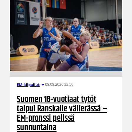
08.08.2026 22:50
EM-kilpailut
Suomen 18-vuotiaat tytöt
taipui Ranskalle välierässä –
EM-pronssi pelissä
sunnuntaina