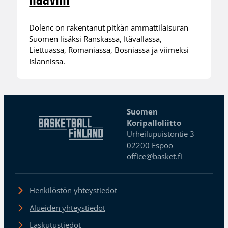
haaviin
Dolenc on rakentanut pitkän ammattilaisuran
Suomen lisäksi Ranskassa, Itävallassa,
Liettuassa, Romaniassa, Bosniassa ja viimeksi
Islannissa.
Suomen
Koripalloliitto
Urheilupuistontie 3
02200 Espoo
office@basket.fi
Henkilöstön yhteystiedot
Alueiden yhteystiedot
Laskutustiedot