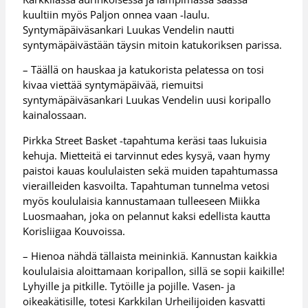
kuultiin myös Paljon onnea vaan -laulu.
Syntymäpäiväsankari Luukas Vendelin nautti
syntymäpäivästään täysin mitoin katukoriksen parissa.
– Täällä on hauskaa ja katukorista pelatessa on tosi
kivaa viettää syntymäpäivää, riemuitsi
syntymäpäiväsankari Luukas Vendelin uusi koripallo
kainalossaan.
Pirkka Street Basket -tapahtuma keräsi taas lukuisia
kehuja. Mietteitä ei tarvinnut edes kysyä, vaan hymy
paistoi kauas koululaisten sekä muiden tapahtumassa
vierailleiden kasvoilta. Tapahtuman tunnelma vetosi
myös koululaisia kannustamaan tulleeseen Miikka
Luosmaahan, joka on pelannut kaksi edellista kautta
Korisliigaa Kouvoissa.
– Hienoa nähdä tällaista meininkiä. Kannustan kaikkia
koululaisia aloittamaan koripallon, sillä se sopii kaikille!
Lyhyille ja pitkille. Tytöille ja pojille. Vasen- ja
oikeakätisille, totesi Karkkilan Urheilijoiden kasvatti