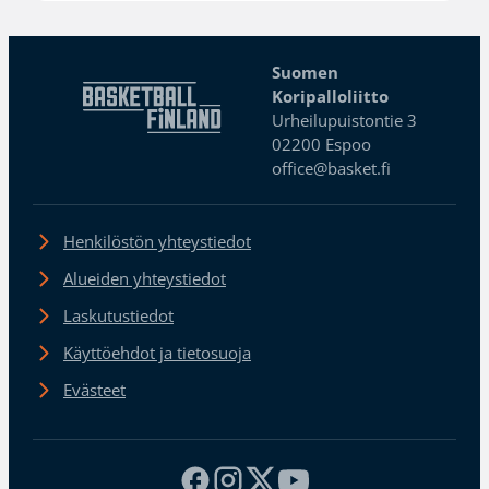
Suomen
Koripalloliitto
Urheilupuistontie 3
02200 Espoo
office@basket.fi
Henkilöstön yhteystiedot
Alueiden yhteystiedot
Laskutustiedot
Käyttöehdot ja tietosuoja
Evästeet