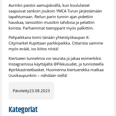
Aurinko paistoi aamupäivällä, kun koululaiset
saapuivat sankoin joukoin YMCA Turun järjestämään
tapahtumaan. Reilun parin tunnin ajan pidettiin
hauskaa, tanssittiin musiikin tahdissa ja pelattiin
korista. Parhaimmat tsempparit myös palkittiin.
Pelipaikkana toimi tänään yhteistyökaupan K-
Citymarket Kupittaan parkkipaikka. Cittarista saimme
myös eväät, iso kiitos niistä!
Kiertueen tunnelmia voi seurata ja jakaa esimerkiksi
Instagramissa käyttäjältä @Pikkusudet, ja tunnisteella
#pirkkastreetbasket. Huomenna kiertuerekka matkaa
Uusikaupunkiin – nähdään siellä!
Päivitetty
23.08.2023
Kategoriat