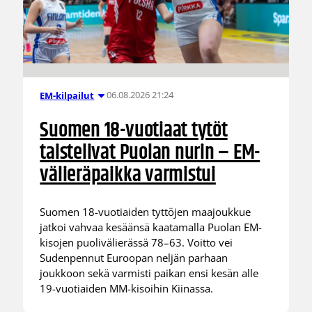
06.08.2026 21:24
EM-kilpailut
Suomen 18-vuotiaat tytöt
taistelivat Puolan nurin – EM-
välieräpaikka varmistui
Suomen 18-vuotiaiden tyttöjen maajoukkue
jatkoi vahvaa kesäänsä kaatamalla Puolan EM-
kisojen puolivälierässä 78–63. Voitto vei
Sudenpennut Euroopan neljän parhaan
joukkoon sekä varmisti paikan ensi kesän alle
19-vuotiaiden MM-kisoihin Kiinassa.