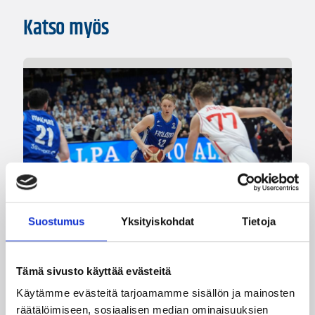
Katso myös
Suostumus
Yksityiskohdat
Tietoja
07.08.2026 09:23
Korisliiga
Tämä sivusto käyttää evästeitä
Käytämme evästeitä tarjoamamme sisällön ja mainosten
Daniel Dolenc KTP-Basketin
räätälöimiseen, sosiaalisen median ominaisuuksien