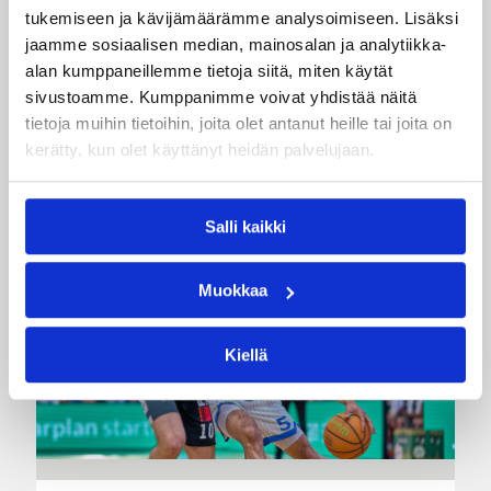
haaviin
tukemiseen ja kävijämäärämme analysoimiseen. Lisäksi
jaamme sosiaalisen median, mainosalan ja analytiikka-
alan kumppaneillemme tietoja siitä, miten käytät
Dolenc on rakentanut pitkän ammattilaisuran
sivustoamme. Kumppanimme voivat yhdistää näitä
Suomen lisäksi Ranskassa, Itävallassa,
tietoja muihin tietoihin, joita olet antanut heille tai joita on
Liettuassa, Romaniassa, Bosniassa ja viimeksi
kerätty, kun olet käyttänyt heidän palvelujaan.
Islannissa.
Salli kaikki
Muokkaa
Kiellä