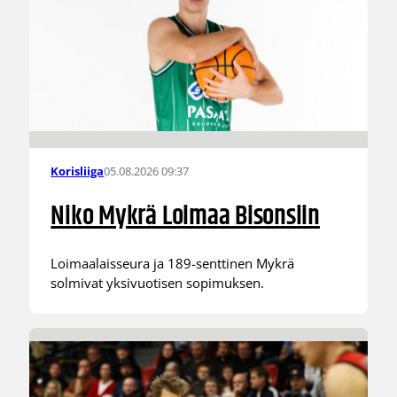
05.08.2026 09:37
Korisliiga
Niko Mykrä Loimaa Bisonsiin
Loimaalaisseura ja 189-senttinen Mykrä
solmivat yksivuotisen sopimuksen.