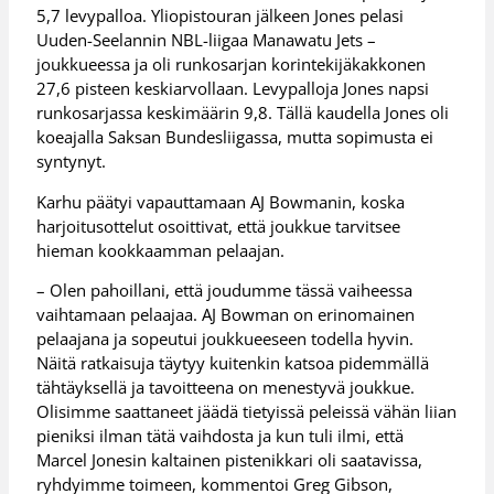
5,7 levypalloa. Yliopistouran jälkeen Jones pelasi
Uuden-Seelannin NBL-liigaa Manawatu Jets –
joukkueessa ja oli runkosarjan korintekijäkakkonen
27,6 pisteen keskiarvollaan. Levypalloja Jones napsi
runkosarjassa keskimäärin 9,8. Tällä kaudella Jones oli
koeajalla Saksan Bundesliigassa, mutta sopimusta ei
syntynyt.
Karhu päätyi vapauttamaan AJ Bowmanin, koska
harjoitusottelut osoittivat, että joukkue tarvitsee
hieman kookkaamman pelaajan.
– Olen pahoillani, että joudumme tässä vaiheessa
vaihtamaan pelaajaa. AJ Bowman on erinomainen
pelaajana ja sopeutui joukkueeseen todella hyvin.
Näitä ratkaisuja täytyy kuitenkin katsoa pidemmällä
tähtäyksellä ja tavoitteena on menestyvä joukkue.
Olisimme saattaneet jäädä tietyissä peleissä vähän liian
pieniksi ilman tätä vaihdosta ja kun tuli ilmi, että
Marcel Jonesin kaltainen pistenikkari oli saatavissa,
ryhdyimme toimeen, kommentoi Greg Gibson,