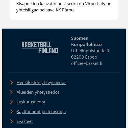
Kisapoikien kasvatin uusi seura on Viron-Latvian
yhteisliigaa pelaava KK Pärnu.
Suomen
Koripalloliitto
Urheilupuistontie 3
02200 Espoo
office@basket.fi
Henkilöstön yhteystiedot
Alueiden yhteystiedot
Laskutustiedot
Käyttöehdot ja tietosuoja
Evästeet