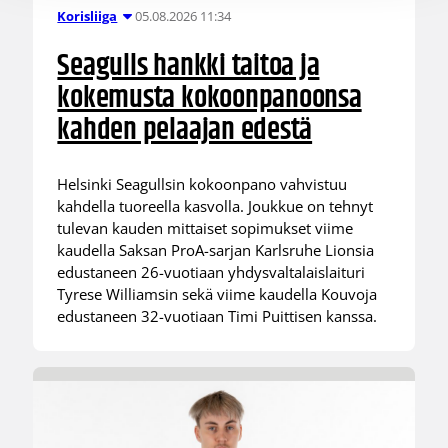
05.08.2026 11:34
Korisliiga
Seagulls hankki taitoa ja
kokemusta kokoonpanoonsa
kahden pelaajan edestä
Helsinki Seagullsin kokoonpano vahvistuu
kahdella tuoreella kasvolla. Joukkue on tehnyt
tulevan kauden mittaiset sopimukset viime
kaudella Saksan ProA-sarjan Karlsruhe Lionsia
edustaneen 26-vuotiaan yhdysvaltalaislaituri
Tyrese Williamsin sekä viime kaudella Kouvoja
edustaneen 32-vuotiaan Timi Puittisen kanssa.