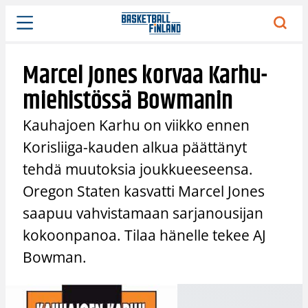
Siirry
sisältöön
Marcel Jones korvaa Karhu-
miehistössä Bowmanin
Kauhajoen Karhu on viikko ennen
Korisliiga-kauden alkua päättänyt
tehdä muutoksia joukkueeseensa.
Oregon Staten kasvatti Marcel Jones
saapuu vahvistamaan sarjanousijan
kokoonpanoa. Tilaa hänelle tekee AJ
Bowman.