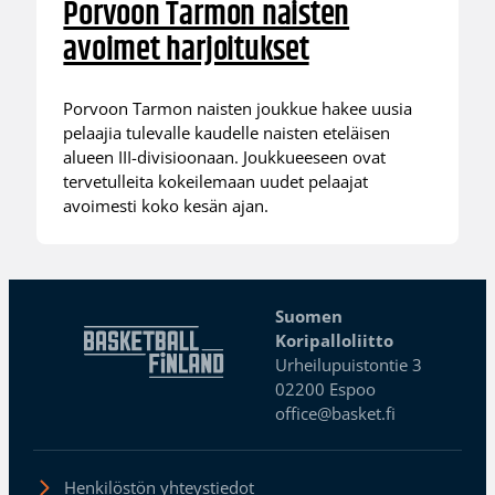
Porvoon Tarmon naisten
avoimet harjoitukset
Porvoon Tarmon naisten joukkue hakee uusia
pelaajia tulevalle kaudelle naisten eteläisen
alueen III-divisioonaan. Joukkueeseen ovat
tervetulleita kokeilemaan uudet pelaajat
avoimesti koko kesän ajan.
Suomen
Koripalloliitto
Urheilupuistontie 3
02200 Espoo
office@basket.fi
Henkilöstön yhteystiedot