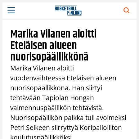
Siirry
sisältöön
Marika Vilanen aloitti
Eteläisen alueen
nuorisopäällikkönä
Marika Vilanen aloitti
vuodenvaihteessa Eteläisen alueen
nuorisopäällikkönä. Hän siirtyi
tehtävään Tapiolan Hongan
valmennuspäällikön tehtävistä.
Nuorisopäällikön paikka tuli avoimeksi
Petri Selkeen siirryttyä Koripalloliiton
koulutuspäällikköksi.