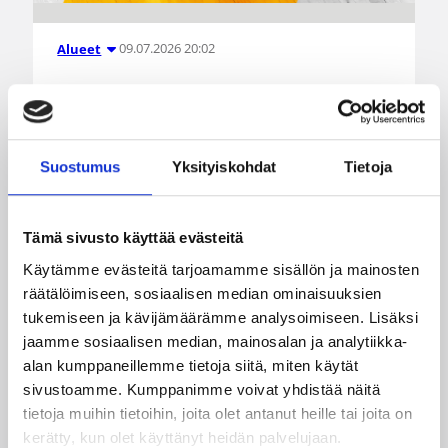
09.07.2026 20:02
Alueet
Vielä ehdit hakea mukaan
Lastenvalmennusverkostoon
kaudelle 2026–2027!
Suostumus
Yksityiskohdat
Tietoja
Syksyllä 2026 käynnistyvään kolmanteen
verkostovuoteen etsitään valmentajia, jotka
Tämä sivusto käyttää evästeitä
haluavat sitoutua lasten valmennuksen
Käytämme evästeitä tarjoamamme sisällön ja mainosten
kehittämiseen henkilökohtaisella ja oman
räätälöimiseen, sosiaalisen median ominaisuuksien
arkiympäristönsä tasolla.
tukemiseen ja kävijämäärämme analysoimiseen. Lisäksi
jaamme sosiaalisen median, mainosalan ja analytiikka-
alan kumppaneillemme tietoja siitä, miten käytät
sivustoamme. Kumppanimme voivat yhdistää näitä
tietoja muihin tietoihin, joita olet antanut heille tai joita on
kerätty, kun olet käyttänyt heidän palvelujaan.