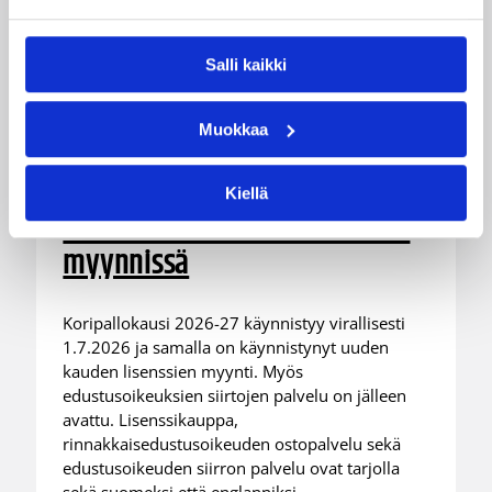
Salli kaikki
Muokkaa
01.07.2026 11:30
Alueen sarja
Kiellä
Koriskauden 2026-27 lisenssit
myynnissä
Koripallokausi 2026-27 käynnistyy virallisesti
1.7.2026 ja samalla on käynnistynyt uuden
kauden lisenssien myynti. Myös
edustusoikeuksien siirtojen palvelu on jälleen
avattu. Lisenssikauppa,
rinnakkaisedustusoikeuden ostopalvelu sekä
edustusoikeuden siirron palvelu ovat tarjolla
sekä suomeksi että englanniksi.