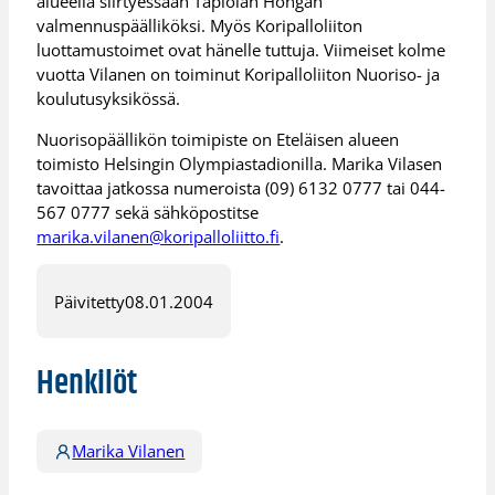
alueella siirtyessään Tapiolan Hongan
valmennuspäälliköksi. Myös Koripalloliiton
luottamustoimet ovat hänelle tuttuja. Viimeiset kolme
vuotta Vilanen on toiminut Koripalloliiton Nuoriso- ja
koulutusyksikössä.
Nuorisopäällikön toimipiste on Eteläisen alueen
toimisto Helsingin Olympiastadionilla. Marika Vilasen
tavoittaa jatkossa numeroista (09) 6132 0777 tai 044-
567 0777 sekä sähköpostitse
marika.vilanen@koripalloliitto.fi
.
Päivitetty
08.01.2004
Henkilöt
Marika Vilanen