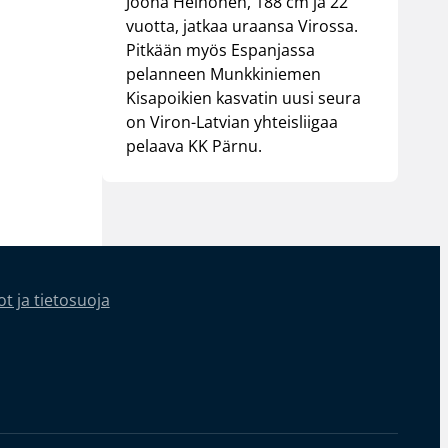
Joona Heinonen, 188 cm ja 22
vuotta, jatkaa uraansa Virossa.
Pitkään myös Espanjassa
pelanneen Munkkiniemen
Kisapoikien kasvatin uusi seura
on Viron-Latvian yhteisliigaa
pelaava KK Pärnu.
t ja tietosuoja