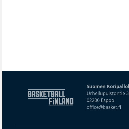
Suomen Koripallol
Urheilupuistontie 3
02200 Espoo
office@basket.fi