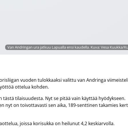
Van Andringan ura jatkuu Lapualla ensi kaudella. Kuva: Vesa Kuukka/
sliigan vuoden tulokkaaksi valittu van Andringa viimeistel
 syöttöä ottelua kohden.
nen tästä tilaisuudesta. Nyt se pitää vain käyttää hyödykseen.
ten nyt on toivottavasti sen aika, 189-senttinen takamies ker
ottelua, joissa korisukka on heilunut 4,2 keskiarvolla.