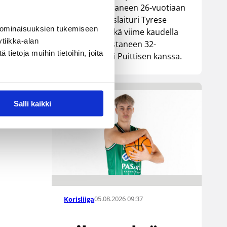
Lionsia edustaneen 26-vuotiaan
yhdysvaltalaislaituri Tyrese
 ominaisuuksien tukemiseen
Williamsin sekä viime kaudella
tiikka-alan
Kouvoja edustaneen 32-
ietoja muihin tietoihin, joita
vuotiaan Timi Puittisen kanssa.
Salli kaikki
05.08.2026 09:37
Korisliiga