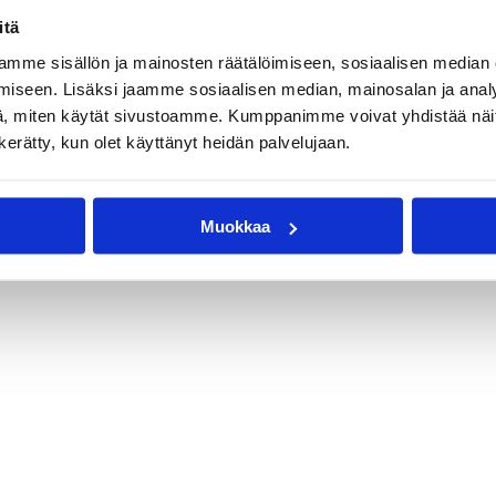
itä
mme sisällön ja mainosten räätälöimiseen, sosiaalisen median
iseen. Lisäksi jaamme sosiaalisen median, mainosalan ja analy
, miten käytät sivustoamme. Kumppanimme voivat yhdistää näitä t
n kerätty, kun olet käyttänyt heidän palvelujaan.
Muokkaa