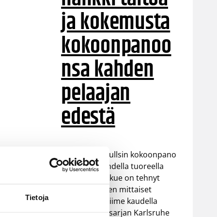
ja kokemusta
kokoonpanoo
nsa kahden
pelaajan
edestä
Helsinki Seagullsin kokoonpano
vahvistuu kahdella tuoreella
kasvolla. Joukkue on tehnyt
tulevan kauden mittaiset
Tietoja
sopimukset viime kaudella
Saksan ProA-sarjan Karlsruhe