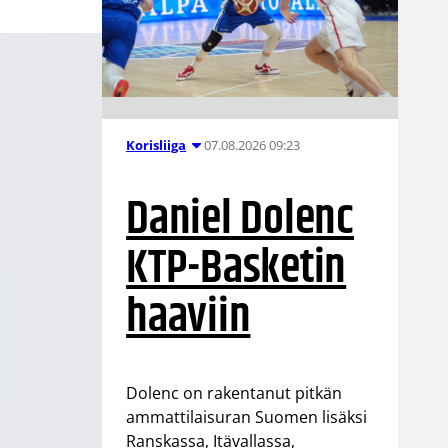
07.08.2026 09:23
Korisliiga
Daniel Dolenc
KTP-Basketin
haaviin
Dolenc on rakentanut pitkän
ammattilaisuran Suomen lisäksi
Ranskassa, Itävallassa,