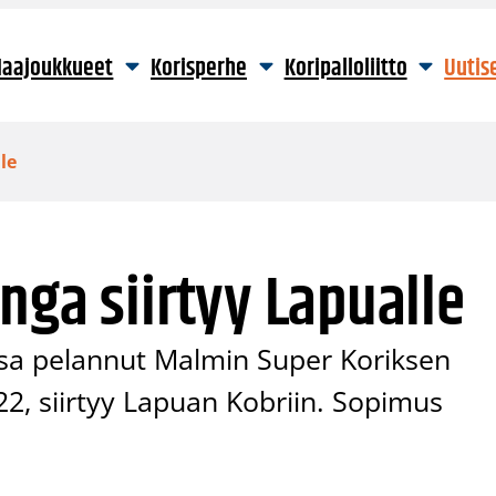
aajoukkueet
Korisperhe
Koripalloliitto
Uutis
le
nga siirtyy Lapualle
ssa pelannut Malmin Super Koriksen
22, siirtyy Lapuan Kobriin. Sopimus