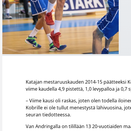
Katajan mestaruuskauden 2014-15 päätteeksi Kori
viime kaudella 4,9 pistettä, 1,0 levypalloa ja 0,7
– Viime kausi oli raskas, joten olen todella iloi
Kobrille ei ole tullut menestystä lähivuosina, jo
seuran tiedotteessa.
Van Andringalla on tilillään 13 20-vuotiaiden maa