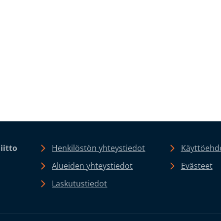
iitto
Henkilöstön yhteystiedot
Käyttöehdo
Alueiden yhteystiedot
Evästeet
Laskutustiedot