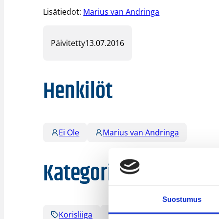
Lisätiedot:
Marius van Andringa
Päivitetty
13.07.2016
Henkilöt
Ei Ole
Marius van Andringa
Kategoriat
Suostumus
Korisliiga
Sarjat