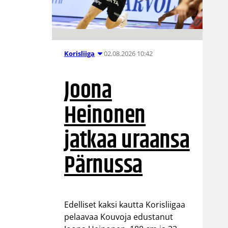
02.08.2026 10:42
Korisliiga
Joona
Heinonen
jatkaa uraansa
Pärnussa
Edelliset kaksi kautta Korisliigaa
pelaavaa Kouvoja edustanut