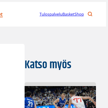
et
Tulospalvelu
BasketShop
Katso myös