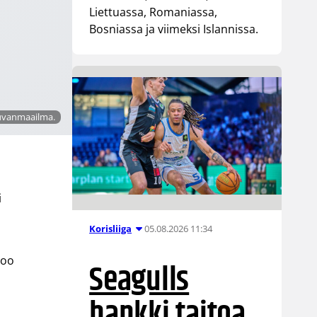
Liettuassa, Romaniassa,
Bosniassa ja viimeksi Islannissa.
Kuvanmaailma.
i
05.08.2026 11:34
Korisliiga
too
Seagulls
hankki taitoa