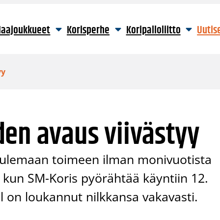
aajoukkueet
Korisperhe
Koripalloliitto
Uutis
yy
den avaus viivästyy
ulemaan toimeen ilman monivuotista
 kun SM-Koris pyörähtää käyntiin 12.
 on loukannut nilkkansa vakavasti.