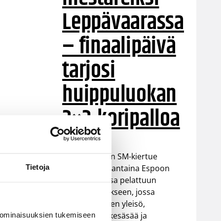
Leppävaarassa
– finaalipäivä
tarjosi
huippuluokan
3×3-koripalloa
3×3-koripallon SM-kiertue
Tietoja
huipentui lauantaina Espoon
Leppävaarassa pelattuun
finaaliturnaukseen, jossa
runsaslukuinen yleisö,
aurinkoinen kesäsää ja
 ominaisuuksien tukemiseen