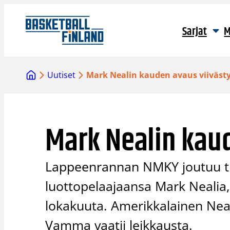
Siirry
sisältöön
Sarjat
M
Uutiset
Mark Nealin kauden avaus viiväst
Mark Nealin kau
Lappeenrannan NMKY joutuu t
luottopelaajaansa Mark Nealia,
lokakuuta. Amerikkalainen Neal
Vamma vaatii leikkausta.