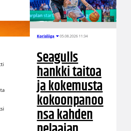
05.08.2026 11:34
Korisliiga
Seagulls
ti
hankki taitoa
ja kokemusta
lta
kokoonpanoo
nsa kahden
si
pelaajan