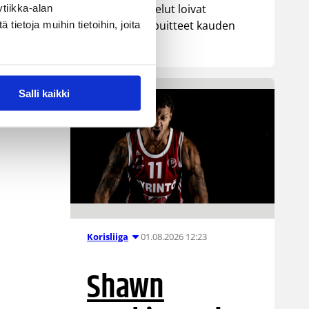
tasokkaat ottelut loivat
tiikka-alan
erinomaiset puitteet kauden
ietoja muihin tietoihin, joita
päätökselle.
Salli kaikki
01.08.2026 12:23
Korisliiga
Shawn