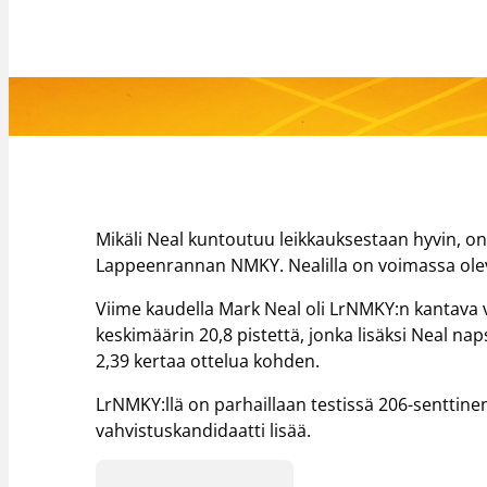
Mikäli Neal kuntoutuu leikkauksestaan hyvin, o
Lappeenrannan NMKY. Nealilla on voimassa olev
Viime kaudella Mark Neal oli LrNMKY:n kantava
keskimäärin 20,8 pistettä, jonka lisäksi Neal napsi
2,39 kertaa ottelua kohden.
LrNMKY:llä on parhaillaan testissä 206-senttinen
vahvistuskandidaatti lisää.