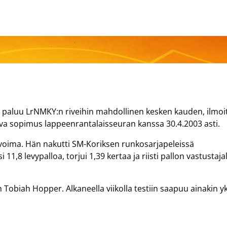
n paluu LrNMKY:n riveihin mahdollinen kesken kauden, ilmoit
a sopimus lappeenrantalaisseuran kanssa 30.4.2003 asti.
 voima. Hän nakutti SM-Koriksen runkosarjapeleissä
 11,8 levypalloa, torjui 1,39 kertaa ja riisti pallon vastustaja
 Tobiah Hopper. Alkaneella viikolla testiin saapuu ainakin yk