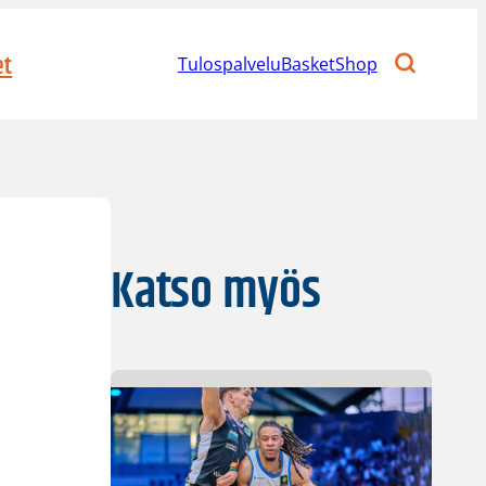
et
Tulospalvelu
BasketShop
Katso myös