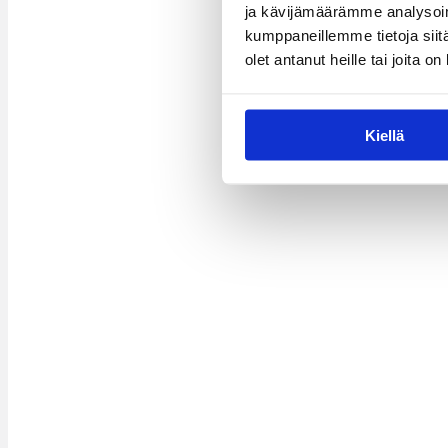
ja kävijämäärämme analysoim
kumppaneillemme tietoja siitä
olet antanut heille tai joita o
Kiellä