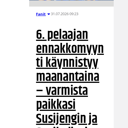
31.07.2026 09:23
Fanit
6. pelaajan
ennakkomyyn
ti käynnistyy
maanantaina
– varmista
paikkasi
Susijengin ja