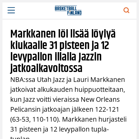
Siirry
sisältöön
Markkanen löi lisää löylyä
kiukaalle 31 pisteen ja 12
levypallon illalla Jazzin
jatkoaikavoitossa
NBA:ssa Utah Jazz ja Lauri Markkanen
jatkoivat alkukauden huippuotteitaan,
kun Jazz voitti vieraissa New Orleans
Pelicansin jatkoajan jälkeen 122-121
(63-53, 110-110). Markkanen hurjasteli
31 pisteen ja 12 levypallon tupla-
tuplan.