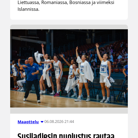
Liettuassa, Romaniassa, Bosniassa ja viimeksi
Islannissa.
06.08.2026 21:44
Maaottelu
Susiladiesin puolustus rautaa