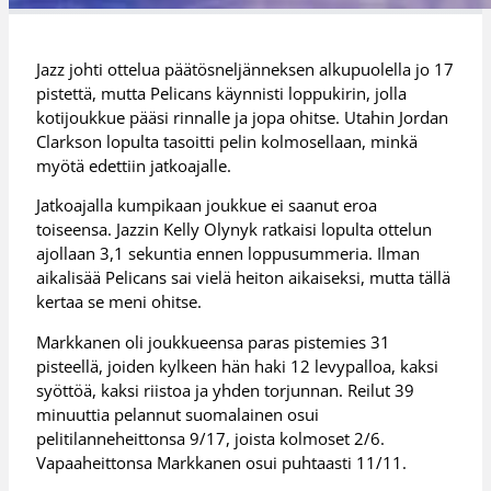
Jazz johti ottelua päätösneljänneksen alkupuolella jo 17
pistettä, mutta Pelicans käynnisti loppukirin, jolla
kotijoukkue pääsi rinnalle ja jopa ohitse. Utahin Jordan
Clarkson lopulta tasoitti pelin kolmosellaan, minkä
myötä edettiin jatkoajalle.
Jatkoajalla kumpikaan joukkue ei saanut eroa
toiseensa. Jazzin Kelly Olynyk ratkaisi lopulta ottelun
ajollaan 3,1 sekuntia ennen loppusummeria. Ilman
aikalisää Pelicans sai vielä heiton aikaiseksi, mutta tällä
kertaa se meni ohitse.
Markkanen oli joukkueensa paras pistemies 31
pisteellä, joiden kylkeen hän haki 12 levypalloa, kaksi
syöttöä, kaksi riistoa ja yhden torjunnan. Reilut 39
minuuttia pelannut suomalainen osui
pelitilanneheittonsa 9/17, joista kolmoset 2/6.
Vapaaheittonsa Markkanen osui puhtaasti 11/11.