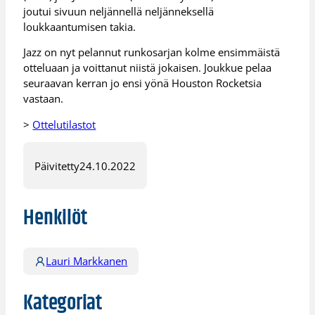
joutui sivuun neljännellä neljänneksellä
loukkaantumisen takia.
Jazz on nyt pelannut runkosarjan kolme ensimmäistä
otteluaan ja voittanut niistä jokaisen. Joukkue pelaa
seuraavan kerran jo ensi yönä Houston Rocketsia
vastaan.
>
Ottelutilastot
Päivitetty
24.10.2022
Henkilöt
Lauri Markkanen
Kategoriat