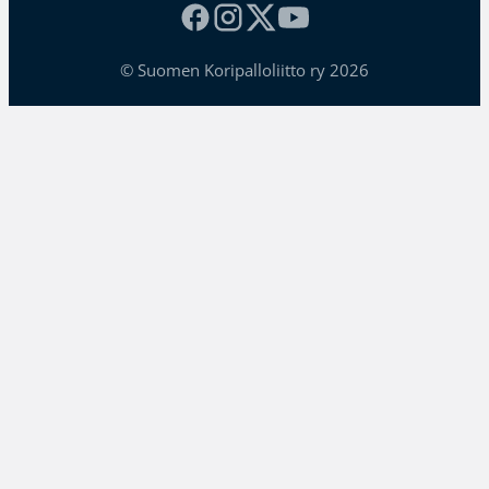
© Suomen Koripalloliitto ry 2026