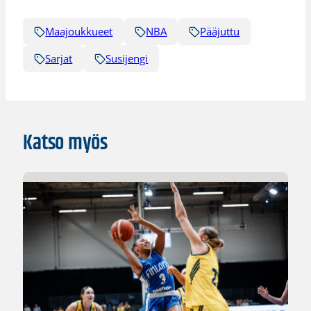
Maajoukkueet
NBA
Pääjuttu
Sarjat
Susijengi
Katso myös