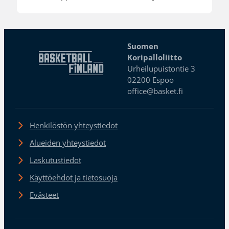
Suomen
Koripalloliitto
Urheilupuistontie 3
02200 Espoo
office@basket.fi
Henkilöstön yhteystiedot
Alueiden yhteystiedot
Laskutustiedot
Käyttöehdot ja tietosuoja
Evästeet