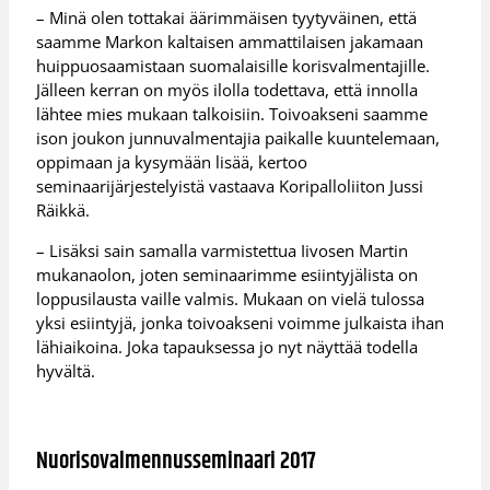
– Minä olen tottakai äärimmäisen tyytyväinen, että
saamme Markon kaltaisen ammattilaisen jakamaan
huippuosaamistaan suomalaisille korisvalmentajille.
Jälleen kerran on myös ilolla todettava, että innolla
lähtee mies mukaan talkoisiin. Toivoakseni saamme
ison joukon junnuvalmentajia paikalle kuuntelemaan,
oppimaan ja kysymään lisää, kertoo
seminaarijärjestelyistä vastaava Koripalloliiton Jussi
Räikkä.
– Lisäksi sain samalla varmistettua Iivosen Martin
mukanaolon, joten seminaarimme esiintyjälista on
loppusilausta vaille valmis. Mukaan on vielä tulossa
yksi esiintyjä, jonka toivoakseni voimme julkaista ihan
lähiaikoina. Joka tapauksessa jo nyt näyttää todella
hyvältä.
Nuorisovalmennusseminaari 2017