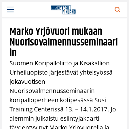
Siirry
sisältöön
Marko Yrjövuori mukaan
Nuorisovalmennusseminaari
in
Suomen Koripalloliitto ja Kisakallion
Urheiluopisto järjestävät yhteisyössä
jokavuotisen
Nuorisovalmennusseminaarin
koripalloperheen kotipesässä Susi
Training Centerissä 13. – 14.1.2017. Jo
aiemmin julkaistu esiintyjäkaarti
täydentyy nyt Marko Yrjövuorella ja