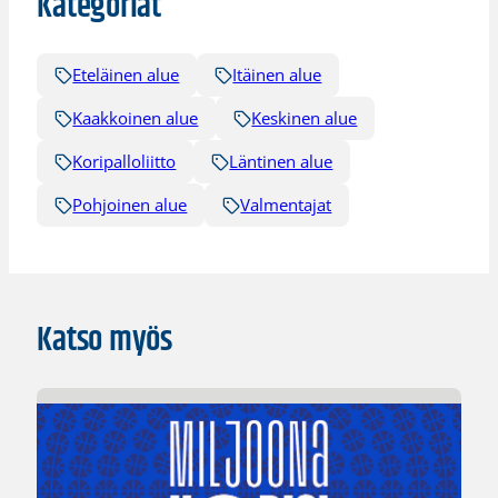
Kategoriat
Eteläinen alue
Itäinen alue
Kaakkoinen alue
Keskinen alue
Koripalloliitto
Läntinen alue
Pohjoinen alue
Valmentajat
Katso myös