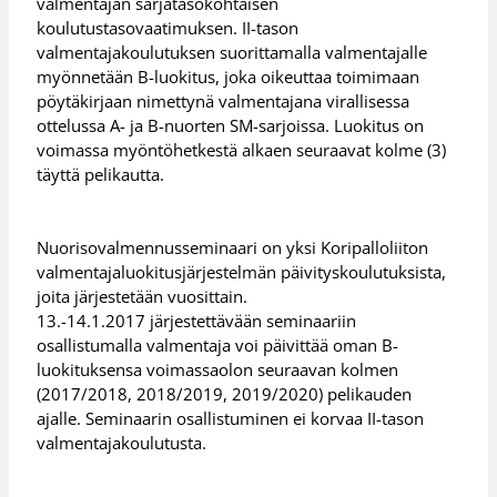
valmentajan sarjatasokohtaisen
koulutustasovaatimuksen. II-tason
valmentajakoulutuksen suorittamalla valmentajalle
myönnetään B-luokitus, joka oikeuttaa toimimaan
pöytäkirjaan nimettynä valmentajana virallisessa
ottelussa A- ja B-nuorten SM-sarjoissa. Luokitus on
voimassa myöntöhetkestä alkaen seuraavat kolme (3)
täyttä pelikautta.
Nuorisovalmennusseminaari on yksi Koripalloliiton
valmentajaluokitusjärjestelmän päivityskoulutuksista,
joita järjestetään vuosittain.
13.-14.1.2017 järjestettävään seminaariin
osallistumalla valmentaja voi päivittää oman B-
luokituksensa voimassaolon seuraavan kolmen
(2017/2018, 2018/2019, 2019/2020) pelikauden
ajalle. Seminaarin osallistuminen ei korvaa II-tason
valmentajakoulutusta.