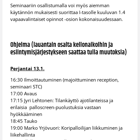
Seminaariin osallistumalla voi myös aiemman
käytännön mukaisesti suorittaa I-tasolle kuuluvan 1.4
vapaavalintaiset opinnot -osion kokonaisuudessaan.
Ohjelma (lauantain osalta kellonaikoihin ja
esiintymisjärjestykseen saattaa tulla muutoksia)
Perjantai 13.1.
16:30 Ilmoittautuminen (majoittuminen reception,
seminaari STC)
17:00 Avaus
17:15 Jyri Lehtonen: Tilankäyttö ajotilanteissa ja
erilaisia palloscreen-puolustuksia vastaan
hyökkääminen
18:45 Tauko
19:00 Marko Yrjövuori: Koripalloilijan liikkuminen ja
liikehallinta