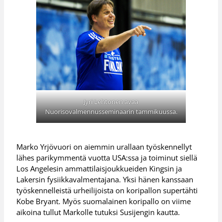
Jyri Lehtonen avaa
Nuorisovalmennusseminaarin tammikuussa.
Marko Yrjövuori on aiemmin urallaan työskennellyt
lähes parikymmentä vuotta USA:ssa ja toiminut siellä
Los Angelesin ammattilaisjoukkueiden Kingsin ja
Lakersin fysiikkavalmentajana. Yksi hänen kanssaan
työskennelleistä urheilijoista on koripallon supertähti
Kobe Bryant. Myös suomalainen koripallo on viime
aikoina tullut Markolle tutuksi Susijengin kautta.