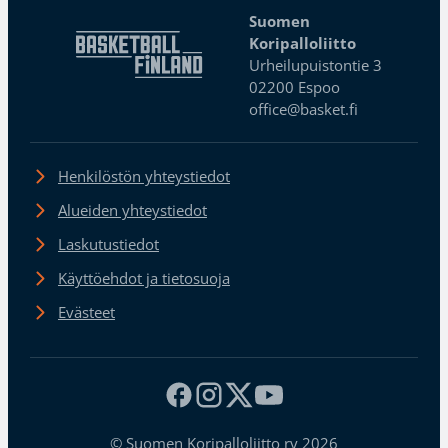
Suomen
Koripalloliitto
Urheilupuistontie 3
02200 Espoo
office@basket.fi
Henkilöstön yhteystiedot
Alueiden yhteystiedot
Laskutustiedot
Käyttöehdot ja tietosuoja
Evästeet
© Suomen Koripalloliitto ry 2026