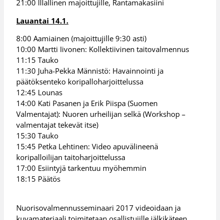
21:00 Illallinen majoittujille, Rantamakasiini
Lauantai 14.1.
8:00 Aamiainen (majoittujille 9:30 asti)
10:00 Martti Iivonen: Kollektiivinen taitovalmennus
11:15 Tauko
11:30 Juha-Pekka Männistö: Havainnointi ja
päätöksenteko koripalloharjoittelussa
12:45 Lounas
14:00 Kati Pasanen ja Erik Piispa (Suomen
Valmentajat): Nuoren urheilijan selkä (Workshop –
valmentajat tekevät itse)
15:30 Tauko
15:45 Petka Lehtinen: Video apuvälineenä
koripalloilijan taitoharjoittelussa
17:00 Esiintyjä tarkentuu myöhemmin
18:15 Päätös
Nuorisovalmennusseminaari 2017 videoidaan ja
kuvamateriaali toimitetaan osallistujille jälkikäteen.