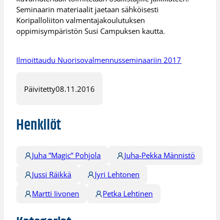
Seminaarin materiaalit jaetaan sähköisesti
Koripalloliiton valmentajakoulutuksen
oppimisympäristön Susi Campuksen kautta.
Ilmoittaudu Nuorisovalmennusseminaariin 201
7
Päivitetty
08.11.2016
Henkilöt
Juha ”Magic” Pohjola
Juha-Pekka Männistö
Jussi Räikkä
Jyri Lehtonen
Martti Iivonen
Petka Lehtinen