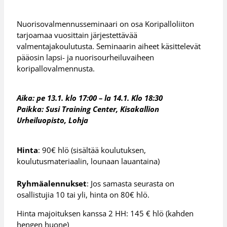
Nuorisovalmennusseminaari on osa Koripalloliiton
tarjoamaa vuosittain järjestettävää
valmentajakoulutusta. Seminaarin aiheet käsittelevät
pääosin lapsi- ja nuorisourheiluvaiheen
koripallovalmennusta.
Aika: pe 13.1. klo 17:00 – la 14.1. Klo 18:30
Paikka: Susi Training Center, Kisakallion
Urheiluopisto, Lohja
Hinta
: 90€ hlö (sisältää koulutuksen,
koulutusmateriaalin, lounaan lauantaina)
Ryhmäalennukset
: Jos samasta seurasta on
osallistujia 10 tai yli, hinta on 80€ hlö.
Hinta majoituksen kanssa 2 HH: 145 € hlö (kahden
hengen huone)