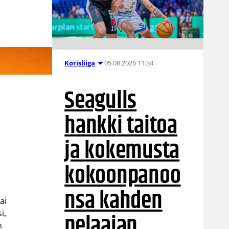
05.08.2026 11:34
Korisliiga
Seagulls
hankki taitoa
ja kokemusta
kokoonpanoo
nsa kahden
ai
i,
pelaajan
n