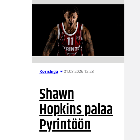
01.08.2026 12:23
Korisliiga
Shawn
Hopkins palaa
Pyrintöön