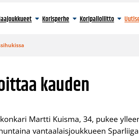
aajoukkueet
Korisperhe
Koripalloliitto
Uutis
ssihukissa
oittaa kauden
onkari Martti Kuisma, 34, pukee yllee
untaina vantaalaisjoukkueen Sparliiga