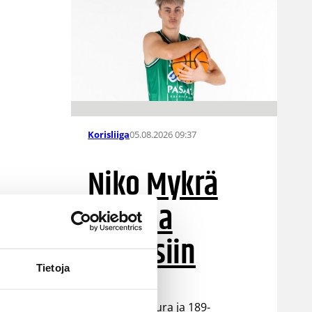
05.08.2026 09:37
Korisliiga
Niko Mykrä
Loimaa
Bisonsiin
Tietoja
Loimaalaisseura ja 189-