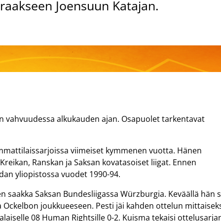
eraakseen Joensuun Katajan.
n vahvuudessa alkukauden ajan. Osapuolet tarkentavat
mattilaissarjoissa viimeiset kymmenen vuotta. Hänen
, Kreikan, Ranskan ja Saksan kovatasoiset liigat. Ennen
idan yliopistossa vuodet 1990-94.
n saakka Saksan Bundesliigassa Würzburgia. Keväällä hän s
 Ockelbon joukkueeseen. Pesti jäi kahden ottelun mittaiseks
laiselle 08 Human Rightsille 0-2. Kuisma tekaisi ottelusarja