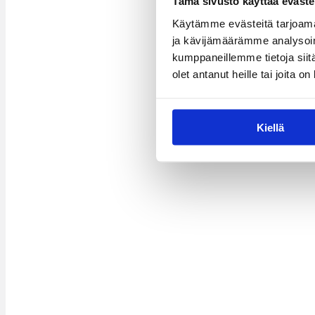
Tämä sivusto käyttää eväste
Käytämme evästeitä tarjoama
ja kävijämäärämme analysoim
kumppaneillemme tietoja siitä
olet antanut heille tai joita o
Kiellä