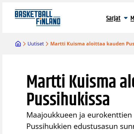
Siirry
sisältöön
Sarjat
M
Uutiset
Martti Kuisma aloittaa kauden Pu
Martti Kuisma al
Pussihukissa
Maajoukkueen ja eurokenttien k
Pussihukkien edustusasun sunn