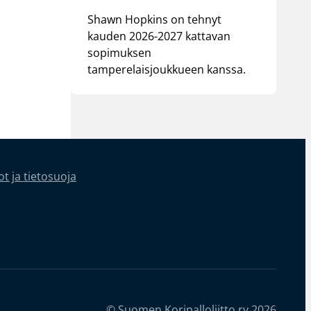
Shawn Hopkins on tehnyt
kauden 2026-2027 kattavan
sopimuksen
tamperelaisjoukkueen kanssa.
t ja tietosuoja
© Suomen Koripalloliitto ry 2026