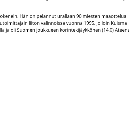
okenein. Hän on pelannut urallaan 90 miesten maaottelua.
lutoimittajain liiton valinnoissa vuonna 1995, jolloin Kuisma
lla ja oli Suomen joukkueen korintekijäykkönen (14,0) Ateen