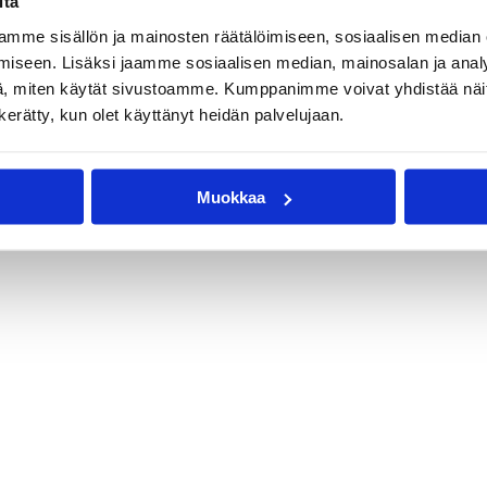
itä
mme sisällön ja mainosten räätälöimiseen, sosiaalisen median
iseen. Lisäksi jaamme sosiaalisen median, mainosalan ja analy
, miten käytät sivustoamme. Kumppanimme voivat yhdistää näitä t
n kerätty, kun olet käyttänyt heidän palvelujaan.
Muokkaa