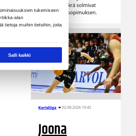
senttinen Mykrä solmivat
 ominaisuuksien tukemiseen
yksivuotisen sopimuksen.
tiikka-alan
ietoja muihin tietoihin, joita
Salli kaikki
02.08.2026 10:42
Korisliiga
Joona