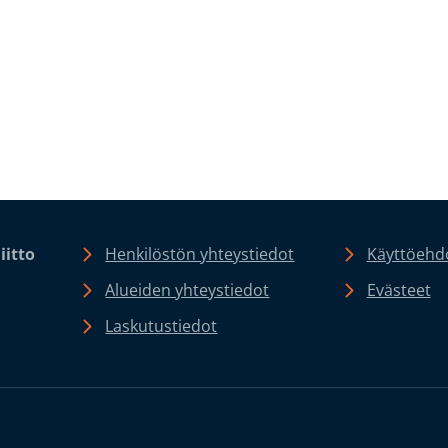
iitto
Henkilöstön yhteystiedot
Käyttöehdo
Alueiden yhteystiedot
Evästeet
Laskutustiedot