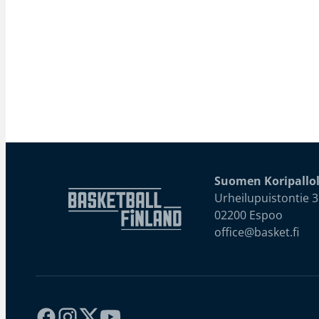
Suomen Koripallol
Urheilupuistontie 3
02200 Espoo
office@basket.fi