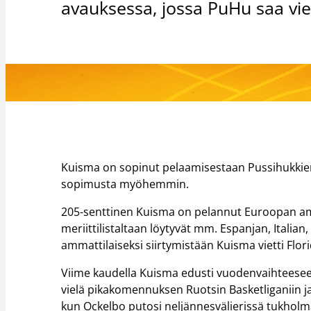
avauksessa, jossa PuHu saa vi
Kuisma on sopinut pelaamisestaan Pussihukkie
sopimusta myöhemmin.
205-senttinen Kuisma on pelannut Euroopan am
meriittilistaltaan löytyvät mm. Espanjan, Italian
ammattilaiseksi siirtymistään Kuisma vietti Flor
Viime kaudella Kuisma edusti vuodenvaihteesee
vielä pikakomennuksen Ruotsin Basketliganiin ja
kun Ockelbo putosi neljännesvälierissä tukholma