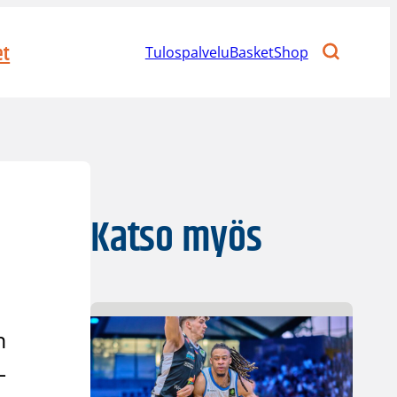
et
Tulospalvelu
BasketShop
Katso myös
n
-