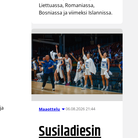
Liettuassa, Romaniassa,
Bosniassa ja viimeksi Islannissa.
ja
06.08.2026 21:44
Maaottelu
Susiladiesin