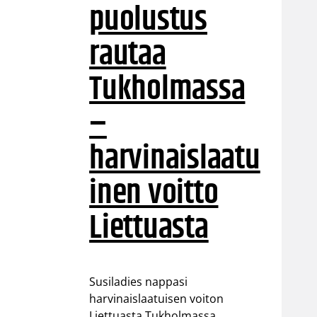
puolustus
rautaa
Tukholmassa
–
harvinaislaatu
inen voitto
Liettuasta
Susiladies nappasi
harvinaislaatuisen voiton
Liettuasta Tukholmassa