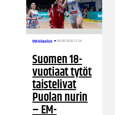
06.08.2026 21:24
EM-kilpailut
Suomen 18-
vuotiaat tytöt
taistelivat
Puolan nurin
– EM-