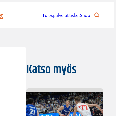
et
Tulospalvelu
BasketShop
Katso myös