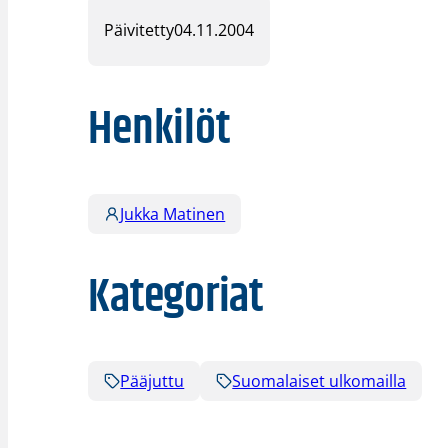
Päivitetty
04.11.2004
Henkilöt
Jukka Matinen
Kategoriat
Pääjuttu
Suomalaiset ulkomailla