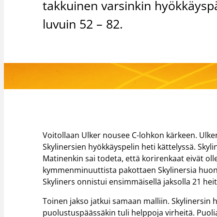
takkuinen varsinkin hyökkäyspä
luvuin 52 – 82.
Voitollaan Ulker nousee C-lohkon kärkeen. Ulker
Skylinersien hyökkäyspelin heti kättelyssä. Skyli
Matinenkin sai todeta, että korirenkaat eivät oll
kymmenminuuttista pakottaen Skylinersia huonoi
Skyliners onnistui ensimmäisellä jaksolla 21 heit
Toinen jakso jatkui samaan malliin. Skylinersin
puolustuspäässäkin tuli helppoja virheitä. Puoli