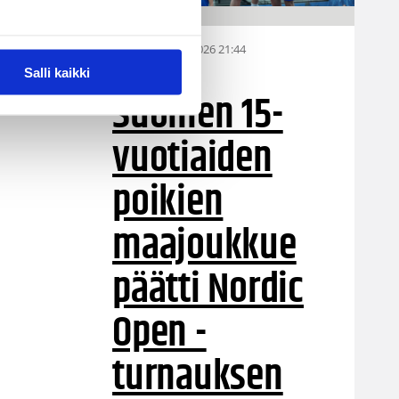
06.08.2026 21:44
MU15
Salli kaikki
Suomen 15-
vuotiaiden
poikien
maajoukkue
päätti Nordic
Open -
turnauksen