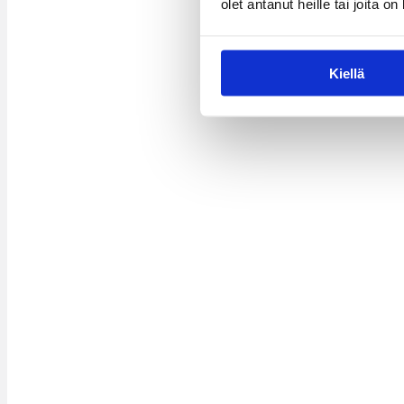
olet antanut heille tai joita o
Kiellä