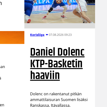
n
07.08.2026 09:23
Korisliiga
Daniel Dolenc
KTP-Basketin
aan
haaviin
ä
Dolenc on rakentanut pitkän
ammattilaisuran Suomen lisäksi
ten
Ranskassa, Itävallassa,