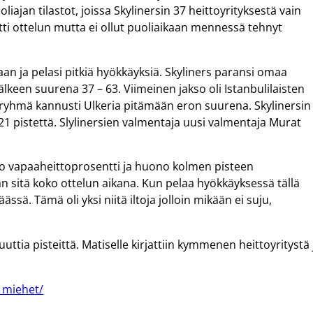
jan tilastot, joissa Skylinersin 37 heittoyrityksestä vain
tti ottelun mutta ei ollut puoliaikaan mennessä tehnyt
toaan ja pelasi pitkiä hyökkäyksiä. Skyliners paransi omaa
älkeen suurena 37 – 63. Viimeinen jakso oli Istanbulilaisten
niryhmä kannusti Ulkeria pitämään eron suurena. Skylinersin
i 21 pistettä. Slylinersien valmentaja uusi valmentaja Murat
ono vapaaheittoprosentti ja huono kolmen pisteen
 sitä koko ottelun aikana. Kun pelaa hyökkäyksessä tällä
ä. Tämä oli yksi niitä iltoja jolloin mikään ei suju,
uuttia pisteittä. Matiselle kirjattiin kymmenen heittoyritystä 
t_miehet/