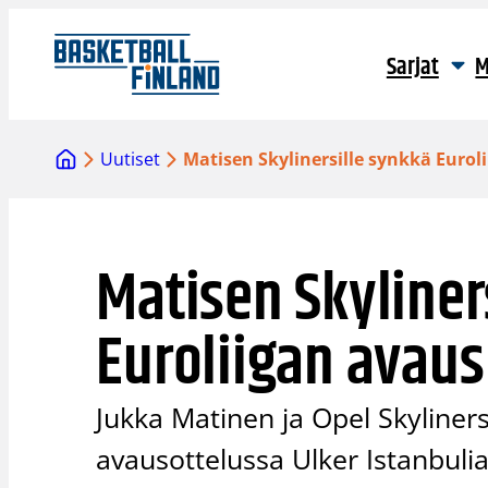
Siirry
sisältöön
Sarjat
M
Uutiset
Matisen Skylinersille synkkä Eurol
Matisen Skyliner
Euroliigan avaus
Jukka Matinen ja Opel Skyliner
avausottelussa Ulker Istanbulia 