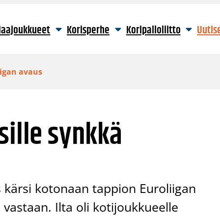
aajoukkueet
Korisperhe
Koripalloliitto
Uutis
iigan avaus
sille synkkä
s kärsi kotonaan tappion Euroliigan
vastaan. Ilta oli kotijoukkueelle