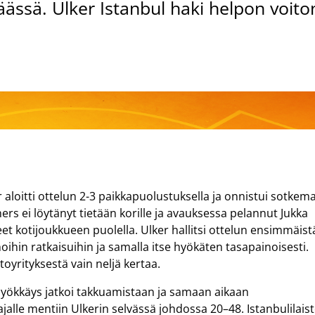
ässä. Ulker Istanbul haki helpon voito
 aloitti ottelun 2-3 paikkapuolustuksella ja onnistui sotkem
ners ei löytänyt tietään korille ja avauksessa pelannut Jukka
eet kotijoukkueen puolella. Ulker hallitsi ottelun ensimmäist
hin ratkaisuihin ja samalla itse hyökäten tasapainoisesti.
toyrityksestä vain neljä kertaa.
 hyökkäys jatkoi takkuamistaan ja samaan aikaan
ajalle mentiin Ulkerin selvässä johdossa 20–48. Istanbulilais