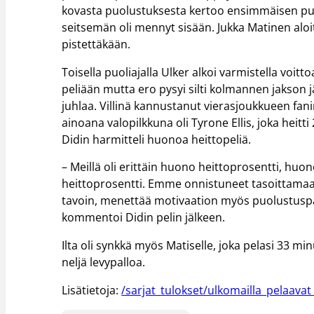
kovasta puolustuksesta kertoo ensimmäisen puolia
seitsemän oli mennyt sisään. Jukka Matinen aloi
pistettäkään.
Toisella puoliajalla Ulker alkoi varmistella voit
peliään mutta ero pysyi silti kolmannen jakson j
juhlaa. Villinä kannustanut vierasjoukkueen fa
ainoana valopilkkuna oli Tyrone Ellis, joka heitt
Didin harmitteli huonoa heittopeliä.
– Meillä oli erittäin huono heittoprosentti, hu
heittoprosentti. Emme onnistuneet tasoittamaan
tavoin, menettää motivaation myös puolustuspääss
kommentoi Didin pelin jälkeen.
Ilta oli synkkä myös Matiselle, joka pelasi 33 min
neljä levypalloa.
Lisätietoja:
/sarjat_tulokset/ulkomailla_pelaava