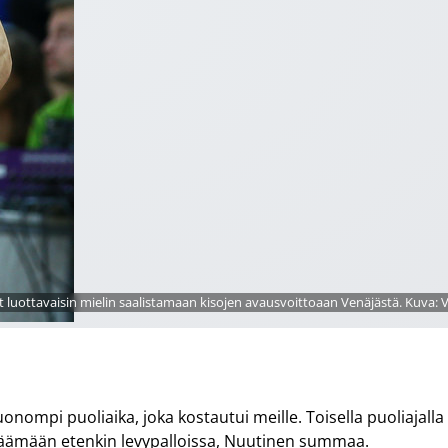
t luottavaisin mielin saalistamaan kisojen avausvoittoaan Venäjästä. Kuva: V
uonompi puoliaika, joka kostautui meille. Toisella puoliajalla
jäämään etenkin levypalloissa, Nuutinen summaa.