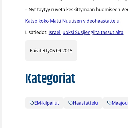
– Nyt täytyy ruveta keskittymään huomiseen 
Katso koko Matti Nuutisen videohaastattelu
Lisätiedot:
Israel juoksi Susijengiltä tassut alta
Päivitetty
06.09.2015
Kategoriat
EM-kilpailut
Haastattelu
Maajou