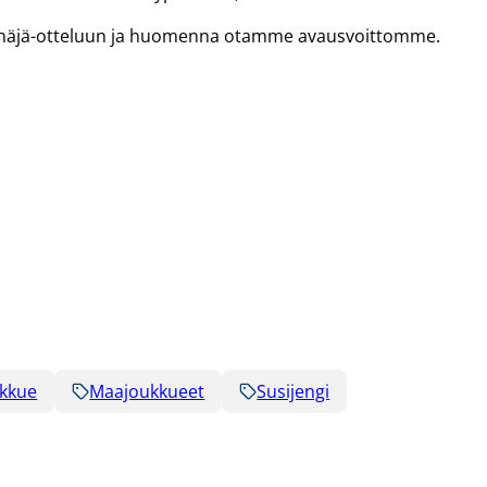
Venäjä-otteluun ja huomenna otamme avausvoittomme.
kkue
Maajoukkueet
Susijengi