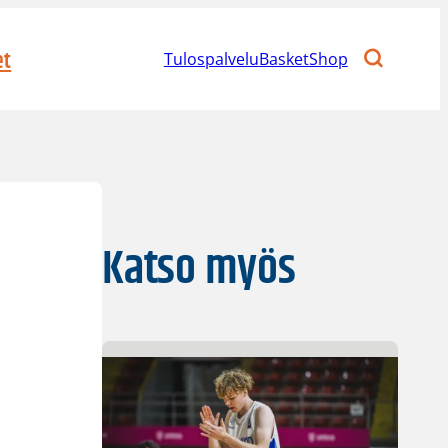
et
Tulospalvelu
BasketShop
Katso myös