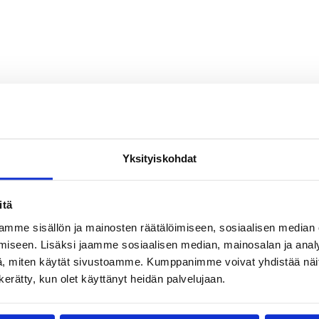
Yksityiskohdat
itä
mme sisällön ja mainosten räätälöimiseen, sosiaalisen median
iseen. Lisäksi jaamme sosiaalisen median, mainosalan ja analy
, miten käytät sivustoamme. Kumppanimme voivat yhdistää näitä t
n kerätty, kun olet käyttänyt heidän palvelujaan.