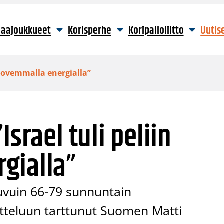
aajoukkueet
Korisperhe
Koripalloliitto
Uutis
 kovemmalla energialla”
Israel tuli peliin
gialla”
luvuin 66-79 sunnuntain
atteluun tarttunut Suomen Matti