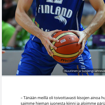
Nuutinen ja Susijengi lähtevä
– Tänään meillä oli toivottavasti kisojen ainoa h
saimme hieman juonesta kiinni ja aloimme pär