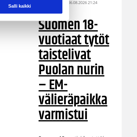
06.08.2026 21:24
EM-kilpailut
Salli kaikki
Suomen 18-
vuotiaat tytöt
taistelivat
Puolan nurin
– EM-
välieräpaikka
varmistui