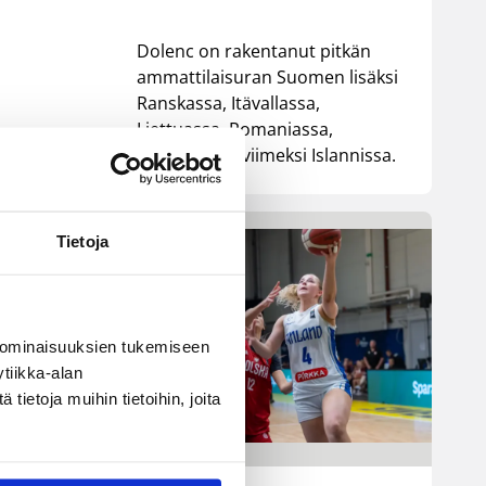
Dolenc on rakentanut pitkän
ammattilaisuran Suomen lisäksi
Ranskassa, Itävallassa,
Liettuassa, Romaniassa,
Bosniassa ja viimeksi Islannissa.
Tietoja
 ominaisuuksien tukemiseen
tiikka-alan
ietoja muihin tietoihin, joita