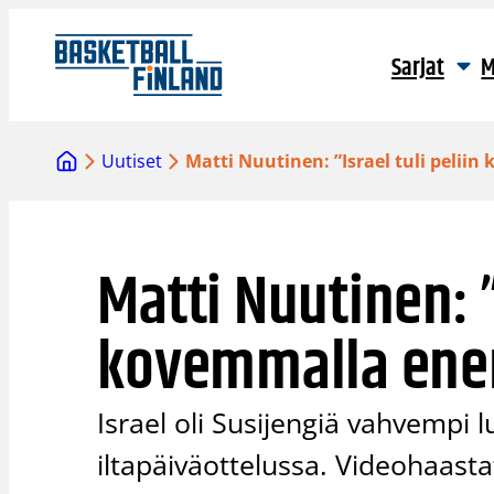
Siirry
sisältöön
Sarjat
M
Uutiset
Matti Nuutinen: ”Israel tuli peliin
Matti Nuutinen: ”
kovemmalla ener
Israel oli Susijengiä vahvempi 
iltapäiväottelussa. Videohaast