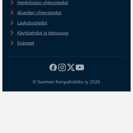
Henkilöstön yhteystiedot
Alueiden yhteystiedot
Laskutustiedot
Käyttöehdot ja tietosuoja
Evästeet
© Suomen Koripalloliitto ry 2026