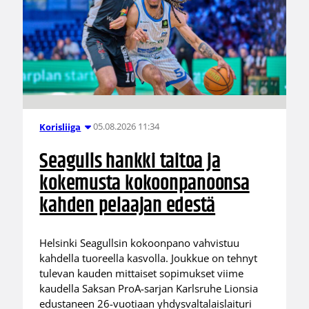
05.08.2026 11:34
Korisliiga
Seagulls hankki taitoa ja
kokemusta kokoonpanoonsa
kahden pelaajan edestä
Helsinki Seagullsin kokoonpano vahvistuu
kahdella tuoreella kasvolla. Joukkue on tehnyt
tulevan kauden mittaiset sopimukset viime
kaudella Saksan ProA-sarjan Karlsruhe Lionsia
edustaneen 26-vuotiaan yhdysvaltalaislaituri