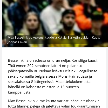
Max Besselink pukee ensi kaudella Kataja-Basketin paidan. Kuva:
Joonas Caven
Besselinkillä on edessä on uran neljäs Korisliiga-kausi.
Tätä ennen 202-senttinen laituri on pelannut
pääsarjatasolla BC Nokian lisäksi Helsinki Seagullsissa
sekä ulkomailla belgialaisessa Mons-Hainautissa ja
saksalaisessa Göttingenissä. Maaottelukokemusta
hänellä on kahdesta miesten ja 13 nuorten
kamppailusta.
Max Besselinkin viime kautta varjosti hänelle turhankin
tuttu tilanne: pelejä oli jätettävä väliin loukkaantumisen