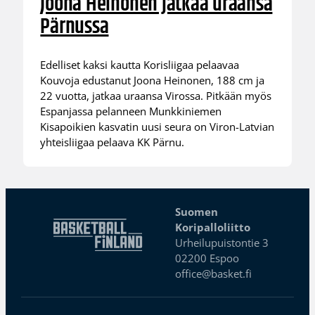
Joona Heinonen jatkaa uraansa
Pärnussa
Edelliset kaksi kautta Korisliigaa pelaavaa
Kouvoja edustanut Joona Heinonen, 188 cm ja
22 vuotta, jatkaa uraansa Virossa. Pitkään myös
Espanjassa pelanneen Munkkiniemen
Kisapoikien kasvatin uusi seura on Viron-Latvian
yhteisliigaa pelaava KK Pärnu.
Suomen
Koripalloliitto
Urheilupuistontie 3
02200 Espoo
office@basket.fi