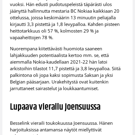
vuoksi. Hän edusti pudotuspeleistä täpärästi ulos
jäänyttä hallinnutta mestaria BC Nokiaa kaikkiaan 20
ottelussa, joissa keskimäärin 13 minuutin peliajalla
kirjautti 3,3 pistettä ja 1,8 levypalloa. Kahden pisteen
heittotarkkuus oli 57 %, kolmosten 29 % ja
vapaaheittojen 78 %.
Nuorempana kiitettävästi huomiota saaneen
lahjakkuuden potentiaalista kertoo mm. se, että
aiemmalla Nokia-kaudellaan 2021-22 hän latoi
arkistoihin tilastot 11,7 pistettä ja 3,8 levypalloa. Siitä
palkintona oli jopa kaksi sopimusta Saksan ja yksi
Belgian pääsarjaan. Urakehitystä ovat kuitenkin
jarruttaneet sairastelut ja loukkaantumiset.
Lupaava vierailu Joensuussa
Besselink vieraili toukokuussa Joensuussa. Hänen
harjoituksissa antamansa näytöt miellyttivät