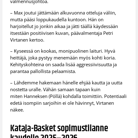
valmennusjohtoa.
– Max joutui jättämään alkuvuonna otteluja väliin,
mutta pääsi loppukaudella kuntoon. Hän on
harjoitellut jo jonkin aikaa ja jätti täällä käydessään
itsestään positiivisen kuvan, päävalmentaja Petri
Virtanen kertoo.
– Kyseessä on kookas, monipuolinen laituri. Hyvä
heittäjä, joka pystyy menemään myös kohti koria.
Kehityskohteina on saada lisää aggressiivisuutta ja
parantaa pallollista pelaamista.
– Lähdemme hakemaan hänelle ehjää kautta ja uutta
nostetta uralle. Vähän samaan tapaan kuin
miten Hanneksen (Pöllä) kohdalla toimittiin. Potentiaali
edetä isompiin sarjoihin ei ole hävinnyt, Virtanen
näkee.
Kataja-Basket sopimustilanne