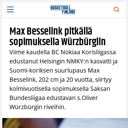
Siirry
sisältöön
Max Besselink pitkällä
sopimuksella Würzbürgiin
Viime kaudella BC Nokiaa Korisliigassa
edustanut Helsingin NMKY:n kasvatti ja
Suomi-koriksen suurlupaus Max
Besselink, 202 cm ja 20 vuotta, siirtyy
kolmivuotisella sopimuksella Saksan
Bundesliigaa edustavan s.Oliver
Würzbürgin riveihin.