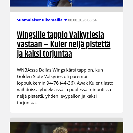
08.08.2026 08:54
Suomalaiset ulkomailla
Wingsille tappio Valkyriesia
vastaan – Kuier neljä pistettä
ja kaksi torjuntaa
WNBA:ssa Dallas Wings kärsi tappion, kun
Golden State Valkyries oli parempi
loppulukemin 94-76 (44-36). Awak Kuier tilastoi
vaihdoissa yhdeksässä ja puolessa minuutissa
neljä pistettä, yhden levypallon ja kaksi
torjuntaa.