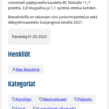
viimeisteli päättyneellä kaudella BC Nokialle 11,7
pistettä, 3,8 levypalloa ja 1,1 syöttöä ottelua kohden.
Besselinkillä on takanaan viisi juniorimaaottelua sekä
debyyttimaaottelu Susijengissä kesältä 2021.
Päivitetty
31.05.2022
Henkilöt
Max Besselink
Kategoriat
Korisliiga
Maajoukkueet
Pääjuttu
Sarjat
Suomalaiset ulkomailla