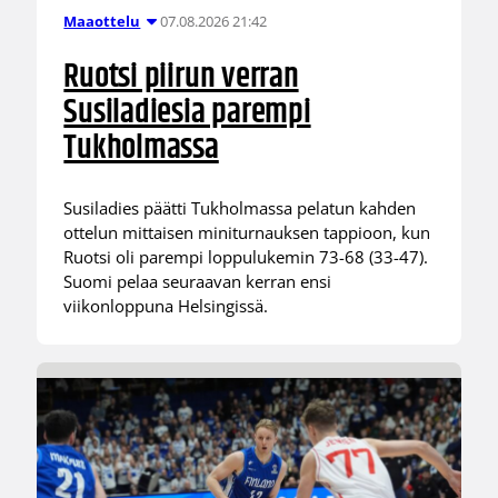
07.08.2026 21:42
Maaottelu
Ruotsi piirun verran
Susiladiesia parempi
Tukholmassa
Susiladies päätti Tukholmassa pelatun kahden
ottelun mittaisen miniturnauksen tappioon, kun
Ruotsi oli parempi loppulukemin 73-68 (33-47).
Suomi pelaa seuraavan kerran ensi
viikonloppuna Helsingissä.