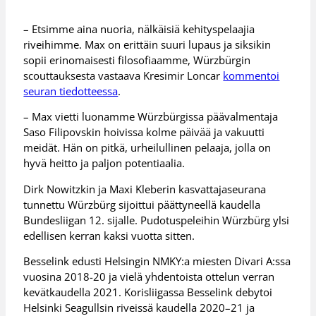
– Etsimme aina nuoria, nälkäisiä kehityspelaajia
riveihimme. Max on erittäin suuri lupaus ja siksikin
sopii erinomaisesti filosofiaamme, Würzbürgin
scouttauksesta vastaava Kresimir Loncar
kommentoi
seuran tiedotteessa
.
– Max vietti luonamme Würzbürgissa päävalmentaja
Saso Filipovskin hoivissa kolme päivää ja vakuutti
meidät. Hän on pitkä, urheilullinen pelaaja, jolla on
hyvä heitto ja paljon potentiaalia.
Dirk Nowitzkin ja Maxi Kleberin kasvattajaseurana
tunnettu Würzbürg sijoittui päättyneellä kaudella
Bundesliigan 12. sijalle. Pudotuspeleihin Würzbürg ylsi
edellisen kerran kaksi vuotta sitten.
Besselink edusti Helsingin NMKY:a miesten Divari A:ssa
vuosina 2018-20 ja vielä yhdentoista ottelun verran
kevätkaudella 2021. Korisliigassa Besselink debytoi
Helsinki Seagullsin riveissä kaudella 2020–21 ja