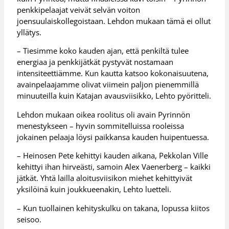
penkkipelaajat veivät selvän voiton
joensuulaiskollegoistaan. Lehdon mukaan tämä ei ollut
yllätys.
– Tiesimme koko kauden ajan, että penkiltä tulee
energiaa ja penkkijätkät pystyvät nostamaan
intensiteettiämme. Kun kautta katsoo kokonaisuutena,
avainpelaajamme olivat viimein paljon pienemmillä
minuuteilla kuin Katajan avausviisikko, Lehto pyöritteli.
Lehdon mukaan oikea roolitus oli avain Pyrinnön
menestykseen – hyvin sommitelluissa rooleissa
jokainen pelaaja löysi paikkansa kauden huipentuessa.
– Heinosen Pete kehittyi kauden aikana, Pekkolan Ville
kehittyi ihan hirveästi, samoin Alex Vaenerberg – kaikki
jätkät. Yhtä lailla aloitusviisikon miehet kehittyivät
yksilöinä kuin joukkueenakin, Lehto luetteli.
– Kun tuollainen kehityskulku on takana, lopussa kiitos
seisoo.