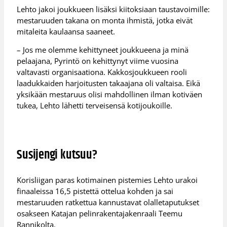
Lehto jakoi joukkueen lisäksi kiitoksiaan taustavoimille:
mestaruuden takana on monta ihmistä, jotka eivät
mitaleita kaulaansa saaneet.
– Jos me olemme kehittyneet joukkueena ja minä
pelaajana, Pyrintö on kehittynyt viime vuosina
valtavasti organisaationa. Kakkosjoukkueen rooli
laadukkaiden harjoitusten takaajana oli valtaisa. Eikä
yksikään mestaruus olisi mahdollinen ilman kotiväen
tukea, Lehto lähetti terveisensä kotijoukoille.
Susijengi kutsuu?
Korisliigan paras kotimainen pistemies Lehto urakoi
finaaleissa 16,5 pistettä ottelua kohden ja sai
mestaruuden ratkettua kannustavat olalletaputukset
osakseen Katajan pelinrakentajakenraali Teemu
Rannikolta.