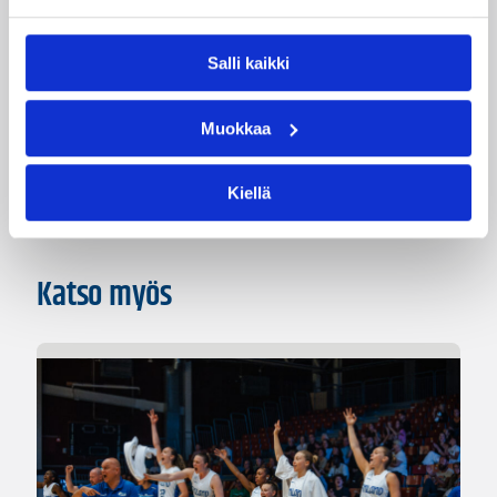
Päivitetty
18.05.2014
Salli kaikki
Kategoriat
Muokkaa
Haastattelu
Pääjuttu
Kiellä
Katso myös