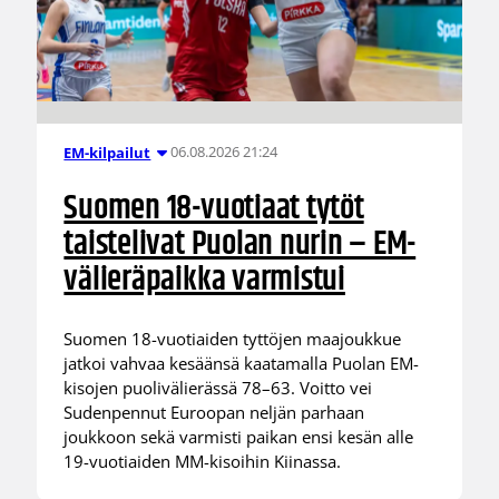
06.08.2026 21:24
EM-kilpailut
Suomen 18-vuotiaat tytöt
taistelivat Puolan nurin – EM-
välieräpaikka varmistui
Suomen 18-vuotiaiden tyttöjen maajoukkue
jatkoi vahvaa kesäänsä kaatamalla Puolan EM-
kisojen puolivälierässä 78–63. Voitto vei
Sudenpennut Euroopan neljän parhaan
joukkoon sekä varmisti paikan ensi kesän alle
19-vuotiaiden MM-kisoihin Kiinassa.