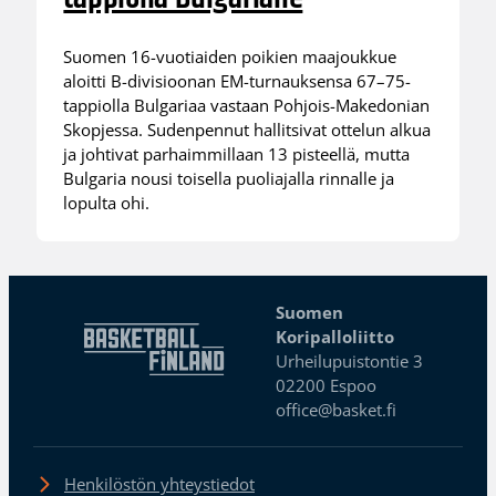
Suomen 16-vuotiaiden poikien maajoukkue
aloitti B-divisioonan EM-turnauksensa 67–75-
tappiolla Bulgariaa vastaan Pohjois-Makedonian
Skopjessa. Sudenpennut hallitsivat ottelun alkua
ja johtivat parhaimmillaan 13 pisteellä, mutta
Bulgaria nousi toisella puoliajalla rinnalle ja
lopulta ohi.
Suomen
Koripalloliitto
Urheilupuistontie 3
02200 Espoo
office@basket.fi
Henkilöstön yhteystiedot