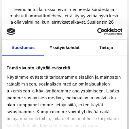
– Teemu antoi kiitoksia hyvin menneestä kaudesta ja
muistutti ammattimiehenä, että täytyy vetää hyvä kesä
ja olla valmiina, kun leiritykset alkavat, Susijengin 26
pelaajan kokoonpanoon nimetty Lehto paljasti
Rannikon sanoneen loppuvihellyksen jälkeen.
Lehdon pääsarjauran paras kausi päättyi näin Suomen
Suostumus
Yksityiskohdat
Tietoja
mestaruuteen ja varmaa on, että 30-vuotias
manselainen moottoriturpa ihastuttaa – ja vihastuttaa
– kannattajia myös tulevina vuosina.
Tämä sivusto käyttää evästeitä
– Kyllähän tämä on ollut ihan unohtumaton kausi.
Käytämme evästeitä tarjoamamme sisällön ja mainosten
Pelasin parasta koristani ikinä ja Suomen mestaruuden
räätälöimiseen, sosiaalisen median ominaisuuksien
muistaa varmasti ikuisesti, Lehto hehkuu.
tukemiseen ja kävijämäärämme analysoimiseen. Lisäksi
– Nyt on kuitenkin tankki aika tyhjä ja vähän aikaa
jaamme sosiaalisen median, mainosalan ja analytiikka-
pitää latailla akkuja.
alan kumppaneillemme tietoja siitä, miten käytät
sivustoamme. Kumppanimme voivat yhdistää näitä
Lisätietoja:
Antero Lehto
tietoja muihin tietoihin, joita olet antanut heille tai joita on
kerätty, kun olet käyttänyt heidän palvelujaan.