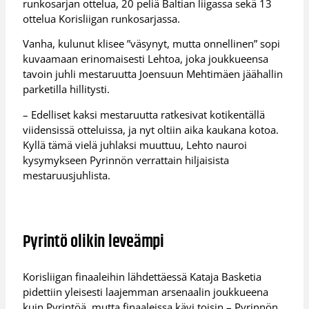
runkosarjan ottelua, 20 peliä Baltian liigassa sekä 13
ottelua Korisliigan runkosarjassa.
Vanha, kulunut klisee ”väsynyt, mutta onnellinen” sopi
kuvaamaan erinomaisesti Lehtoa, joka joukkueensa
tavoin juhli mestaruutta Joensuun Mehtimäen jäähallin
parketilla hillitysti.
– Edelliset kaksi mestaruutta ratkesivat kotikentällä
viidensissä otteluissa, ja nyt oltiin aika kaukana kotoa.
Kyllä tämä vielä juhlaksi muuttuu, Lehto nauroi
kysymykseen Pyrinnön verrattain hiljaisista
mestaruusjuhlista.
Pyrintö olikin leveämpi
Korisliigan finaaleihin lähdettäessä Kataja Basketia
pidettiin yleisesti laajemman arsenaalin joukkueena
kuin Pyrintöä, mutta finaaleissa kävi toisin – Pyrinnön