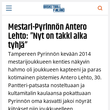
Siirry
sisältöön
Mestari-Pyrinnön Antero
Lehto: ”Nyt on takki aika
tyhjä”
Tampereen Pyrinnön kevään 2014
mestarijoukkueen kenties näkyvin
hahmo oli joukkueen kapteeni ja paras
kotimainen pistemies Antero Lehto, 30.
Pantteri-patsasta nosteltuaan ja
kultamitalin kaulaansa pokattuaan
Pyrinnön oma kasvatti jakoi nöyrät
kiitokset niin joukkueelleen,