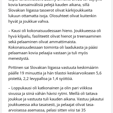
kovia kansainvälisiä pelejä kauden aikana, sillä
Slovakian liigassa tasoerot olivat kärkijoukkueita
lukuun ottamatta isoja. Olosuhteet olivat kuitenkin
hyvät ja joukkue vahva.
– Kausi oli kokonaisuudessaan hieno. Joukkueessa oli
hyvä kilpailu, fasiliteetit olivat hienot ja treenaaminen
sekä pelaaminen olivat ammattimaista.
Kokonaisuudessaan toiminta oli laadukasta ja pääsi
pelaamaan kovia pelaajia vastaan ja tuli myös
menestystä.
Pirttinen sai Slovakian liigassa vastuuta keskimäärin
päälle 19 minuuttia ja hän tilastoi keskiarvoikseen 5,6
pistettä, 2,2 levypalloa ja 1,4 syöttöä.
– Loppukausi oli katkonainen ja olin pari viikkoa
sivussa ja siinä vähän hävisi rytmi. Meillä oli taitava
joukkue ja vastuuta tuli kauden aikana. Vastuu jakautui
joukkueessa aika tasaisesti, ja pelaajat olivat tasa-
arvoisessa asemassa, pelasi sitten viisi tai 35