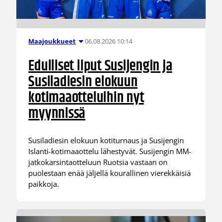
06.08.2026 10:14
Maajoukkueet
Edulliset liput Susijengin ja
Susiladiesin elokuun
kotimaaotteluihin nyt
myynnissä
Susiladiesin elokuun kotiturnaus ja Susijengin
Islanti-kotimaaottelu lähestyvät. Susijengin MM-
jatkokarsintaotteluun Ruotsia vastaan on
puolestaan enää jäljellä kourallinen vierekkäisiä
paikkoja.