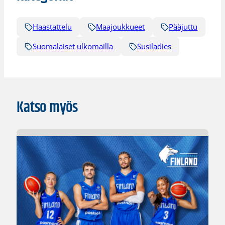
Haastattelu
Maajoukkueet
Pääjuttu
Suomalaiset ulkomailla
Susiladies
Katso myös