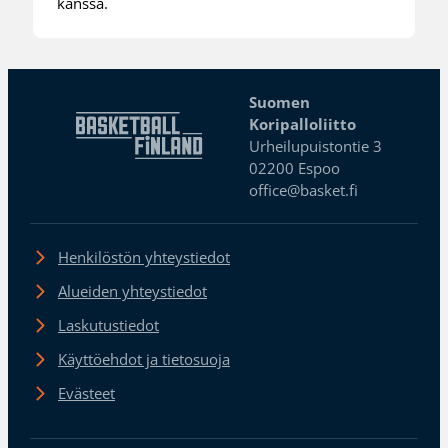
kanssa.
Suomen
Koripalloliitto
Urheilupuistontie 3
02200 Espoo
office@basket.fi
Henkilöstön yhteystiedot
Alueiden yhteystiedot
Laskutustiedot
Käyttöehdot ja tietosuoja
Evästeet