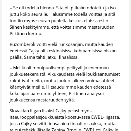
– Se oli todella hienoa. Sitä oli pitkään odotettu ja iso
juttu koko seuralle. Halusimme todella voittaa ja sitä
tuotiin myös seuran puolelta keskusteluissa esiin.
Siihen keskityimme, että voittaisimme mestaruuden,
Pirttinen kertoo.
Ruzomberok voitti vielä runkosarjan, mutta kauden
edetessä Cajky oli keskinäisissä kohtaamisissa niskan
päällä. Sama tahti jatkui finaalissa.
– Meillä oli monipuolisempi pelityyli ja enemmän
joukkuetekemistä. Alkukaudesta vielä loukkaantumiset
rokottivat meitä, mutta joulun jälkeen voimasuhteet
kääntyivät meille. Hitsauduimme kauden edetessä
koko ajan paremmin yhteen, Pirttinen analysoi
joukkueensa mestaruuden syitä.
Slovakian liigan lisäksi Cajky pelasi myös
itäeurooppalaisjoukkueista koostuvassa EWBL-liigassa,
jossa Cajky selvitti tiensä aina finaaliin saakka, mutta
taipui tshekkiläiselle Zabiny Brnolle. EWBL toi Cajkylle