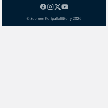
© Suomen Koripalloliitto ry 2026