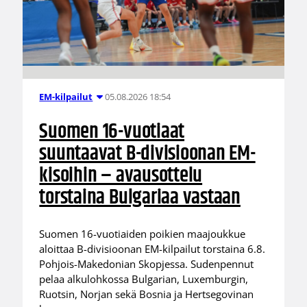
05.08.2026 18:54
EM-kilpailut
Suomen 16-vuotiaat
suuntaavat B-divisioonan EM-
kisoihin – avausottelu
torstaina Bulgariaa vastaan
Suomen 16-vuotiaiden poikien maajoukkue
aloittaa B-divisioonan EM-kilpailut torstaina 6.8.
Pohjois-Makedonian Skopjessa. Sudenpennut
pelaa alkulohkossa Bulgarian, Luxemburgin,
Ruotsin, Norjan sekä Bosnia ja Hertsegovinan