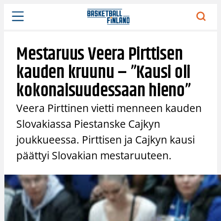
Siirry
sisältöön
Mestaruus Veera Pirttisen
kauden kruunu – ”Kausi oli
kokonaisuudessaan hieno”
Veera Pirttinen vietti menneen kauden
Slovakiassa Piestanske Cajkyn
joukkueessa. Pirttisen ja Cajkyn kausi
päättyi Slovakian mestaruuteen.