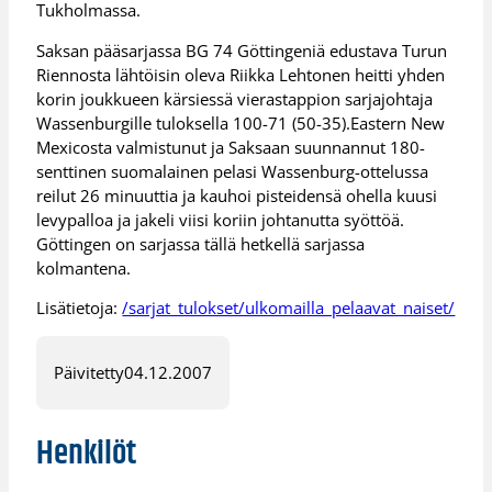
Tukholmassa.
Saksan pääsarjassa BG 74 Göttingeniä edustava Turun
Riennosta lähtöisin oleva Riikka Lehtonen heitti yhden
korin joukkueen kärsiessä vierastappion sarjajohtaja
Wassenburgille tuloksella 100-71 (50-35).Eastern New
Mexicosta valmistunut ja Saksaan suunnannut 180-
senttinen suomalainen pelasi Wassenburg-ottelussa
reilut 26 minuuttia ja kauhoi pisteidensä ohella kuusi
levypalloa ja jakeli viisi koriin johtanutta syöttöä.
Göttingen on sarjassa tällä hetkellä sarjassa
kolmantena.
Lisätietoja:
/sarjat_tulokset/ulkomailla_pelaavat_naiset/
Päivitetty
04.12.2007
Henkilöt