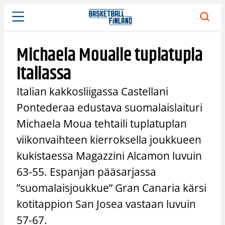
Siirry
sisältöön
Michaela Moualle tuplatupla
Italiassa
Italian kakkosliigassa Castellani
Pontederaa edustava suomalaislaituri
Michaela Moua tehtaili tuplatuplan
viikonvaihteen kierroksella joukkueen
kukistaessa Magazzini Alcamon luvuin
63-55. Espanjan pääsarjassa
”suomalaisjoukkue” Gran Canaria kärsi
kotitappion San Josea vastaan luvuin
57-67.