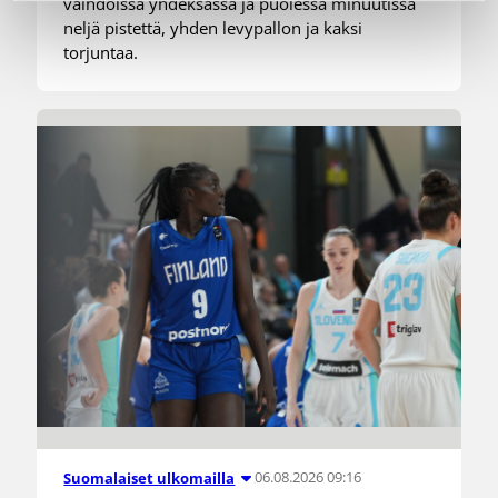
vaihdoissa yhdeksässä ja puolessa minuutissa
neljä pistettä, yhden levypallon ja kaksi
torjuntaa.
06.08.2026 09:16
Suomalaiset ulkomailla