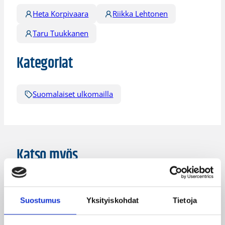
Heta Korpivaara
Riikka Lehtonen
Taru Tuukkanen
Kategoriat
Suomalaiset ulkomailla
Katso myös
Suostumus
Yksityiskohdat
Tietoja