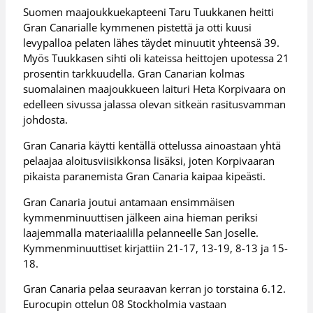
Suomen maajoukkuekapteeni Taru Tuukkanen heitti
Gran Canarialle kymmenen pistettä ja otti kuusi
levypalloa pelaten lähes täydet minuutit yhteensä 39.
Myös Tuukkasen sihti oli kateissa heittojen upotessa 21
prosentin tarkkuudella. Gran Canarian kolmas
suomalainen maajoukkueen laituri Heta Korpivaara on
edelleen sivussa jalassa olevan sitkeän rasitusvamman
johdosta.
Gran Canaria käytti kentällä ottelussa ainoastaan yhtä
pelaajaa aloitusviisikkonsa lisäksi, joten Korpivaaran
pikaista paranemista Gran Canaria kaipaa kipeästi.
Gran Canaria joutui antamaan ensimmäisen
kymmenminuuttisen jälkeen aina hieman periksi
laajemmalla materiaalilla pelanneelle San Joselle.
Kymmenminuuttiset kirjattiin 21-17, 13-19, 8-13 ja 15-
18.
Gran Canaria pelaa seuraavan kerran jo torstaina 6.12.
Eurocupin ottelun 08 Stockholmia vastaan