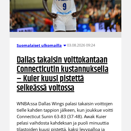
03.08.2026 09:24
Suomalaiset ulkomailla
Dallas takaisin voittokantaan
Connecticutin kustannuksella
– Kuier kuusi pistettä
selkeässä voitossa
WNBA:ssa Dallas Wings palasi takaisin voittojen
tielle kahden tappion jälkeen, kun joukkue voitti
Connecticut Sunin 63-83 (37-48). Awak Kuier
pelasi vaihdosta kahdeksan ja puoli minuuttia
tilastoiden kuusi pistettä, kaksi levypalloa ja