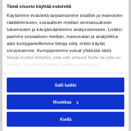
Tämä sivusto käyttää evästeitä
Käytämme evästeitä tarjoamamme sisällön ja mainosten
räätälöimiseen, sosiaalisen median ominaisuuksien
tukemiseen ja kävijämäärämme analysoimiseen. Lisäksi
jaamme sosiaalisen median, mainosalan ja analytiikka-
alan kumppaneillemme tietoja siitä, miten käytät
sivustoamme. Kumppanimme voivat yhdistää näitä
tietoja muihin tietoihin, joita olet antanut heille tai joita on
08.08.2026 08:54
Suomalaiset ulkomailla
kerätty, kun olet käyttänyt heidän palvelujaan.
Wingsille tappio Valkyriesia
vastaan – Kuier neljä pistettä
Salli kaikki
ja kaksi torjuntaa
Muokkaa
WNBA:ssa Dallas Wings kärsi tappion, kun
Golden State Valkyries oli parempi
Kiellä
loppulukemin 94-76 (44-36). Awak Kuier tilastoi