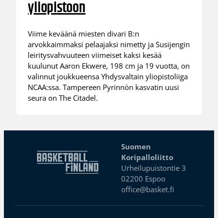
yliopistoon
Viime keväänä miesten divari B:n
arvokkaimmaksi pelaajaksi nimetty ja Susijengin
leiritysvahvuuteen viimeiset kaksi kesää
kuulunut Aaron Ekwere, 198 cm ja 19 vuotta, on
valinnut joukkueensa Yhdysvaltain yliopistoliiga
NCAA:ssa. Tampereen Pyrinnön kasvatin uusi
seura on The Citadel.
Suomen
Koripalloliitto
Urheilupuistontie 3
02200 Espoo
office@basket.fi