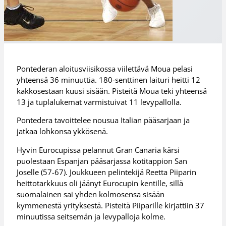
Pontederan aloitusviisikossa viilettävä Moua pelasi
yhteensä 36 minuuttia. 180-senttinen laituri heitti 12
kakkosestaan kuusi sisään. Pisteitä Moua teki yhteensä
13 ja tuplalukemat varmistuivat 11 levypallolla.
Pontedera tavoittelee nousua Italian pääsarjaan ja
jatkaa lohkonsa ykkösenä.
Hyvin Eurocupissa pelannut Gran Canaria kärsi
puolestaan Espanjan pääsarjassa kotitappion San
Joselle (57-67). Joukkueen pelintekijä Reetta Piiparin
heittotarkkuus oli jäänyt Eurocupin kentille, sillä
suomalainen sai yhden kolmosensa sisään
kymmenestä yrityksestä. Pisteitä Piiparille kirjattiin 37
minuutissa seitsemän ja levypalloja kolme.