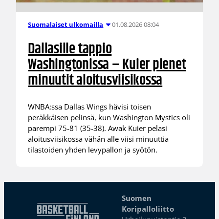
01.08.2026 08:04
Suomalaiset ulkomailla
Dallasille tappio
Washingtonissa – Kuier pienet
minuutit aloitusviisikossa
WNBA:ssa Dallas Wings hävisi toisen
peräkkäisen pelinsä, kun Washington Mystics oli
parempi 75-81 (35-38). Awak Kuier pelasi
aloitusviisikossa vähän alle viisi minuuttia
tilastoiden yhden levypallon ja syötön.
Suomen
Koripalloliitto