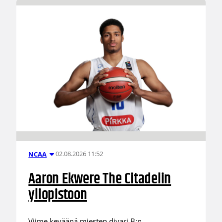
02.08.2026 11:52
NCAA
Aaron Ekwere The Citadelin
yliopistoon
Viime keväänä miesten divari B:n