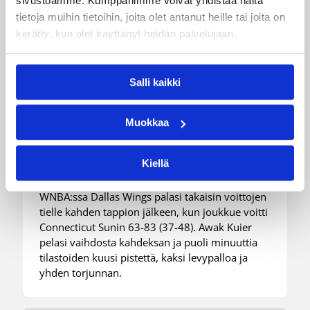
sivustoamme. Kumppanimme voivat yhdistää näitä
tietoja muihin tietoihin, joita olet antanut heille tai joita on
kerätty, kun olet käyttänyt heidän palvelujaan.
03.08.2026 09:24
Suomalaiset ulkomailla
Salli kaikki
Dallas takaisin voittokantaan
Connecticutin kustannuksella
Muokkaa
– Kuier kuusi pistettä
selkeässä voitossa
Kiellä
WNBA:ssa Dallas Wings palasi takaisin voittojen
tielle kahden tappion jälkeen, kun joukkue voitti
Connecticut Sunin 63-83 (37-48). Awak Kuier
pelasi vaihdosta kahdeksan ja puoli minuuttia
tilastoiden kuusi pistettä, kaksi levypalloa ja
yhden torjunnan.