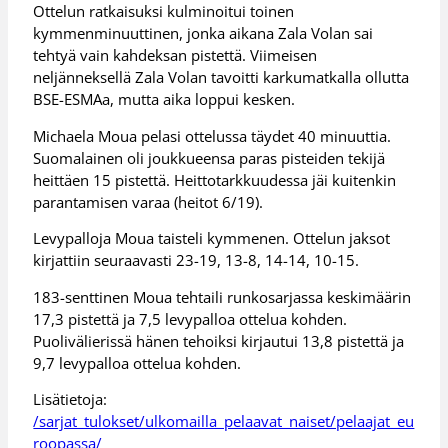
Ottelun ratkaisuksi kulminoitui toinen
kymmenminuuttinen, jonka aikana Zala Volan sai
tehtyä vain kahdeksan pistettä. Viimeisen
neljänneksellä Zala Volan tavoitti karkumatkalla ollutta
BSE-ESMAa, mutta aika loppui kesken.
Michaela Moua pelasi ottelussa täydet 40 minuuttia.
Suomalainen oli joukkueensa paras pisteiden tekijä
heittäen 15 pistettä. Heittotarkkuudessa jäi kuitenkin
parantamisen varaa (heitot 6/19).
Levypalloja Moua taisteli kymmenen. Ottelun jaksot
kirjattiin seuraavasti 23-19, 13-8, 14-14, 10-15.
183-senttinen Moua tehtaili runkosarjassa keskimäärin
17,3 pistettä ja 7,5 levypalloa ottelua kohden.
Puolivälierissä hänen tehoiksi kirjautui 13,8 pistettä ja
9,7 levypalloa ottelua kohden.
Lisätietoja:
/sarjat_tulokset/ulkomailla_pelaavat_naiset/pelaajat_eu
roopassa/