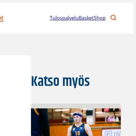
et
Tulospalvelu
BasketShop
Katso myös
n