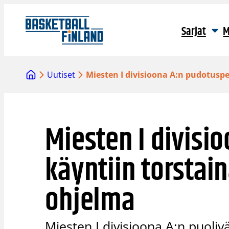
Siirry
sisältöön
Sarjat
M
Uutiset
Miesten I divisioona A:n pudotuspe
Miesten I divisi
käyntiin torstai
ohjelma
Miesten I divisioona A:n puoliv