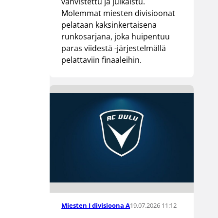
vahvistettu ja julkaistu.
Molemmat miesten divisioonat
pelataan kaksinkertaisena
runkosarjana, joka huipentuu
paras viidestä -järjestelmällä
pelattaviin finaaleihin.
19.07.2026 11:12
Miesten I divisioona A