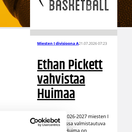
21.07.2026 07:23
Miesten I divisioona A
Ethan Pickett
vahvistaa
Huimaa
Pelikauteen 2026-2027 miesten I
Divisioona A:ssa valmistautuva
Äänekosken Huima on