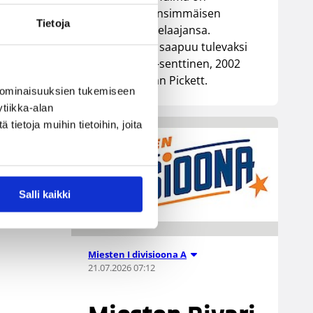
kiinnittänyt ensimmäisen
Tietoja
ulkomaalaispelaajansa.
Äänekoskelle saapuu tulevaksi
kaudeksi 196-senttinen, 2002
syntynyt Ethan Pickett.
 ominaisuuksien tukemiseen
tiikka-alan
ietoja muihin tietoihin, joita
Salli kaikki
Miesten I divisioona A
21.07.2026 07:12