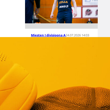
24.07.2026 14:03
Miesten I divisioona A
Miesten Divari
A:ssa koko
joukko
pelaajauutisia
Kokoonpanot miesten