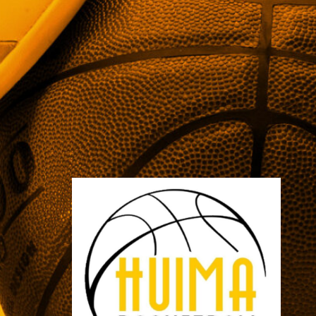
divisioonakaudelle 2026-2027
ovat vahvistumassa hyvää
vauhtia. Pelaajasopimuksistaan
tulevalle kaudelle ovat viime
päivinä ilmoittaneet mm. Torpan
Pojat, Äänekosken Huima, KaU
Karkkila sekä Namika
Lappeenranta.