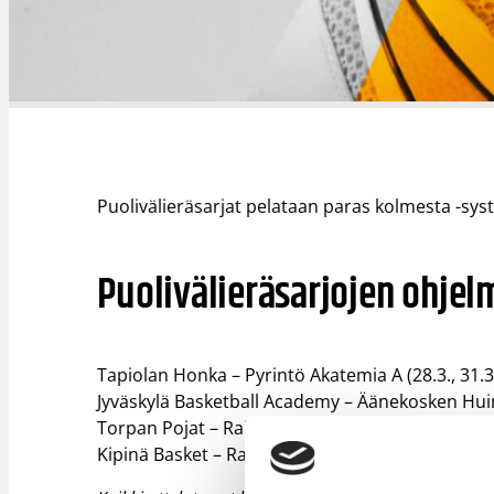
Puolivälieräsarjat pelataan paras kolmesta -syst
Puolivälieräsarjojen ohjel
Tapiolan Honka – Pyrintö Akatemia A (28.3., 31.3.,
Jyväskylä Basketball Academy – Äänekosken Huima 
Torpan Pojat – Raiders Basket (29.3., 31.3., tarv. 
Kipinä Basket – Raholan Pyrkivä (28.3., 31.3., tarv.