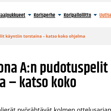
aajoukkueet
Korisperhe
Koripalloliitto
Uutis
lit käyntiin torstaina – katso koko ohjelma
oona A:n pudotuspelit
na – katso koko
älierät pyörähtävät kolmen ottelusarja