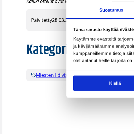
Kaikki ottelut ovat katsottavissa
Koris.tv
:ssä 6,90 e
Suostumus
Päivitetty
28.03.2024
Tämä sivusto käyttää eväste
Käytämme evästeitä tarjoama
Kategoriat
ja kävijämäärämme analysoim
kumppaneillemme tietoja siitä
olet antanut heille tai joita o
Miesten I divisioona A
Sarjat
Kiellä