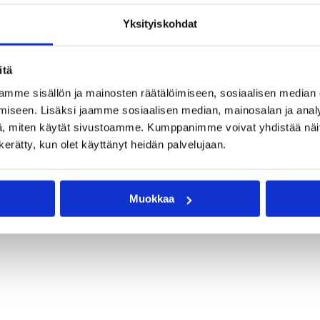
uron ottelukohtaiseen hintaan.
Yksityiskohdat
itä
mme sisällön ja mainosten räätälöimiseen, sosiaalisen median
iseen. Lisäksi jaamme sosiaalisen median, mainosalan ja analy
, miten käytät sivustoamme. Kumppanimme voivat yhdistää näitä t
n kerätty, kun olet käyttänyt heidän palvelujaan.
Muokkaa