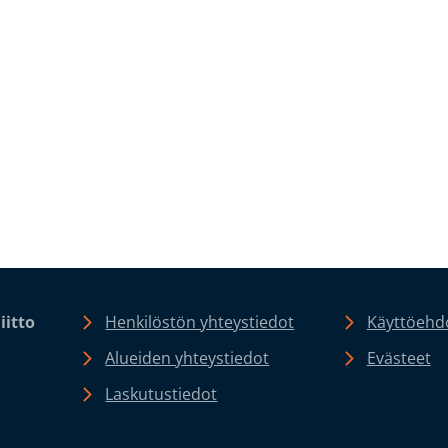
iitto
Henkilöstön yhteystiedot
Käyttöehdo
Alueiden yhteystiedot
Evästeet
Laskutustiedot