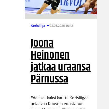
02.08.2026 10:42
Korisliiga
Joona
Heinonen
jatkaa uraansa
Pärnussa
Edelliset kaksi kautta Korisliigaa
pelaavaa Kouvoja edustanut