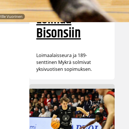
Niko Mykrä
Loimaa
Ville Vuorinen
Bisonsiin
Loimaalaisseura ja 189-
senttinen Mykrä solmivat
yksivuotisen sopimuksen.