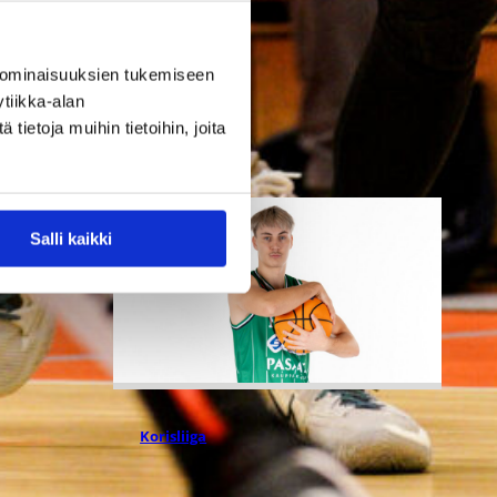
Lionsia edustaneen 26-vuotiaan
yhdysvaltalaislaituri Tyrese
Williamsin sekä viime kaudella
 ominaisuuksien tukemiseen
Kouvoja edustaneen 32-
tiikka-alan
vuotiaan Timi Puittisen kanssa.
ietoja muihin tietoihin, joita
Salli kaikki
05.08.2026 09:37
Korisliiga