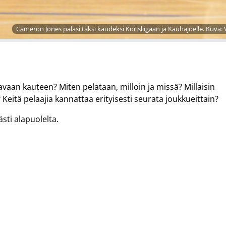
Cameron Jones palasi täksi kaudeksi Korisliigaan ja Kauhajoelle. Kuva: 
kavaan kauteen? Miten pelataan, milloin ja missä? Millaisin
eitä pelaajia kannattaa erityisesti seurata joukkueittain?
sti alapuolelta.