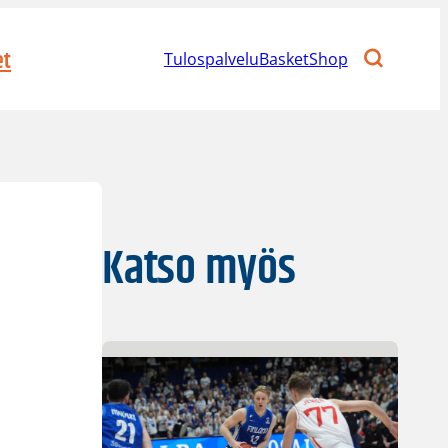
et
Tulospalvelu
BasketShop
Katso myös