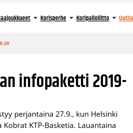
aajoukkueet
Korisperhe
Koripalloliitto
Uutis
9-20
gan infopaketti 2019-
styy perjantaina 27.9., kun Helsinki
ja Kobrat KTP-Basketia. Lauantaina