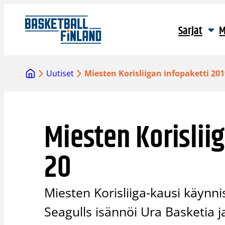
Siirry
sisältöön
Sarjat
M
Uutiset
Miesten Korisliigan infopaketti 201
Miesten Korislii
20
Miesten Korisliiga-kausi käynni
Seagulls isännöi Ura Basketia 