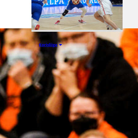
07.08.2026 09:23
Korisliiga
Daniel Dolenc
KTP-Basketin
haaviin
Dolenc on rakentanut pitkän
ammattilaisuran Suomen lisäksi
Ranskassa, Itävallassa,