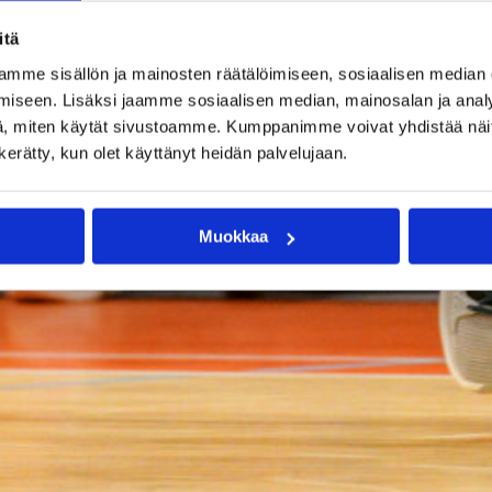
itä
mme sisällön ja mainosten räätälöimiseen, sosiaalisen median
iseen. Lisäksi jaamme sosiaalisen median, mainosalan ja analy
, miten käytät sivustoamme. Kumppanimme voivat yhdistää näitä t
n kerätty, kun olet käyttänyt heidän palvelujaan.
Muokkaa