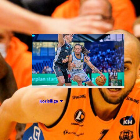
Liettuassa, Romaniassa,
Bosniassa ja viimeksi Islannissa.
05.08.2026 11:34
Korisliiga
Seagulls
hankki taitoa