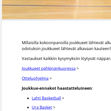
Millaisilla kokoonpanoilla joukkueet lähtevät al
odotuksin joukkueet lähtevät alkavaan kauteen? K
Vastaukset kaikkiin kysymyksiin löytyvät näppärä
Joukkueet pähkinänkuoressa
>
Otteluohjelma
>
Joukkue-ennakot haastatteluineen
:
Lahti Basketball
>
Ura Basket
>