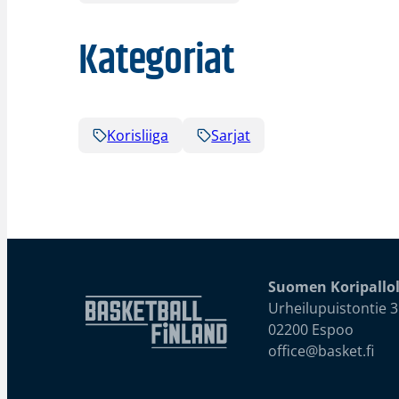
Kategoriat
Korisliiga
Sarjat
Suomen Koripallol
Urheilupuistontie 3
02200 Espoo
office@basket.fi