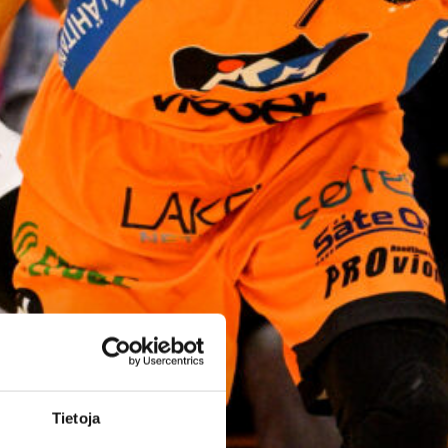
ja kokemusta
kokoonpanoo
nsa kahden
pelaajan
edestä
Helsinki Seagullsin kokoonpano
vahvistuu kahdella tuoreella
kasvolla. Joukkue on tehnyt
tulevan kauden mittaiset
sopimukset viime kaudella
Tietoja
Saksan ProA-sarjan Karlsruhe