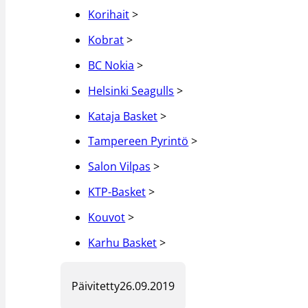
Korihait
>
Kobrat
>
BC Nokia
>
Helsinki Seagulls
>
Kataja Basket
>
Tampereen Pyrintö
>
Salon Vilpas
>
KTP-Basket
>
Kouvot
>
Karhu Basket
>
Päivitetty
26.09.2019