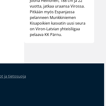
Joona Heinonen, 188 cm ja 22
vuotta, jatkaa uraansa Virossa.
Pitkään myös Espanjassa
pelanneen Munkkiniemen
Kisapoikien kasvatin uusi seura
on Viron-Latvian yhteisliigaa
pelaava KK Pärnu.
t ja tietosuoja