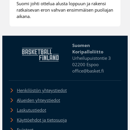
Suomi johti ottelua alusta loppuun ja rakensi
ratkaisevan eron vahvan ensimmäisen puoliajan
aikana.
Suomen
Koripalloliitto
Urheilupuistontie 3
02200 Espoo
office@basket.fi
Henkilöstön yhteystiedot
Alueiden yhteystiedot
Laskutustiedot
Käyttöehdot ja tietosuoja
Evästeet