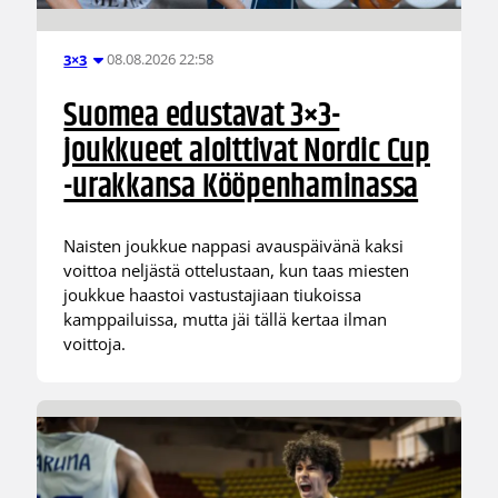
08.08.2026 22:58
3×3
Suomea edustavat 3×3-
joukkueet aloittivat Nordic Cup
-urakkansa Kööpenhaminassa
Naisten joukkue nappasi avauspäivänä kaksi
voittoa neljästä ottelustaan, kun taas miesten
joukkue haastoi vastustajiaan tiukoissa
kamppailuissa, mutta jäi tällä kertaa ilman
voittoja.