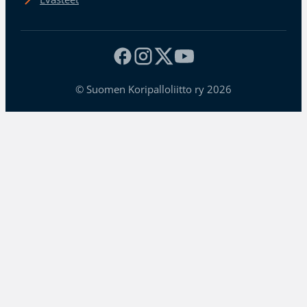
© Suomen Koripalloliitto ry 2026