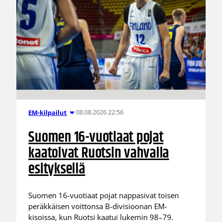
08.08.2026 22:56
EM-kilpailut
Suomen 16-vuotiaat pojat
kaatoivat Ruotsin vahvalla
esityksellä
Suomen 16-vuotiaat pojat nappasivat toisen
peräkkäisen voittonsa B-divisioonan EM-
kisoissa, kun Ruotsi kaatui lukemin 98–79.