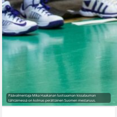
Päävalmentaja Mika Haakanan luotsaaman kissalauman
tähtäimessä on kolmas perättäinen Suomen mestaruus.