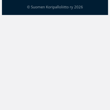
© Suomen Koripalloliitto ry 2026