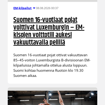
08.08.2026 00:37
EM-kilpailut
Suomen 16-vuotiaat pojat
voittivat Luxemburgin – EM-
kisojen voittotili aukesi
vakuuttavalla pelillä
Suomen 16-vuotiaat pojat ottivat vakuuttavan
85–45-voiton Luxemburgista B-divisioonan EM-
kilpailuissa johtamalla ottelua alusta loppuun.
Suomi kohtaa huomenna Ruotsin klo 19.30
Suomen aikaa.