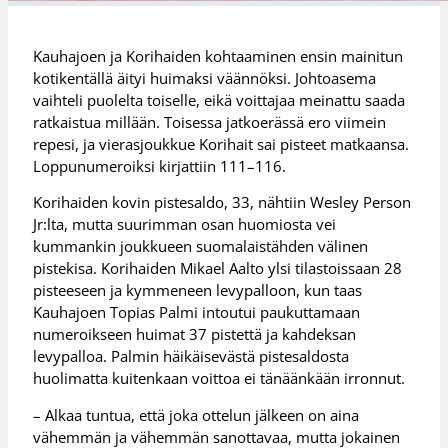
Kauhajoen ja Korihaiden kohtaaminen ensin mainitun
kotikentällä äityi huimaksi väännöksi. Johtoasema
vaihteli puolelta toiselle, eikä voittajaa meinattu saada
ratkaistua millään. Toisessa jatkoerässä ero viimein
repesi, ja vierasjoukkue Korihait sai pisteet matkaansa.
Loppunumeroiksi kirjattiin 111–116.
Korihaiden kovin pistesaldo, 33, nähtiin Wesley Person
Jr:lta, mutta suurimman osan huomiosta vei
kummankin joukkueen suomalaistähden välinen
pistekisa. Korihaiden Mikael Aalto ylsi tilastoissaan 28
pisteeseen ja kymmeneen levypalloon, kun taas
Kauhajoen Topias Palmi intoutui paukuttamaan
numeroikseen huimat 37 pistettä ja kahdeksan
levypalloa. Palmin häikäisevästä pistesaldosta
huolimatta kuitenkaan voittoa ei tänäänkään irronnut.
– Alkaa tuntua, että joka ottelun jälkeen on aina
vähemmän ja vähemmän sanottavaa, mutta jokainen