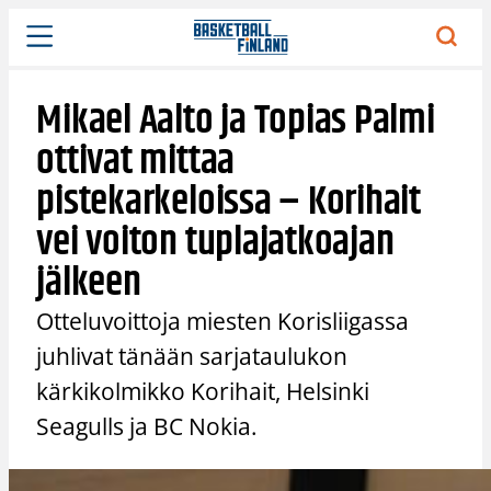
Siirry
sisältöön
Mikael Aalto ja Topias Palmi
ottivat mittaa
pistekarkeloissa – Korihait
vei voiton tuplajatkoajan
jälkeen
Otteluvoittoja miesten Korisliigassa
juhlivat tänään sarjataulukon
kärkikolmikko Korihait, Helsinki
Seagulls ja BC Nokia.