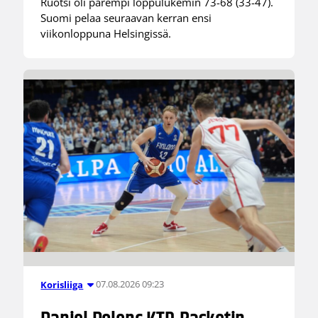
Ruotsi oli parempi loppulukemin 73-68 (33-47).
Suomi pelaa seuraavan kerran ensi
viikonloppuna Helsingissä.
07.08.2026 09:23
Korisliiga