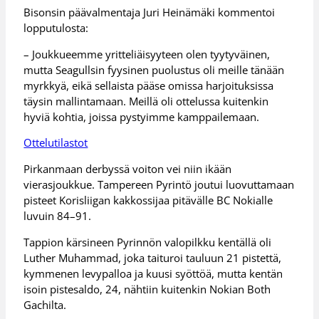
Bisonsin päävalmentaja Juri Heinämäki kommentoi
lopputulosta:
– Joukkueemme yritteliäisyyteen olen tyytyväinen,
mutta Seagullsin fyysinen puolustus oli meille tänään
myrkkyä, eikä sellaista pääse omissa harjoituksissa
täysin mallintamaan. Meillä oli ottelussa kuitenkin
hyviä kohtia, joissa pystyimme kamppailemaan.
Ottelutilastot
Pirkanmaan derbyssä voiton vei niin ikään
vierasjoukkue. Tampereen Pyrintö joutui luovuttamaan
pisteet Korisliigan kakkossijaa pitävälle BC Nokialle
luvuin 84–91.
Tappion kärsineen Pyrinnön valopilkku kentällä oli
Luther Muhammad, joka taituroi tauluun 21 pistettä,
kymmenen levypalloa ja kuusi syöttöä, mutta kentän
isoin pistesaldo, 24, nähtiin kuitenkin Nokian Both
Gachilta.