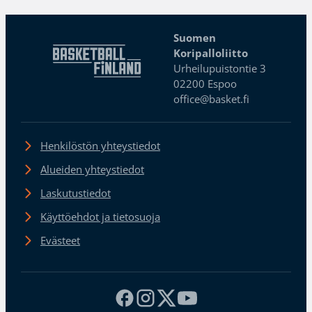
Suomen
Koripalloliitto
Urheilupuistontie 3
02200 Espoo
office@basket.fi
Henkilöstön yhteystiedot
Alueiden yhteystiedot
Laskutustiedot
Käyttöehdot ja tietosuoja
Evästeet