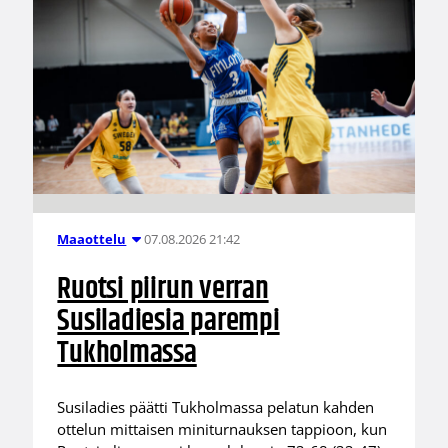
07.08.2026 21:42
Maaottelu
Ruotsi piirun verran
Susiladiesia parempi
Tukholmassa
Susiladies päätti Tukholmassa pelatun kahden
ottelun mittaisen miniturnauksen tappioon, kun