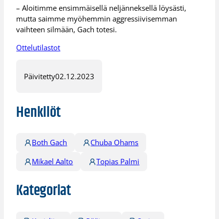
– Aloitimme ensimmäisellä neljänneksellä löysästi,
mutta saimme myöhemmin aggressiivisemman
vaihteen silmään, Gach totesi.
Ottelutilastot
Päivitetty
02.12.2023
Henkilöt
Both Gach
Chuba Ohams
Mikael Aalto
Topias Palmi
Kategoriat