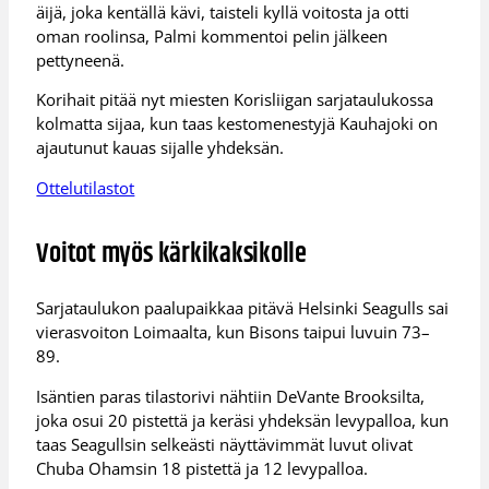
äijä, joka kentällä kävi, taisteli kyllä voitosta ja otti
oman roolinsa, Palmi kommentoi pelin jälkeen
pettyneenä.
Korihait pitää nyt miesten Korisliigan sarjataulukossa
kolmatta sijaa, kun taas kestomenestyjä Kauhajoki on
ajautunut kauas sijalle yhdeksän.
Ottelutilastot
Voitot myös kärkikaksikolle
Sarjataulukon paalupaikkaa pitävä Helsinki Seagulls sai
vierasvoiton Loimaalta, kun Bisons taipui luvuin 73–
89.
Isäntien paras tilastorivi nähtiin DeVante Brooksilta,
joka osui 20 pistettä ja keräsi yhdeksän levypalloa, kun
taas Seagullsin selkeästi näyttävimmät luvut olivat
Chuba Ohamsin 18 pistettä ja 12 levypalloa.