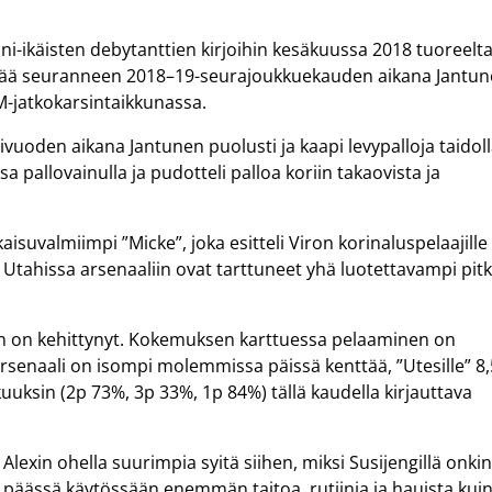
ni-ikäisten debytanttien kirjoihin kesäkuussa 2018 tuoreelt
 kesää seuranneen 2018–19-seurajoukkuekauden aikana Jantu
M-jatkokarsintaikkunassa.
uoden aikana Jantunen puolusti ja kaapi levypalloja taidol
a pallovainulla ja pudotteli palloa koriin takaovista ja
aisuvalmiimpi ”Micke”, joka esitteli Viron korinaluspelaajille
la Utahissa arsenaaliin ovat tarttuneet yhä luotettavampi pit
nen on kehittynyt. Kokemuksen karttuessa pelaaminen on
rsenaali on isompi molemmissa päissä kenttää, ”Utesille” 8,
kuuksin (2p 73%, 3p 33%, 1p 84%) tällä kaudella kirjauttava
lexin ohella suurimpia syitä siihen, miksi Susijengillä onki
a päässä käytössään enemmän taitoa, rutiinia ja hauista kui