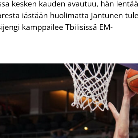
assa kesken kauden avautuu, hän lentä
resta iästään huolimatta Jantunen tul
ijengi kamppailee Tbilisissä EM-