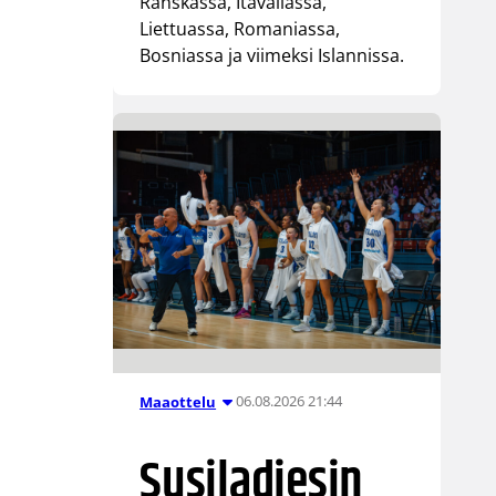
Ranskassa, Itävallassa,
Liettuassa, Romaniassa,
Bosniassa ja viimeksi Islannissa.
06.08.2026 21:44
Maaottelu
Susiladiesin