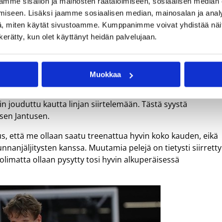
mme sisällön ja mainosten räätälöimiseen, sosiaalisen median
EM-karsintaikkunaan. Jantuselle puolestaan oli jo ennen jou
iseen. Lisäksi jaamme sosiaalisen median, mainosalan ja analy
, miten käytät sivustoamme. Kumppanimme voivat yhdistää näitä t
uus avautuu, mä pelaan karsintoja jengissä. Marraskuussa
n kerätty, kun olet käyttänyt heidän palvelujaan.
ahissa jengikaverit ja valmentajat tietysti vähän harmittelivat, 
 näiden pelien panoksen ja tahtoivat, että edustan maata
Muokkaa
aviruspandemiasta viime kuukausina, maan urheilusarjat ov
in jouduttu kautta linjan siirtelemään. Tästä syystä
isen Jantusen.
us, että me ollaan saatu treenattua hyvin koko kauden, eikä
unnanjäljitysten kanssa. Muutamia pelejä on tietysti siirretty
imatta ollaan pysytty tosi hyvin alkuperäisessä