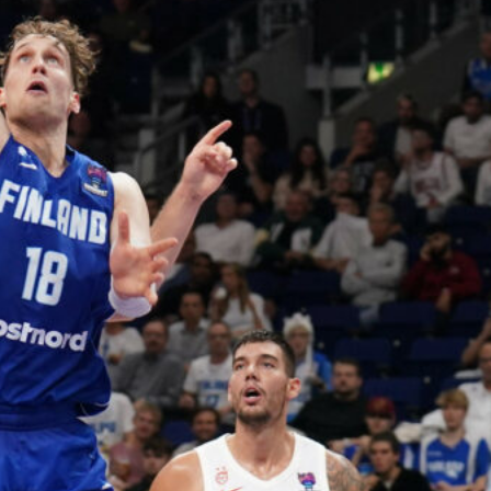
voittotili
aukesi
vakuuttavalla
pelillä
Suomen 16-vuotiaat pojat
ottivat vakuuttavan 85–45-voiton
Luxemburgista B-divisioonan
EM-kilpailuissa johtamalla
ottelua alusta loppuun. Suomi
kohtaa huomenna Ruotsin klo
19.30 Suomen aikaa.