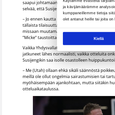
Käytämme evästeitä tarjoama
saapui johtamaan Susiladiesin peliä Portugalin 
ja kävijämäärämme analysoim
selvää, että Susijengi kutsuisi helmikuussa.
kumppaneillemme tietoja siitä
– Jo ennen kautta puhuttiin, että jos mahdollis
olet antanut heille tai joita o
tällaista tilaisuutta ei tullut, mutta nyt tuli. Ut
missaan muutaman matsin, mutta he ymmärsivät
”Micke” taustoittaa.
Kiellä
Vaikka Yhdysvallat on kärsinyt ankarasti koron
jatkuneet lähes normaalisti, vaikka otteluita onk
Susijengikin saa isolle osastolleen huippukunto
– Me (Utah) ollaan ehkä sikäli säännöstä poikke
meillä ole ollut ongelmia sairastumisien tai tart
myöhäisempään ajankohtaan, mutta siitäkin huol
otteluaikataulussa.