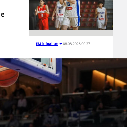
ä
ee
08.08.2026 00:37
EM-kilpailut
Suomen 16-
vuotiaat pojat
voittivat
Luxemburgin
– EM-kisojen