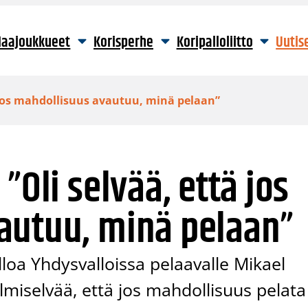
aajoukkueet
Korisperhe
Koripalloliitto
Uutis
 jos mahdollisuus avautuu, minä pelaan”
”Oli selvää, että jos
autuu, minä pelaan”
lloa Yhdysvalloissa pelaavalle Mikael
 ilmiselvää, että jos mahdollisuus pelata