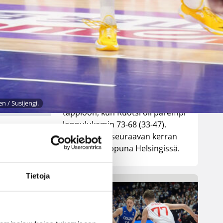
parempi
Tukholmassa
Susiladies päätti Tukholmassa
pelatun kahden ottelun
mittaisen miniturnauksen
n / Susijengi.
tappioon, kun Ruotsi oli parempi
loppulukemin 73-68 (33-47).
Suomi pelaa seuraavan kerran
ensi viikonloppuna Helsingissä.
Tietoja