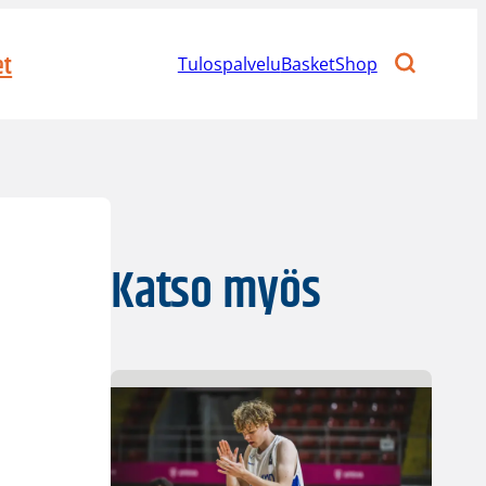
et
Tulospalvelu
BasketShop
Katso myös