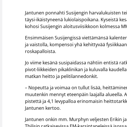
Jantunen ponnahti Susijengin harvalukuisten tei
täysi-ikäistyneenä lukiolaispoikana. Kyseistä
kohosi Susijengin aloitusviisikkoon kolmessa M
Ensimmäisen Susijengissä viettämänsä kalenteriv
ja vaistolla, kompensoi yhä kehittyvää fysiikkaans
roskapalloista.
Jo viime kesänä susipaidassa nähtiin entistä ratk
pivot-liikkeiden pikaklinikan ja kuluvalla kaudel
matkan heitto ja pelitilannedonkit.
– Nopeutta ja voimaa on tullut lisää, heittämi
muutenkin mennyt eteenpäin laajalla alueella. A
pistettä ja 4,1 levypalloa erinomaisin heittotark
Jantunen kertoo.
Jantunen onkin mm. Murphyn veljesten Erikin ja A
Tbilisin ratkaisevissa EM-karsintapeleissä isoss