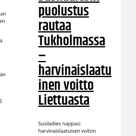
puolustus
aan
rautaa
nen
Tukholmassa
la
–
harvinaislaatu
kän
inen voitto
Liettuasta
5
Susiladies nappasi
n
harvinaislaatuisen voiton
n