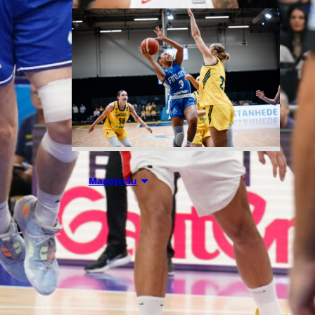
07.08.2026 21:42
Maaottelu
Ruotsi piirun
verran
Susiladiesia