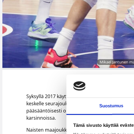
Mikael Jantunen matk
Syksyllä 2017 käyttöön otetussa FIBA:n kilpailuka
keskelle seurajoukkuekautta. Tämä on tarkoittanu
Suostumus
pääsääntöisesti ole pystyneet NBA- tai NCAA-liig
karsinnoissa.
Tämä sivusto käyttää eväste
Naisten maajoukkueessa sääntöön nähtiin poik