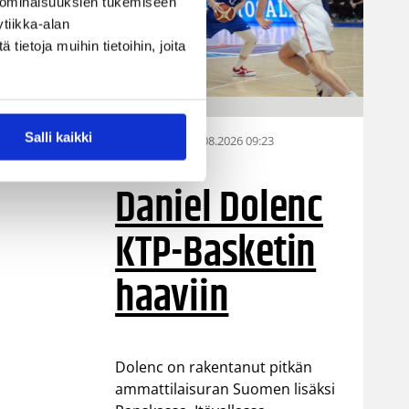
 ominaisuuksien tukemiseen
lua
tiikka-alan
ietoja muihin tietoihin, joita
kun
ni,
Salli kaikki
07.08.2026 09:23
Korisliiga
at
Daniel Dolenc
KTP-Basketin
haaviin
Dolenc on rakentanut pitkän
ammattilaisuran Suomen lisäksi