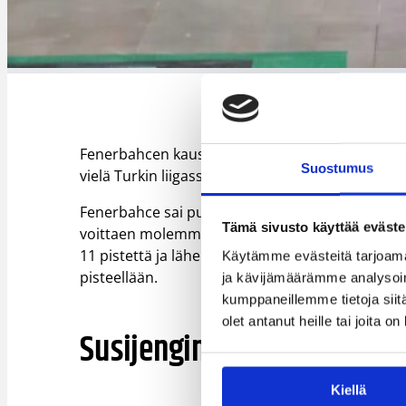
Fenerbahcen kausi Euroliigassa päättyi Final F
Suostumus
vielä Turkin liigassa. Fenerbahce aloitti pudotus
Fenerbahce sai puolivälierässä vastaansa Eroskp
Tämä sivusto käyttää eväste
voittaen molemmat pelit yli 20 pisteen erolla. 
11 pistettä ja lähennellen tupla-tuplaa kahdeksa
Käytämme evästeitä tarjoama
pisteellään.
ja kävijämäärämme analysoim
kumppaneillemme tietoja siitä
olet antanut heille tai joita o
Susijengin pelaajat viime v
Kiellä