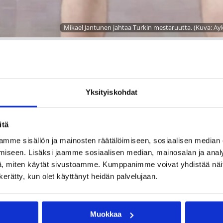
Mikael Jantunen jahtaa Turkin mestaruutta. (Kuva: Ay
ourissa koettuun välierätappioon, mutta se jahtaa mestaruut
Yksityiskohdat
pelit vakuuttavasti edeten välieriin.
orin ja kuittasi joukkueen tieltään suoraan kahdella voitoll
itä
Jantunen oli hyvässä iskussa heitettyään ensimmäisessä pelis
lla levypallolla. Toisessa pelissä Jantunen oli tehokkaana 14
mme sisällön ja mainosten räätälöimiseen, sosiaalisen median
iseen. Lisäksi jaamme sosiaalisen median, mainosalan ja analy
, miten käytät sivustoamme. Kumppanimme voivat yhdistää näitä t
n kerätty, kun olet käyttänyt heidän palvelujaan.
iikolla:
Muokkaa