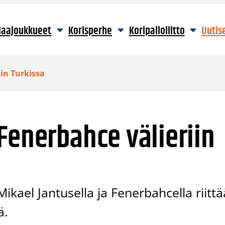
aajoukkueet
Korisperhe
Koripalloliitto
Uutis
in Turkissa
Fenerbahce välieriin
Mikael Jantusella ja Fenerbahcella riittä
ä.