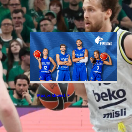
Liettuassa, Romaniassa,
Bosniassa ja viimeksi Islannissa.
06.08.2026 10:14
Maajoukkueet
Edulliset liput
Susijengin ja