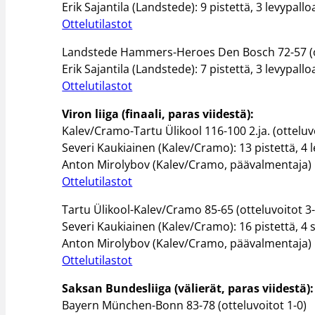
Erik Sajantila (Landstede): 9 pistettä, 3 levypalloa
Ottelutilastot
Landstede Hammers-Heroes Den Bosch 72-57 (ot
Erik Sajantila (Landstede): 7 pistettä, 3 levypalloa
Ottelutilastot
Viron liiga (finaali, paras viidestä):
Kalev/Cramo-Tartu Ülikool 116-100 2.ja. (otteluv
Severi Kaukiainen (Kalev/Cramo): 13 pistettä, 4 le
Anton Mirolybov (Kalev/Cramo, päävalmentaja)
Ottelutilastot
Tartu Ülikool-Kalev/Cramo 85-65 (otteluvoitot 3-
Severi Kaukiainen (Kalev/Cramo): 16 pistettä, 4 
Anton Mirolybov (Kalev/Cramo, päävalmentaja)
Ottelutilastot
Saksan Bundesliiga (välierät, paras viidestä):
Bayern München-Bonn 83-78 (otteluvoitot 1-0)