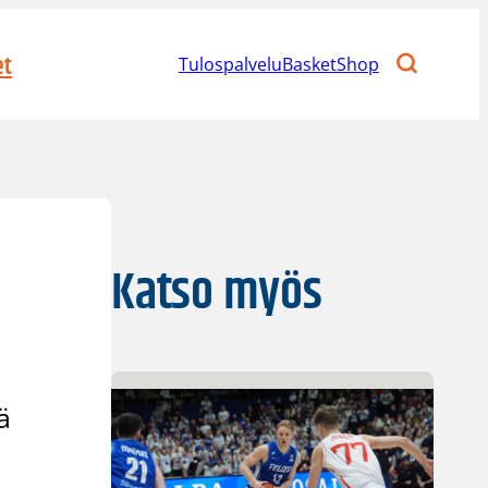
et
Tulospalvelu
BasketShop
Katso myös
ä