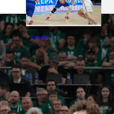
07.08.2026 09:23
Korisliiga
Daniel Dolenc
KTP-Basketin
haaviin
Dolenc on rakentanut pitkän
ammattilaisuran Suomen lisäksi
Ranskassa, Itävallassa,