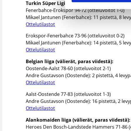
Turkin Süper Ligi (puolivälierät, paras kolmes
Fenerbahce-Erokspor 94-72 (otteluvoitot 1-0)
Mikael Jantunen (Fenerbahce): 11 pistettä, 8 levyp
Ottelutilastot
Erokspor-Fenerbahce 73-96 (otteluvoitot 0-2)
Mikael Jantunen (Fenerbahce): 14 pistettä, 5 levy
Ottelutilastot
Belgian liiga (välierät, paras viidestä):
Oostende-Aalst 78-60 (otteluvoitot 2-1)
Andre Gustavson (Oostende): 2 pistettä, 4 levypal
Ottelutilastot
Aalst-Oostende 77-83 (otteluvoitot 1-3)
Andre Gustavson (Oostende): 16 pistettä, 2 levypa
Ottelutilastot
Alankomaiden liiga (välierät, paras viidestä):
Heroes Den Bosch-Landstede Hammers 71-86 (ot