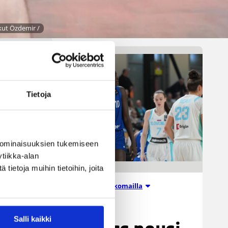
jäljellä kourallinen vierekkäisiä
paikkoja.
kut Özdemir /
ta
Tietoja
a
sä
 ominaisuuksien tukemiseen
tiikka-alan
ietoja muihin tietoihin, joita
Suomalaiset ulkomailla
06.08.2026 09:16
Salli kaikki