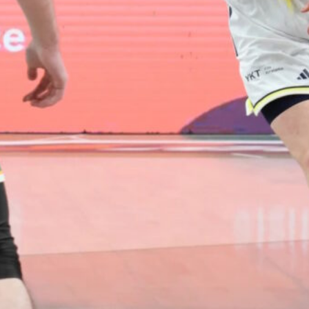
Susiladiesin
elokuun
kotimaaottelu
ihin nyt
myynnissä
Susiladiesin elokuun kotiturnaus
ja Susijengin Islanti-
kotimaaottelu lähestyvät.
Susijengin MM-
jatkokarsintaotteluun Ruotsia
vastaan on puolestaan enää