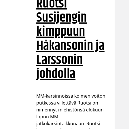
Ruotsi
Susijengin
kimppuun
Håkansonin ja
Larssonin
johdolla
MM-karsinnoissa kolmen voiton
putkessa viilettävä Ruotsi on
nimennyt miehistönsä elokuun
lopun MM-
jatkokarsintaikkunaan. Ruotsi