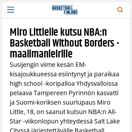
Siirry
sisältöön
Miro Littlelle kutsu NBA:n
Basketball Without Borders -
maailmanleirille
Susijengin viime kesän EM-
kisajoukkueessa esiintynyt ja paraikaa
high school -koripalloa Yhdysvalloissa
pelaava Tampereen Pyrinnön kasvatti
ja Suomi-koriksen suurlupaus Miro
Little, 18, on saanut kutsun NBA:n All-
Star -viikonlopun yhteydessä Salt Lake
Cityssä järjestettävälle Basketball