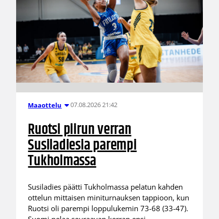
07.08.2026 21:42
Maaottelu
Ruotsi piirun verran
Susiladiesia parempi
Tukholmassa
Susiladies päätti Tukholmassa pelatun kahden
ottelun mittaisen miniturnauksen tappioon, kun
Ruotsi oli parempi loppulukemin 73-68 (33-47).