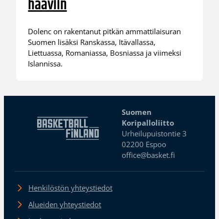
haaviin
Dolenc on rakentanut pitkän ammattilaisuran
Suomen lisäksi Ranskassa, Itävallassa,
Liettuassa, Romaniassa, Bosniassa ja viimeksi
Islannissa.
Suomen
Koripalloliitto
Urheilupuistontie 3
02200 Espoo
office@basket.fi
Henkilöstön yhteystiedot
Alueiden yhteystiedot