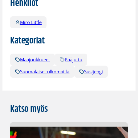
Henkilöt
Miro Little
Kategoriat
Maajoukkueet
Pääjuttu
Suomalaiset ulkomailla
Susijengi
Katso myös