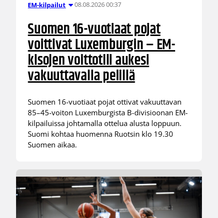
08.08.2026 00:37
EM-kilpailut
Suomen 16-vuotiaat pojat
voittivat Luxemburgin – EM-
kisojen voittotili aukesi
vakuuttavalla pelillä
Suomen 16-vuotiaat pojat ottivat vakuuttavan
85–45-voiton Luxemburgista B-divisioonan EM-
kilpailuissa johtamalla ottelua alusta loppuun.
Suomi kohtaa huomenna Ruotsin klo 19.30
Suomen aikaa.