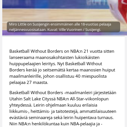
Miro Little on Susijengin ensimmäinen alle 18-vuotias pelaaja
neljännesvuosisataan. Kuvat: Ville Vuorinen / Susijengi.
Basketball Without Borders on NBA:n 21 vuotta sitten
lanseeraama maanosakohtaisten lukioikäisten
huippupelaajien leiritys. Nyt Basketball Without
Borders kerää jo seitsemättä kertaa maanosien huiput
maailmanleirille, johon osallistuu 40 miespuolista
pelaajaa 27 maasta.
Basketball Without Borders -maailmanleiri järjestetään
Utahin Salt Lake Cityssä NBA:n All-Star-viikonlopun
yhteydessä. Leirin ohjelmaan kuuluu erilaisia
liikkumis-, heittämis- ja taitotestejä, ammattilaisuuteen
evästäviä seminaareja sekä leirin huipentava turnaus.
Niin NBA:n henkilökuntaa kuin NBA-pelaajia ja -