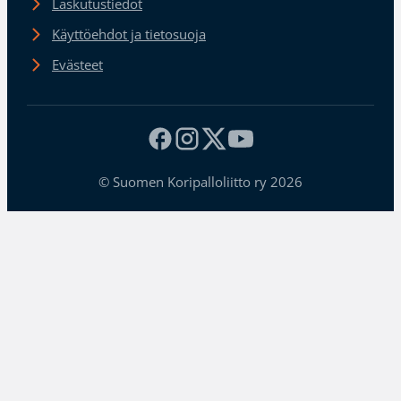
Laskutustiedot
Käyttöehdot ja tietosuoja
Evästeet
© Suomen Koripalloliitto ry 2026