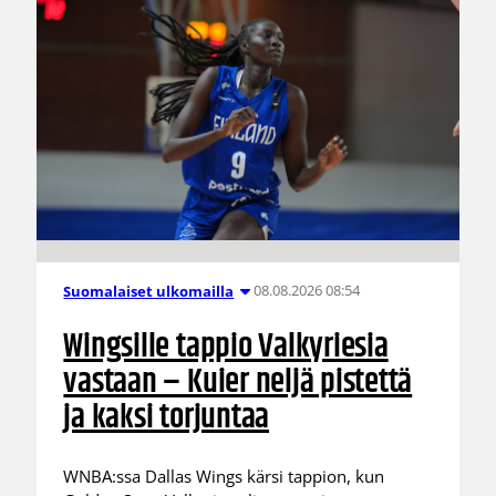
08.08.2026 08:54
Suomalaiset ulkomailla
Wingsille tappio Valkyriesia
vastaan – Kuier neljä pistettä
ja kaksi torjuntaa
WNBA:ssa Dallas Wings kärsi tappion, kun