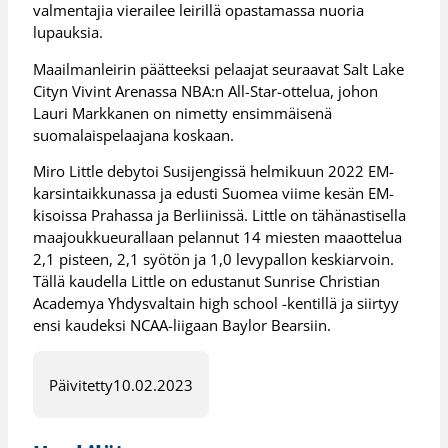
valmentajia vierailee leirillä opastamassa nuoria
lupauksia.
Maailmanleirin päätteeksi pelaajat seuraavat Salt Lake
Cityn Vivint Arenassa NBA:n All-Star-ottelua, johon
Lauri Markkanen on nimetty ensimmäisenä
suomalaispelaajana koskaan.
Miro Little debytoi Susijengissä helmikuun 2022 EM-
karsintaikkunassa ja edusti Suomea viime kesän EM-
kisoissa Prahassa ja Berliinissä. Little on tähänastisella
maajoukkueurallaan pelannut 14 miesten maaottelua
2,1 pisteen, 2,1 syötön ja 1,0 levypallon keskiarvoin.
Tällä kaudella Little on edustanut Sunrise Christian
Academya Yhdysvaltain high school -kentillä ja siirtyy
ensi kaudeksi NCAA-liigaan Baylor Bearsiin.
Päivitetty
10.02.2023