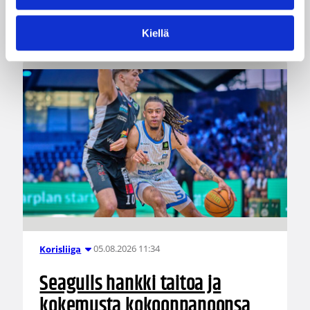
Liettuassa, Romaniassa, Bosniassa ja viimeksi
Islannissa.
Kiellä
05.08.2026 11:34
Korisliiga
Seagulls hankki taitoa ja
kokemusta kokoonpanoonsa