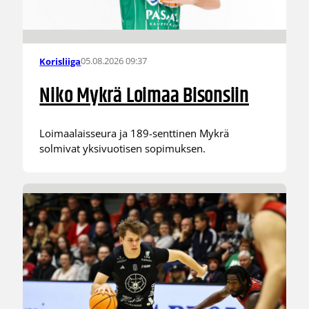
05.08.2026 09:37
Korisliiga
Niko Mykrä Loimaa Bisonsiin
Loimaalaisseura ja 189-senttinen Mykrä
solmivat yksivuotisen sopimuksen.