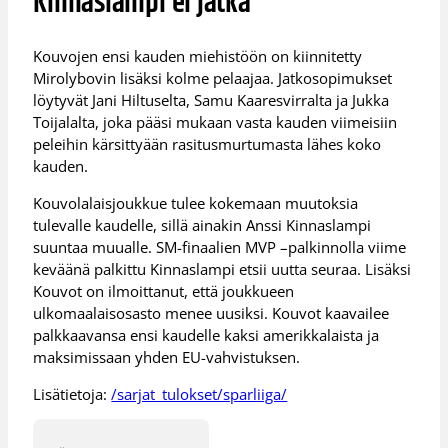
Kinnaslampi ei jatka
Kouvojen ensi kauden miehistöön on kiinnitetty
Mirolybovin lisäksi kolme pelaajaa. Jatkosopimukset
löytyvät Jani Hiltuselta, Samu Kaaresvirralta ja Jukka
Toijalalta, joka pääsi mukaan vasta kauden viimeisiin
peleihin kärsittyään rasitusmurtumasta lähes koko
kauden.
Kouvolalaisjoukkue tulee kokemaan muutoksia
tulevalle kaudelle, sillä ainakin Anssi Kinnaslampi
suuntaa muualle. SM-finaalien MVP –palkinnolla viime
keväänä palkittu Kinnaslampi etsii uutta seuraa. Lisäksi
Kouvot on ilmoittanut, että joukkueen
ulkomaalaisosasto menee uusiksi. Kouvot kaavailee
palkkaavansa ensi kaudelle kaksi amerikkalaista ja
maksimissaan yhden EU-vahvistuksen.
Lisätietoja:
/sarjat_tulokset/sparliiga/