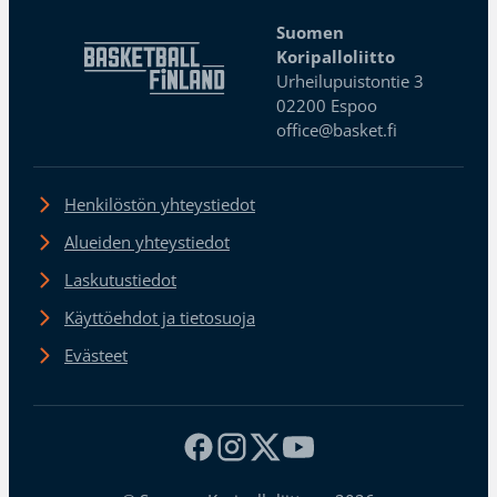
Suomen
Koripalloliitto
Urheilupuistontie 3
02200 Espoo
office@basket.fi
Henkilöstön yhteystiedot
Alueiden yhteystiedot
Laskutustiedot
Käyttöehdot ja tietosuoja
Evästeet