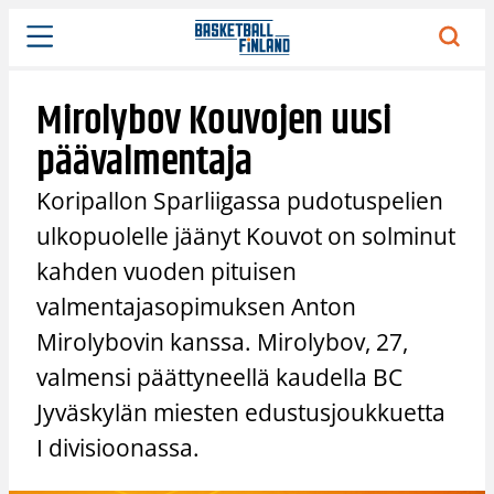
Siirry
sisältöön
Mirolybov Kouvojen uusi
päävalmentaja
Koripallon Sparliigassa pudotuspelien
ulkopuolelle jäänyt Kouvot on solminut
kahden vuoden pituisen
valmentajasopimuksen Anton
Mirolybovin kanssa. Mirolybov, 27,
valmensi päättyneellä kaudella BC
Jyväskylän miesten edustusjoukkuetta
I divisioonassa.