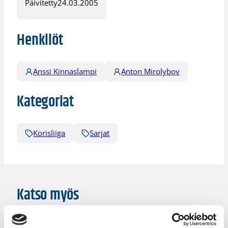
Päivitetty
24.03.2005
Henkilöt
Anssi Kinnaslampi
Anton Mirolybov
Kategoriat
Korisliiga
Sarjat
Katso myös