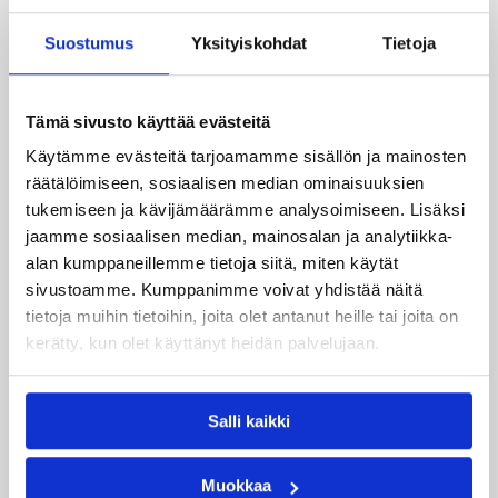
Suostumus
Yksityiskohdat
Tietoja
Tämä sivusto käyttää evästeitä
Käytämme evästeitä tarjoamamme sisällön ja mainosten
räätälöimiseen, sosiaalisen median ominaisuuksien
tukemiseen ja kävijämäärämme analysoimiseen. Lisäksi
jaamme sosiaalisen median, mainosalan ja analytiikka-
alan kumppaneillemme tietoja siitä, miten käytät
sivustoamme. Kumppanimme voivat yhdistää näitä
07.08.2026 09:23
Korisliiga
tietoja muihin tietoihin, joita olet antanut heille tai joita on
kerätty, kun olet käyttänyt heidän palvelujaan.
Daniel Dolenc KTP-Basketin
haaviin
Salli kaikki
Dolenc on rakentanut pitkän ammattilaisuran
Suomen lisäksi Ranskassa, Itävallassa,
Muokkaa