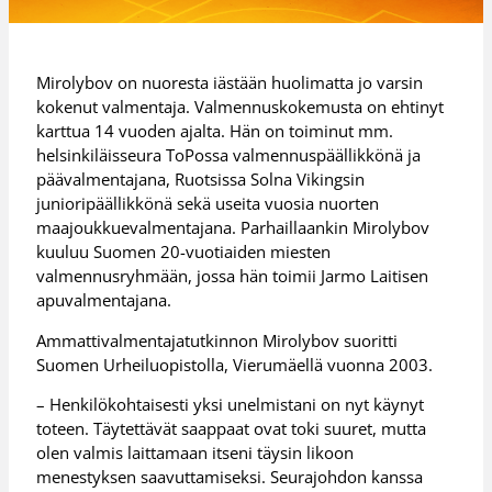
Mirolybov on nuoresta iästään huolimatta jo varsin
kokenut valmentaja. Valmennuskokemusta on ehtinyt
karttua 14 vuoden ajalta. Hän on toiminut mm.
helsinkiläisseura ToPossa valmennuspäällikkönä ja
päävalmentajana, Ruotsissa Solna Vikingsin
junioripäällikkönä sekä useita vuosia nuorten
maajoukkuevalmentajana. Parhaillaankin Mirolybov
kuuluu Suomen 20-vuotiaiden miesten
valmennusryhmään, jossa hän toimii Jarmo Laitisen
apuvalmentajana.
Ammattivalmentajatutkinnon Mirolybov suoritti
Suomen Urheiluopistolla, Vierumäellä vuonna 2003.
– Henkilökohtaisesti yksi unelmistani on nyt käynyt
toteen. Täytettävät saappaat ovat toki suuret, mutta
olen valmis laittamaan itseni täysin likoon
menestyksen saavuttamiseksi. Seurajohdon kanssa