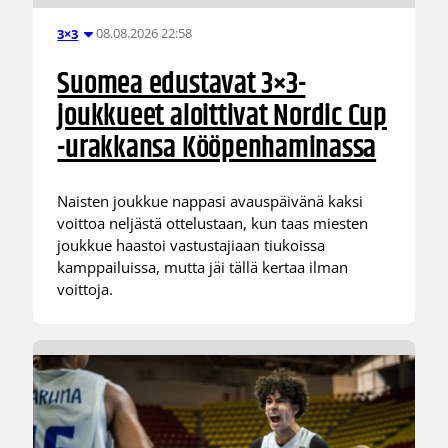
08.08.2026 22:58
3×3
Suomea edustavat 3×3-
joukkueet aloittivat Nordic Cup
-urakkansa Kööpenhaminassa
Naisten joukkue nappasi avauspäivänä kaksi
voittoa neljästä ottelustaan, kun taas miesten
joukkue haastoi vastustajiaan tiukoissa
kamppailuissa, mutta jäi tällä kertaa ilman
voittoja.