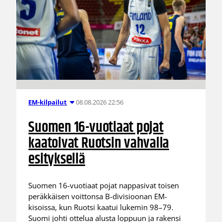
08.08.2026 22:56
EM-kilpailut
Suomen 16-vuotiaat pojat
kaatoivat Ruotsin vahvalla
esityksellä
Suomen 16-vuotiaat pojat nappasivat toisen
peräkkäisen voittonsa B-divisioonan EM-
kisoissa, kun Ruotsi kaatui lukemin 98–79.
Suomi johti ottelua alusta loppuun ja rakensi