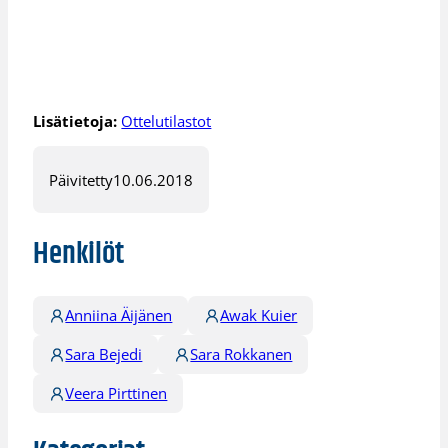
Lisätietoja:
Ottelutilastot
Päivitetty
10.06.2018
Henkilöt
Anniina Äijänen
Awak Kuier
Sara Bejedi
Sara Rokkanen
Veera Pirttinen