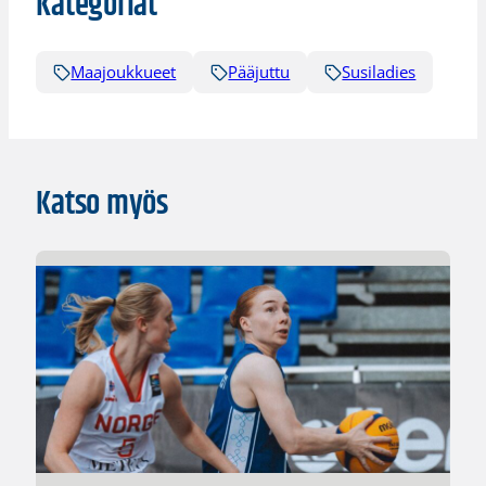
Kategoriat
Maajoukkueet
Pääjuttu
Susiladies
Katso myös