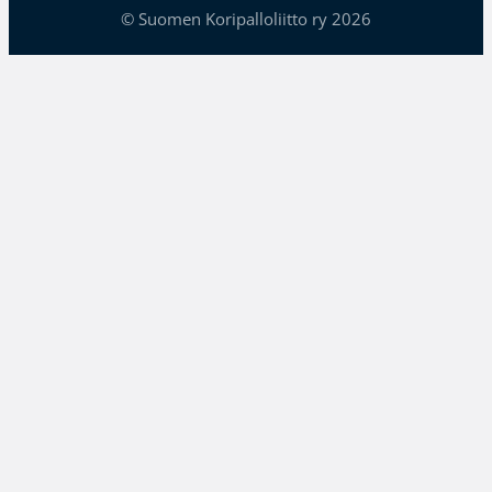
© Suomen Koripalloliitto ry 2026