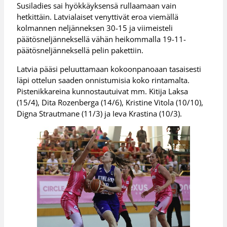
Susiladies sai hyökkäyksensä rullaamaan vain
hetkittäin. Latvialaiset venyttivät eroa viemällä
kolmannen neljänneksen 30-15 ja viimeisteli
päätösneljänneksellä vähän heikommalla 19-11-
päätösneljänneksellä pelin pakettiin.
Latvia pääsi peluuttamaan kokoonpanoaan tasaisesti
läpi ottelun saaden onnistumisia koko rintamalta.
Pistenikkareina kunnostautuivat mm. Kitija Laksa
(15/4), Dita Rozenberga (14/6), Kristine Vitola (10/10),
Digna Strautmane (11/3) ja Ieva Krastina (10/3).