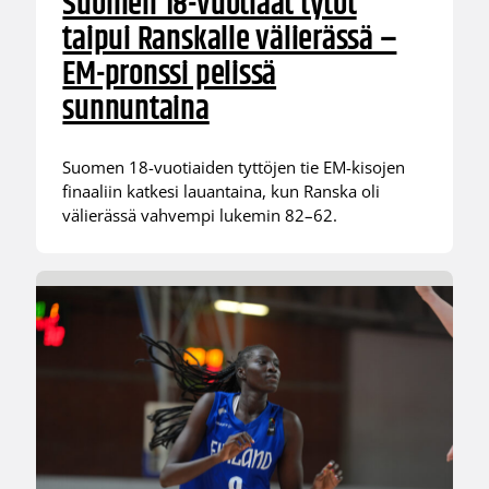
Suomen 18-vuotiaat tytöt
taipui Ranskalle välierässä –
EM-pronssi pelissä
sunnuntaina
Suomen 18-vuotiaiden tyttöjen tie EM-kisojen
finaaliin katkesi lauantaina, kun Ranska oli
välierässä vahvempi lukemin 82–62.