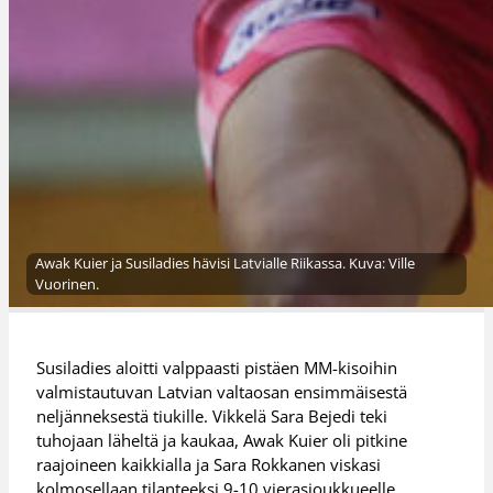
Awak Kuier ja Susiladies hävisi Latvialle Riikassa. Kuva: Ville
Vuorinen.
Susiladies aloitti valppaasti pistäen MM-kisoihin
valmistautuvan Latvian valtaosan ensimmäisestä
neljänneksestä tiukille. Vikkelä Sara Bejedi teki
tuhojaan läheltä ja kaukaa, Awak Kuier oli pitkine
raajoineen kaikkialla ja Sara Rokkanen viskasi
kolmosellaan tilanteeksi 9-10 vierasjoukkueelle.