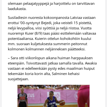
olemaan pelaajatyyppejä ja harjoittelu on tarvittavan
laadukasta.
Susiladiesin nuoresta kokoonpanosta Latviaa vastaan
erottui ’00-syntynyt Bejedi, joka veisteli 15 pistettä,
neljä levypalloa, viisi syöttöä ja neljä riistoa. Vuotta
nuorempi Kuier (8/9) taas pääsi esittelemään valtavaa
potentiaaliansa. Kuierin ottelun kohokohtiin kuului
mm. suoraan kuljetuksesta summerin peitonnut
kolmonen kolmannen neljänneksen päätteeksi.
– Sara otti viikonlopun aikana huiman harppauksen
eteenpäin. Toivottavasti jatkaa samalla tavalla. Awakia
vastaan ei edelleenkään pysty edes maailman huiput
tekemään koria korin alta, Salminen kehaisi
suojattejaan.