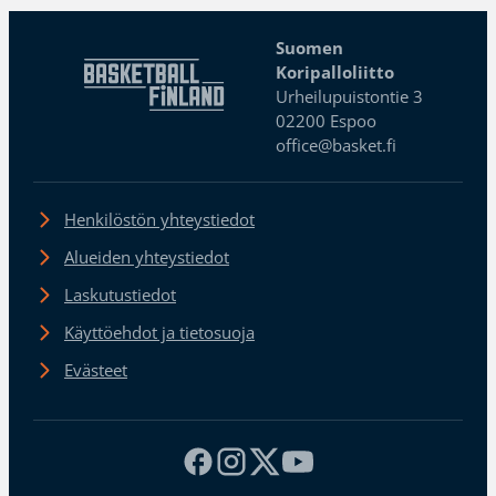
Suomen
Koripalloliitto
Urheilupuistontie 3
02200 Espoo
office@basket.fi
Henkilöstön yhteystiedot
Alueiden yhteystiedot
Laskutustiedot
Käyttöehdot ja tietosuoja
Evästeet