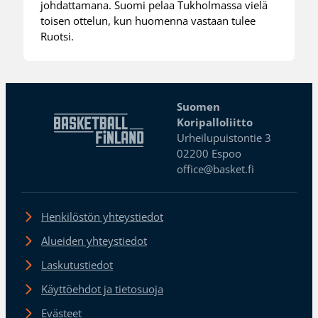
johdattamana. Suomi pelaa Tukholmassa vielä
toisen ottelun, kun huomenna vastaan tulee
Ruotsi.
Suomen
Koripalloliitto
Urheilupuistontie 3
02200 Espoo
office@basket.fi
Henkilöstön yhteystiedot
Alueiden yhteystiedot
Laskutustiedot
Käyttöehdot ja tietosuoja
Evästeet