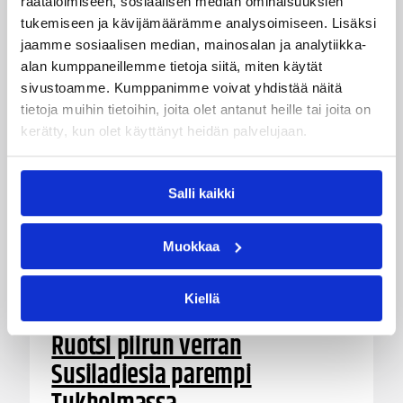
räätälöimiseen, sosiaalisen median ominaisuuksien
tukemiseen ja kävijämäärämme analysoimiseen. Lisäksi
jaamme sosiaalisen median, mainosalan ja analytiikka-
alan kumppaneillemme tietoja siitä, miten käytät
sivustoamme. Kumppanimme voivat yhdistää näitä
tietoja muihin tietoihin, joita olet antanut heille tai joita on
kerätty, kun olet käyttänyt heidän palvelujaan.
Salli kaikki
Muokkaa
Kiellä
07.08.2026 21:42
Maaottelu
Ruotsi piirun verran
Susiladiesia parempi