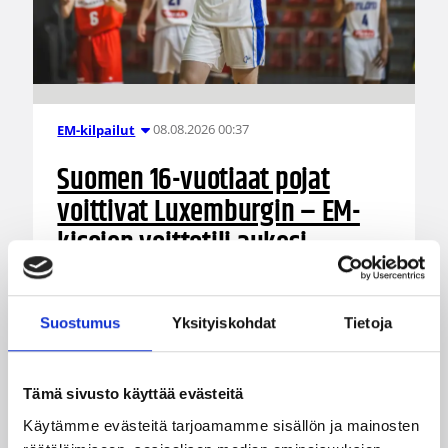
08.08.2026 00:37
EM-kilpailut
Suomen 16-vuotiaat pojat
voittivat Luxemburgin – EM-
kisojen voittotili aukesi
vakuuttavalla pelillä
Suostumus
Yksityiskohdat
Tietoja
Suomen 16-vuotiaat pojat ottivat vakuuttavan
85–45-voiton Luxemburgista B-divisioonan EM-
kilpailuissa johtamalla ottelua alusta loppuun.
Tämä sivusto käyttää evästeitä
Suomi kohtaa huomenna Ruotsin klo 19.30
Suomen aikaa.
Käytämme evästeitä tarjoamamme sisällön ja mainosten