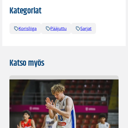
Kategoriat
Korisliiga
Pääjuttu
Sarjat
Katso myös