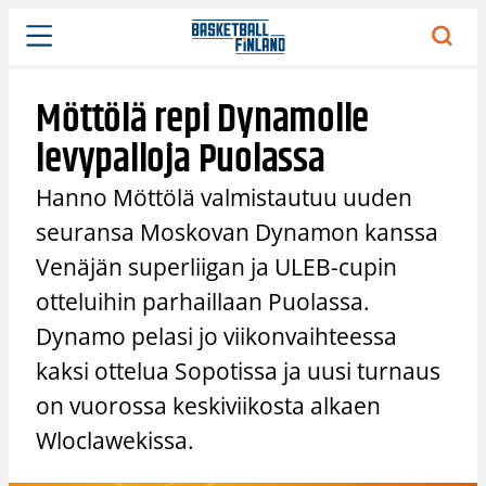
Siirry
sisältöön
Möttölä repi Dynamolle
levypalloja Puolassa
Hanno Möttölä valmistautuu uuden
seuransa Moskovan Dynamon kanssa
Venäjän superliigan ja ULEB-cupin
otteluihin parhaillaan Puolassa.
Dynamo pelasi jo viikonvaihteessa
kaksi ottelua Sopotissa ja uusi turnaus
on vuorossa keskiviikosta alkaen
Wloclawekissa.