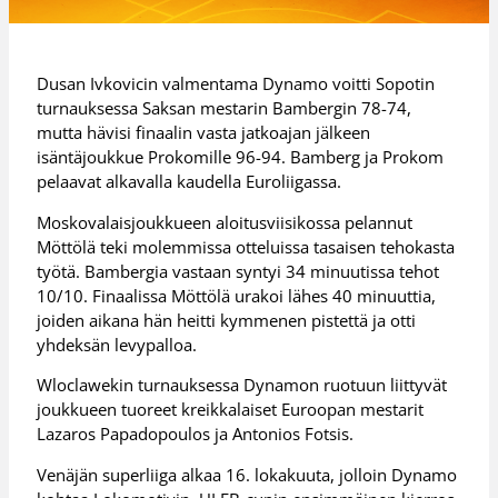
Dusan Ivkovicin valmentama Dynamo voitti Sopotin
turnauksessa Saksan mestarin Bambergin 78-74,
mutta hävisi finaalin vasta jatkoajan jälkeen
isäntäjoukkue Prokomille 96-94. Bamberg ja Prokom
pelaavat alkavalla kaudella Euroliigassa.
Moskovalaisjoukkueen aloitusviisikossa pelannut
Möttölä teki molemmissa otteluissa tasaisen tehokasta
työtä. Bambergia vastaan syntyi 34 minuutissa tehot
10/10. Finaalissa Möttölä urakoi lähes 40 minuuttia,
joiden aikana hän heitti kymmenen pistettä ja otti
yhdeksän levypalloa.
Wloclawekin turnauksessa Dynamon ruotuun liittyvät
joukkueen tuoreet kreikkalaiset Euroopan mestarit
Lazaros Papadopoulos ja Antonios Fotsis.
Venäjän superliiga alkaa 16. lokakuuta, jolloin Dynamo