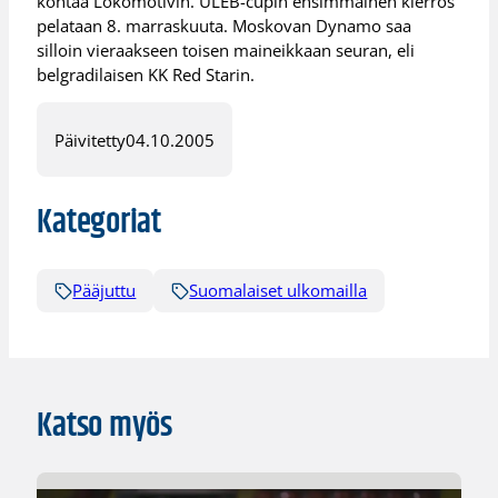
kohtaa Lokomotivin. ULEB-cupin ensimmäinen kierros
pelataan 8. marraskuuta. Moskovan Dynamo saa
silloin vieraakseen toisen maineikkaan seuran, eli
belgradilaisen KK Red Starin.
Päivitetty
04.10.2005
Kategoriat
Pääjuttu
Suomalaiset ulkomailla
Katso myös