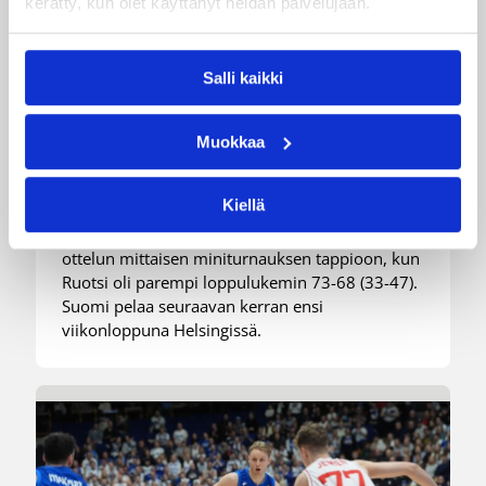
kerätty, kun olet käyttänyt heidän palvelujaan.
07.08.2026 21:42
Maaottelu
Salli kaikki
Ruotsi piirun verran
Susiladiesia parempi
Muokkaa
Tukholmassa
Kiellä
Susiladies päätti Tukholmassa pelatun kahden
ottelun mittaisen miniturnauksen tappioon, kun
Ruotsi oli parempi loppulukemin 73-68 (33-47).
Suomi pelaa seuraavan kerran ensi
viikonloppuna Helsingissä.