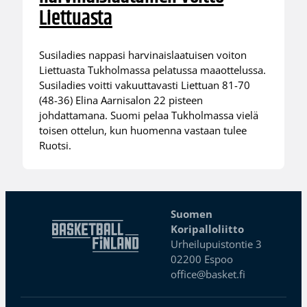
Liettuasta
Susiladies nappasi harvinaislaatuisen voiton
Liettuasta Tukholmassa pelatussa maaottelussa.
Susiladies voitti vakuuttavasti Liettuan 81-70
(48-36) Elina Aarnisalon 22 pisteen
johdattamana. Suomi pelaa Tukholmassa vielä
toisen ottelun, kun huomenna vastaan tulee
Ruotsi.
Suomen
Koripalloliitto
Urheilupuistontie 3
02200 Espoo
office@basket.fi