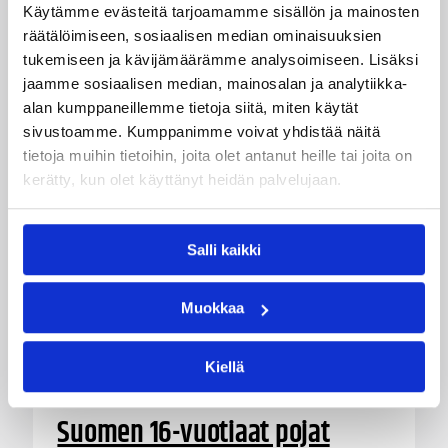
Käytämme evästeitä tarjoamamme sisällön ja mainosten
voittoja.
räätälöimiseen, sosiaalisen median ominaisuuksien
tukemiseen ja kävijämäärämme analysoimiseen. Lisäksi
jaamme sosiaalisen median, mainosalan ja analytiikka-
alan kumppaneillemme tietoja siitä, miten käytät
sivustoamme. Kumppanimme voivat yhdistää näitä
tietoja muihin tietoihin, joita olet antanut heille tai joita on
kerätty, kun olet käyttänyt heidän palvelujaan.
Salli kaikki
Muokkaa
Kiellä
08.08.2026 22:56
EM-kilpailut
Suomen 16-vuotiaat pojat