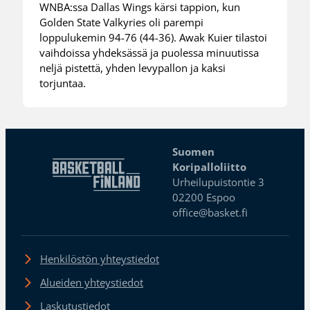
WNBA:ssa Dallas Wings kärsi tappion, kun
Golden State Valkyries oli parempi
loppulukemin 94-76 (44-36). Awak Kuier tilastoi
vaihdoissa yhdeksässä ja puolessa minuutissa
neljä pistettä, yhden levypallon ja kaksi
torjuntaa.
Suomen
Koripalloliitto
Urheilupuistontie 3
02200 Espoo
office@basket.fi
Henkilöstön yhteystiedot
Alueiden yhteystiedot
Laskutustiedot