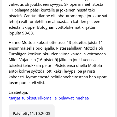
vahvuus oli joukkueen syvyys. Skipperin miehistöstä
11 pelaajaa pääsi kentälle ja jokainen heistä teki
pisteitä. Cantùn tilanne oli lohduttomampi; joukkue sai
tehoja vaihtomiehiltään ainoastaan kahden pisteen
edestä. Skipper Bolognan voittolukemat kirjattiin
lopulta 90-83.
Hanno Möttölä kokosi ottelussa 13 pistettä, joista 11
ensimmäisellä puoliajalla. Pistesaaliillaan Möttölä oli
Euroliigan korikuninkuuden viime kaudella voittaneen
Milos Vujanicin (16 pistettä) jälkeen joukkueensa
toiseksi tehokkain peluri. Pisteidensä ohella Möttölä
antoi kolme syöttöä, otti kaksi levypalloa ja riisti
kahdesti. Kymmenestä pelitilanneheitostaan hän upotti
tasan puolet eli viisi.
Lisätietoja:
/sarjat_tulokset/ulkomailla_pelaavat_miehet/
Päivitetty
11.10.2003