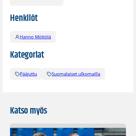
Henkilöt
Hanno Möttölä
Kategoriat
Pääjuttu
Suomalaiset ulkomailla
Katso myös