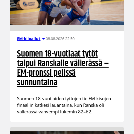
08.08.2026 22:50
EM-kilpailut
Suomen 18-vuotiaat tytöt
taipui Ranskalle välierässä –
EM-pronssi pelissä
sunnuntaina
Suomen 18-vuotiaiden tyttöjen tie EM-kisojen
finaaliin katkesi lauantaina, kun Ranska oli
välierässä vahvempi lukemin 82–62.