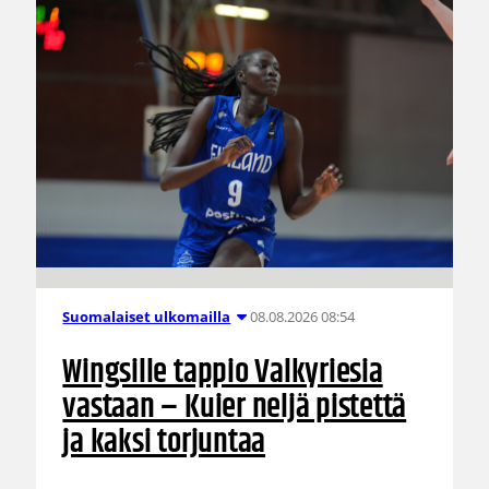
08.08.2026 08:54
Suomalaiset ulkomailla
Wingsille tappio Valkyriesia
vastaan – Kuier neljä pistettä
ja kaksi torjuntaa