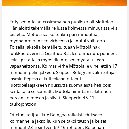
Erityisen ottelun ensimmäinen puolisko oli Möttölän.
Hän aloitti tekemällä reilussa kolmessa minuutissa viisi
pistettä. Möttölä sai kuitenkin pari minuuttia
myöhemmin toisen virheensä ja joutui vaihtoon.
Toisella jaksolla kentälle tultuaan Möttölä haki
joukkuetoverinsa Gianluca Basilen ohiheiton, punnersi
kaksi pistettä ja myös rikkomisen myötä tulleen
vapaaheittonsa. Kolmas virhe Möttölälle vihellettiin 17
minuutin pelin jälkeen. Skipper Bolognan valmentaja
Jasmin Repesa ei kuitenkaan ottanut
luottopelaajakseen noussutta suomalaista heti pois
kentältä ja se kannatti. Möttölä nimittäin säkitti heti
perään kolmosen ja siivitti Skipperin 46-41-
taukojohtoon.
Ottelun kotijoukkue Bologna ratkaisi edukseen
kolmannella jaksolla, kun se takoi tauon jälkeiset
minuutit 23-5 siirtyen 69-46-johtoon. Bolognan