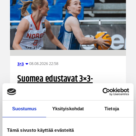
08.08.2026 22:58
3×3
Suomea edustavat 3×3-
joukkueet aloittivat Nordic Cup
-urakkansa Kööpenhaminassa
Suostumus
Yksityiskohdat
Tietoja
Naisten joukkue nappasi avauspäivänä kaksi
voittoa neljästä ottelustaan, kun taas miesten
joukkue haastoi vastustajiaan tiukoissa
Tämä sivusto käyttää evästeitä
kamppailuissa, mutta jäi tällä kertaa ilman