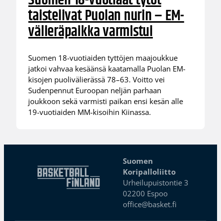
Suomen 18-vuotiaat tytöt
taistelivat Puolan nurin – EM-
välieräpaikka varmistui
Suomen 18-vuotiaiden tyttöjen maajoukkue
jatkoi vahvaa kesäänsä kaatamalla Puolan EM-
kisojen puolivälierässä 78–63. Voitto vei
Sudenpennut Euroopan neljän parhaan
joukkoon sekä varmisti paikan ensi kesän alle
19-vuotiaiden MM-kisoihin Kiinassa.
Suomen
Koripalloliitto
Urheilupuistontie 3
02200 Espoo
office@basket.fi