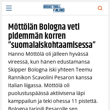
Siirry
sisältöön
Möttölän Bologna veti
pidemmän korren
”suomalaiskohtaamisessa”
Hanno Möttölä oli jälleen hyvässä
vireessä, kun hänen edustamansa
Skipper Bologna iski yhteen Teemu
Rannikon Scavolini Pesaron kanssa
Italian liigassa. Möttölä oli
puolustuspäässä aktiivisena läpi
kamppailun ja teki ohessa 11 pistettä.
Bologna tarjoili Pesarolle sen