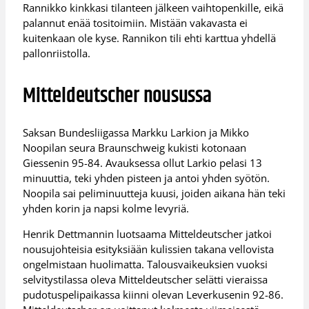
Rannikko kinkkasi tilanteen jälkeen vaihtopenkille, eikä
palannut enää tositoimiin. Mistään vakavasta ei
kuitenkaan ole kyse. Rannikon tili ehti karttua yhdellä
pallonriistolla.
Mitteldeutscher nousussa
Saksan Bundesliigassa Markku Larkion ja Mikko
Noopilan seura Braunschweig kukisti kotonaan
Giessenin 95-84. Avauksessa ollut Larkio pelasi 13
minuuttia, teki yhden pisteen ja antoi yhden syötön.
Noopila sai peliminuutteja kuusi, joiden aikana hän teki
yhden korin ja napsi kolme levyriä.
Henrik Dettmannin luotsaama Mitteldeutscher jatkoi
nousujohteisia esityksiään kulissien takana vellovista
ongelmistaan huolimatta. Talousvaikeuksien vuoksi
selvitystilassa oleva Mitteldeutscher selätti vieraissa
pudotuspelipaikassa kiinni olevan Leverkusenin 92-86.