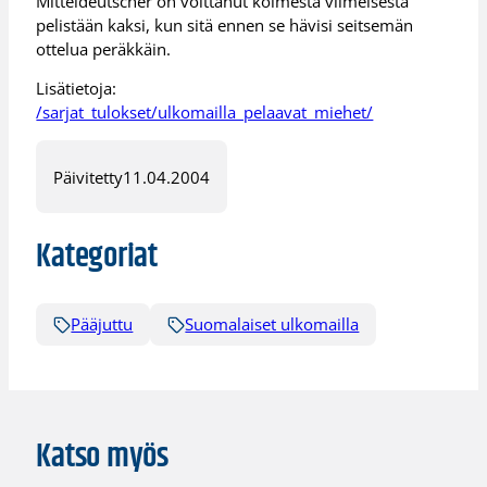
Mitteldeutscher on voittanut kolmesta viimeisestä
pelistään kaksi, kun sitä ennen se hävisi seitsemän
ottelua peräkkäin.
Lisätietoja:
/sarjat_tulokset/ulkomailla_pelaavat_miehet/
Päivitetty
11.04.2004
Kategoriat
Pääjuttu
Suomalaiset ulkomailla
Katso myös