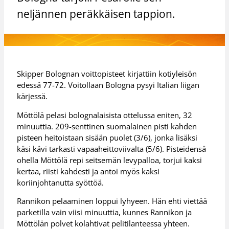
neljännen peräkkäisen tappion.
Skipper Bolognan voittopisteet kirjattiin kotiyleisön
edessä 77-72. Voitollaan Bologna pysyi Italian liigan
kärjessä.
Möttölä pelasi bolognalaisista ottelussa eniten, 32
minuuttia. 209-senttinen suomalainen pisti kahden
pisteen heitoistaan sisään puolet (3/6), jonka lisäksi
käsi kävi tarkasti vapaaheittoviivalta (5/6). Pisteidensä
ohella Möttölä repi seitsemän levypalloa, torjui kaksi
kertaa, riisti kahdesti ja antoi myös kaksi
koriinjohtanutta syöttöä.
Rannikon pelaaminen loppui lyhyeen. Hän ehti viettää
parketilla vain viisi minuuttia, kunnes Rannikon ja
Möttölän polvet kolahtivat pelitilanteessa yhteen.