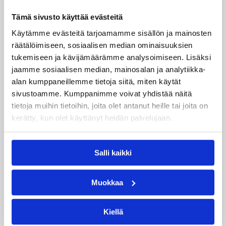
Dolenc on rakentanut pitkän ammattilaisuran
Suomen lisäksi Ranskassa, Itävallassa,
Tämä sivusto käyttää evästeitä
Liettuassa, Romaniassa, Bosniassa ja viimeksi
Käytämme evästeitä tarjoamamme sisällön ja mainosten
Islannissa.
räätälöimiseen, sosiaalisen median ominaisuuksien
tukemiseen ja kävijämäärämme analysoimiseen. Lisäksi
jaamme sosiaalisen median, mainosalan ja analytiikka-
alan kumppaneillemme tietoja siitä, miten käytät
sivustoamme. Kumppanimme voivat yhdistää näitä
tietoja muihin tietoihin, joita olet antanut heille tai joita on
kerätty, kun olet käyttänyt heidän palvelujaan.
Salli kaikki
Muokkaa
Kiellä
06.08.2026 21:44
Maaottelu