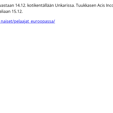
astaan 14.12. kotikentällään Unkarissa. Tuukkasen Acis Inc
liaan 15.12.
t_naiset/pelaajat_euroopassa/