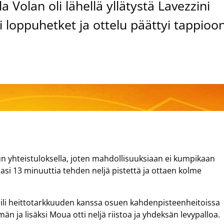
 Volan oli lähellä yllätystä Lavezzini
loppuhetket ja ottelu päättyi tappioo
n yhteistuloksella, joten mahdollisuuksiaan ei kumpikaan
asi 13 minuuttia tehden neljä pistettä ja ottaen kolme
aili heittotarkkuuden kanssa osuen kahdenpisteenheitoissa
emän ja lisäksi Moua otti neljä riistoa ja yhdeksän levypalloa.