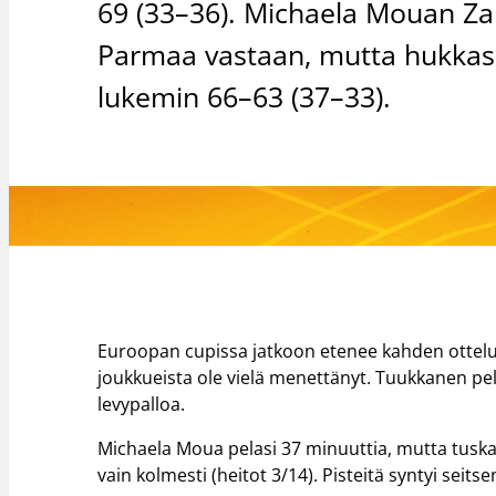
69 (33–36). Michaela Mouan Zala
Parmaa vastaan, mutta hukkasi 
lukemin 66–63 (37–33).
Euroopan cupissa jatkoon etenee kahden ottelu
joukkueista ole vielä menettänyt. Tuukkanen pel
levypalloa.
Michaela Moua pelasi 37 minuuttia, mutta tusk
vain kolmesti (heitot 3/14). Pisteitä syntyi seits