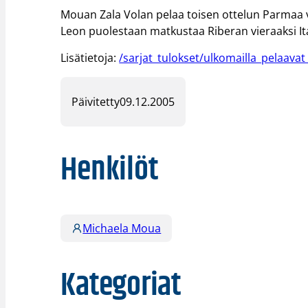
Mouan Zala Volan pelaa toisen ottelun Parmaa v
Leon puolestaan matkustaa Riberan vieraaksi Ita
Lisätietoja:
/sarjat_tulokset/ulkomailla_pelaava
Päivitetty
09.12.2005
Henkilöt
Michaela Moua
Kategoriat