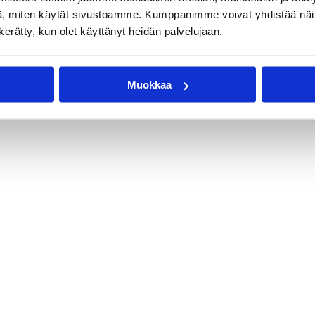
, miten käytät sivustoamme. Kumppanimme voivat yhdistää näitä t
n kerätty, kun olet käyttänyt heidän palvelujaan.
Muokkaa