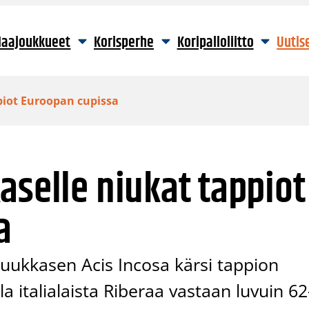
aajoukkueet
Korisperhe
Koripalloliitto
Uutis
piot Euroopan cupissa
aselle niukat tappiot
a
Tuukkasen Acis Incosa kärsi tappion
a italialaista Riberaa vastaan luvuin 62