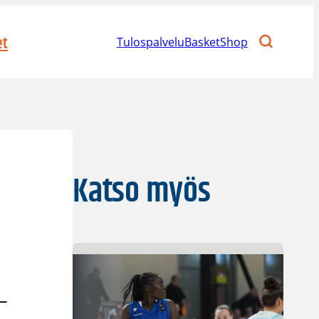
et
Tulospalvelu
BasketShop
Katso myös
–