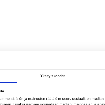
Yksityiskohdat
itä
mme sisällön ja mainosten räätälöimiseen, sosiaalisen median
iseen. Lisäksi jaamme sosiaalisen median, mainosalan ja analy