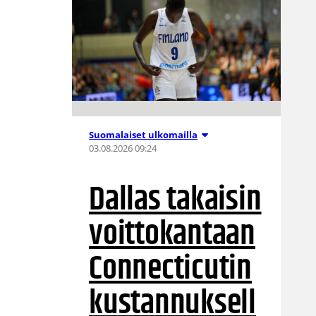
Suomalaiset ulkomailla
03.08.2026 09:24
Dallas takaisin
voittokantaan
Connecticutin
kustannuksell