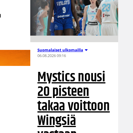
n
Suomalaiset ulkomailla
06.08.2026 09:16
Mystics nousi
20 pisteen
takaa voittoon
Wingsiä