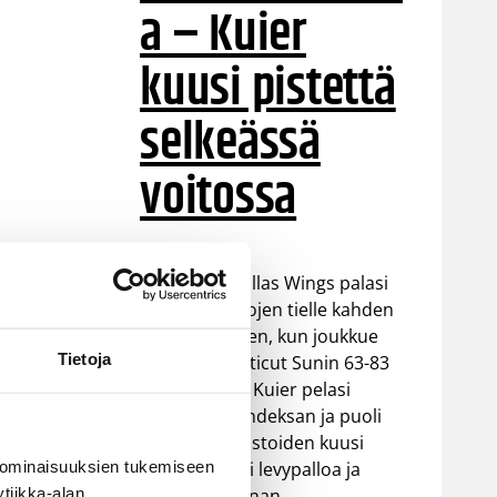
a – Kuier
kuusi pistettä
selkeässä
voitossa
WNBA:ssa Dallas Wings palasi
takaisin voittojen tielle kahden
tappion jälkeen, kun joukkue
Tietoja
voitti Connecticut Sunin 63-83
(37-48). Awak Kuier pelasi
vaihdosta kahdeksan ja puoli
minuuttia tilastoiden kuusi
 ominaisuuksien tukemiseen
pistettä, kaksi levypalloa ja
tiikka-alan
yhden torjunnan.