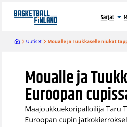
Siirry
sisältöön
Sarjat
M
Uutiset
Moualle ja Tuukkaselle niukat tap
Moualle ja Tuukk
Euroopan cupiss
Maajoukkuekoripalloilija Taru 
Euroopan cupin jatkokierroksell