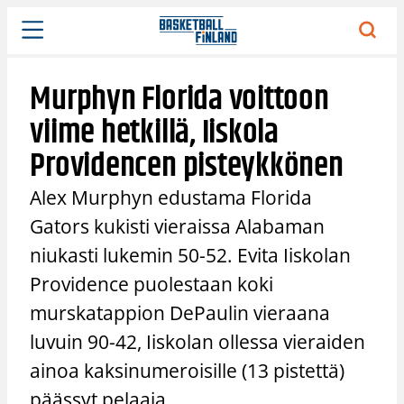
Siirry
sisältöön
Murphyn Florida voittoon
viime hetkillä, Iiskola
Providencen pisteykkönen
Alex Murphyn edustama Florida
Gators kukisti vieraissa Alabaman
niukasti lukemin 50-52. Evita Iiskolan
Providence puolestaan koki
murskatappion DePaulin vieraana
luvuin 90-42, Iiskolan ollessa vieraiden
ainoa kaksinumeroisille (13 pistettä)
päässyt pelaaja.