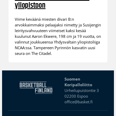
yliopistoon
Viime keväänä miesten divari B:n
arvokkaimmaksi pelaajaksi nimetty ja Susijengin
leiritysvahvuuteen viimeiset kaksi kesää
kuulunut Aaron Ekwere, 198 cm ja 19 vuotta, on
valinnut joukkueensa Yhdysvaltain yliopistoliiga
NCAA:ssa. Tampereen Pyrinnön kasvatin uusi
seura on The Citadel.
Suomen
Koripalloliitto
Urheilupuistontie 3
02200 Espoo
office@basket.fi