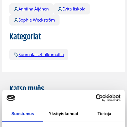
Anniina Äijänen
Evita Iiskola
Sophie Weckström
Kategoriat
Suomalaiset ulkomailla
Katso myös
Suostumus
Yksityiskohdat
Tietoja