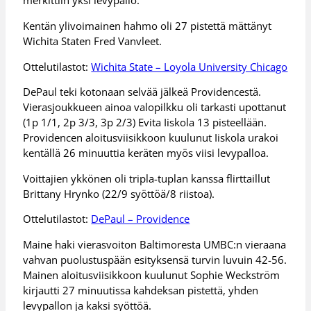
merkittiin yksi levypallo.
Kentän ylivoimainen hahmo oli 27 pistettä mättänyt
Wichita Staten Fred Vanvleet.
Ottelutilastot:
Wichita State – Loyola University Chicago
DePaul teki kotonaan selvää jälkeä Providencestä.
Vierasjoukkueen ainoa valopilkku oli tarkasti upottanut
(1p 1/1, 2p 3/3, 3p 2/3) Evita Iiskola 13 pisteellään.
Providencen aloitusviisikkoon kuulunut Iiskola urakoi
kentällä 26 minuuttia keräten myös viisi levypalloa.
Voittajien ykkönen oli tripla-tuplan kanssa flirttaillut
Brittany Hrynko (22/9 syöttöä/8 riistoa).
Ottelutilastot:
DePaul – Providence
Maine haki vierasvoiton Baltimoresta UMBC:n vieraana
vahvan puolustuspään esityksensä turvin luvuin 42-56.
Mainen aloitusviisikkoon kuulunut Sophie Weckström
kirjautti 27 minuutissa kahdeksan pistettä, yhden
levypallon ja kaksi syöttöä.