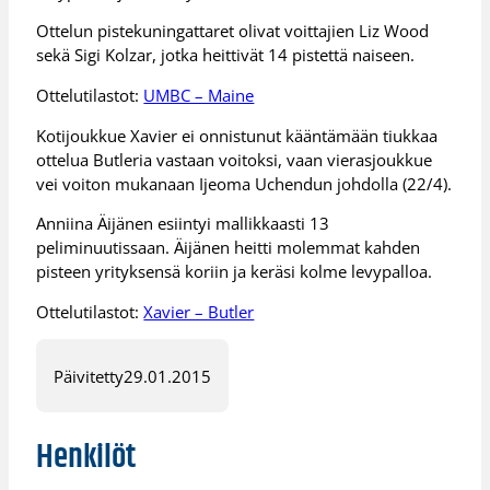
Ottelun pistekuningattaret olivat voittajien Liz Wood
sekä Sigi Kolzar, jotka heittivät 14 pistettä naiseen.
Ottelutilastot:
UMBC – Maine
Kotijoukkue Xavier ei onnistunut kääntämään tiukkaa
ottelua Butleria vastaan voitoksi, vaan vierasjoukkue
vei voiton mukanaan Ijeoma Uchendun johdolla (22/4).
Anniina Äijänen esiintyi mallikkaasti 13
peliminuutissaan. Äijänen heitti molemmat kahden
pisteen yrityksensä koriin ja keräsi kolme levypalloa.
Ottelutilastot:
Xavier – Butler
Päivitetty
29.01.2015
Henkilöt