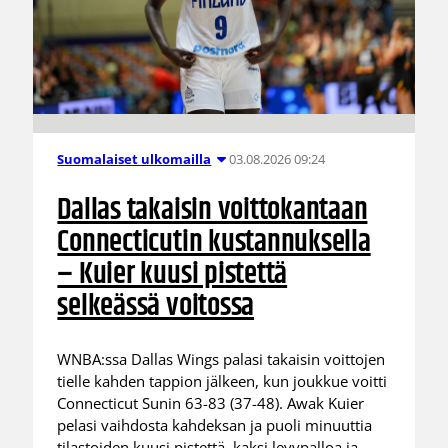
03.08.2026 09:24
Suomalaiset ulkomailla
Dallas takaisin voittokantaan
Connecticutin kustannuksella
– Kuier kuusi pistettä
selkeässä voitossa
WNBA:ssa Dallas Wings palasi takaisin voittojen
tielle kahden tappion jälkeen, kun joukkue voitti
Connecticut Sunin 63-83 (37-48). Awak Kuier
pelasi vaihdosta kahdeksan ja puoli minuuttia
tilastoiden kuusi pistettä, kaksi levypalloa ja