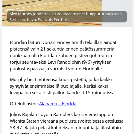
Alex Murphy johdattaa 20-vuotiaat miehet huipputurnaukseen
Serbiaan. Kuva: Francois Perthuis.
Floridan laituri Dorian Finney-Smith teki illan ainoat
pisteensä vain 21 sekuntia ennen päätössummeria
donkkaamalla Floridan kahden pisteen johtoon ja
torjui seuraavaksi Levi Randolphin (9/6) yrityksen
puolustuspäässä ja varmisti voiton Floridalle.
Murphy heitti yhteensä kuusi pistettä, jotka kaikki
syntyivät ensimmäisellä puoliajalla, keräsi kaksi
levypalloa sekä riisti pallon kahdesti 15 minuutissa.
Ottelutilastot:
Alabama – Florida
Julius Rajalan Loyola Ramblers kärsi vierastappion
Wichita Staten vieraana puolustusvoittoisessa ottelussa
58-47. Rajala pelasi kahdeksan minuuttia ja tilastoihin