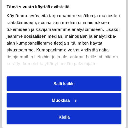
Tämä sivusto käyttää evästeitä
Käytämme evästeitä tarjoamamme sisällön ja mainosten
räätälöimiseen, sosiaalisen median ominaisuuksien
tukemiseen ja kävijämäärämme analysoimiseen. Lisäksi
jaamme sosiaalisen median, mainosalan ja analytiikka-
alan kumppaneillemme tietoja siitä, miten käytät
sivustoamme. Kumppanimme voivat yhdistää näitä
tietoja muihin tietoihin, joita olet antanut heille tai joita on
08.08.2026 08:54
Suomalaiset ulkomailla
kerätty, kun olet käyttänyt heidän palvelujaan.
Wingsille tappio Valkyriesia
vastaan – Kuier neljä pistettä
Salli kaikki
ja kaksi torjuntaa
Muokkaa
WNBA:ssa Dallas Wings kärsi tappion, kun
Kiellä
Golden State Valkyries oli parempi
loppulukemin 94-76 (44-36). Awak Kuier tilastoi