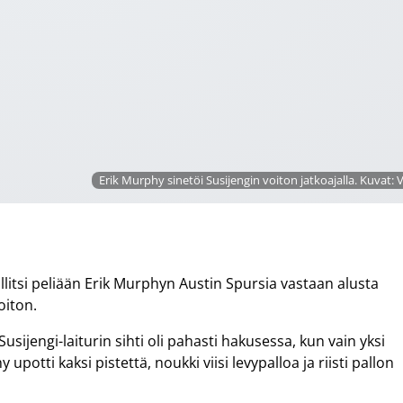
Erik Murphy sinetöi Susijengin voiton jatkoajalla. Kuvat: V
llitsi peliään Erik Murphyn Austin Spursia vastaan alusta
oiton.
sijengi-laiturin sihti oli pahasti hakusessa, kun vain yksi
potti kaksi pistettä, noukki viisi levypalloa ja riisti pallon