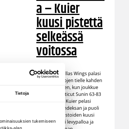
a – Kuier
kuusi pistettä
selkeässä
voitossa
WNBA:ssa Dallas Wings palasi
takaisin voittojen tielle kahden
tappion jälkeen, kun joukkue
Tietoja
voitti Connecticut Sunin 63-83
(37-48). Awak Kuier pelasi
vaihdosta kahdeksan ja puoli
minuuttia tilastoiden kuusi
 ominaisuuksien tukemiseen
pistettä, kaksi levypalloa ja
tiikka-alan
yhden torjunnan.