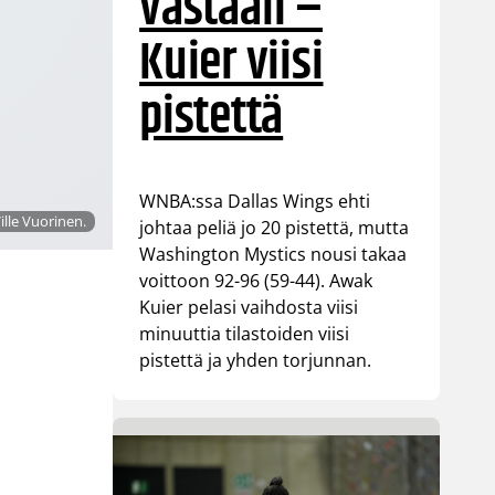
vastaan –
Kuier viisi
pistettä
WNBA:ssa Dallas Wings ehti
ille Vuorinen.
johtaa peliä jo 20 pistettä, mutta
Washington Mystics nousi takaa
voittoon 92-96 (59-44). Awak
Kuier pelasi vaihdosta viisi
minuuttia tilastoiden viisi
pistettä ja yhden torjunnan.