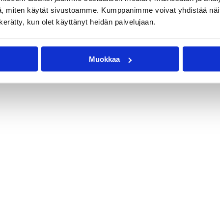
, miten käytät sivustoamme. Kumppanimme voivat yhdistää näitä t
n kerätty, kun olet käyttänyt heidän palvelujaan.
Muokkaa