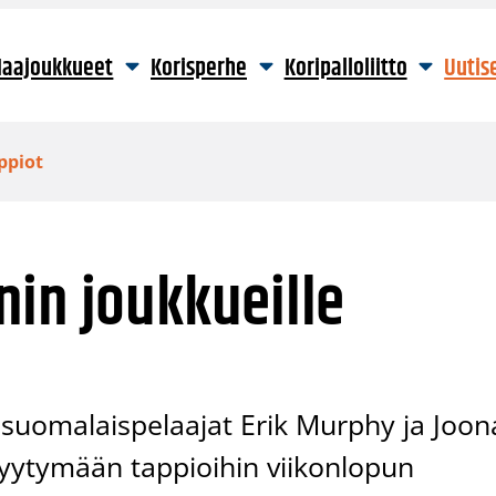
aajoukkueet
Korisperhe
Koripalloliitto
Uutis
ppiot
in joukkueille
 suomalaispelaajat Erik Murphy ja Joon
tyytymään tappioihin viikonlopun