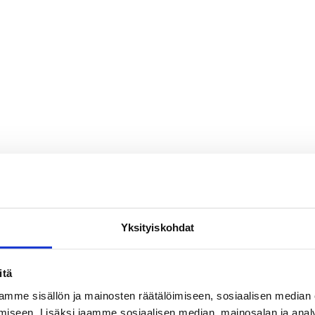
Yksityiskohdat
itä
mme sisällön ja mainosten räätälöimiseen, sosiaalisen median
iseen. Lisäksi jaamme sosiaalisen median, mainosalan ja analy