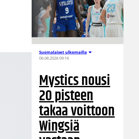
Suomalaiset ulkomailla
06.08.2026 09:16
Mystics nousi
20 pisteen
takaa voittoon
Wingsiä