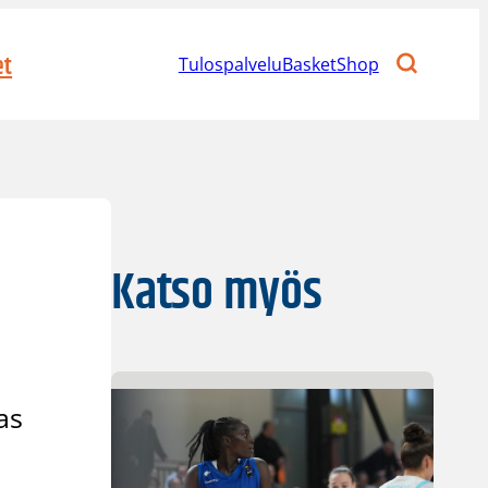
et
Tulospalvelu
BasketShop
Katso myös
as