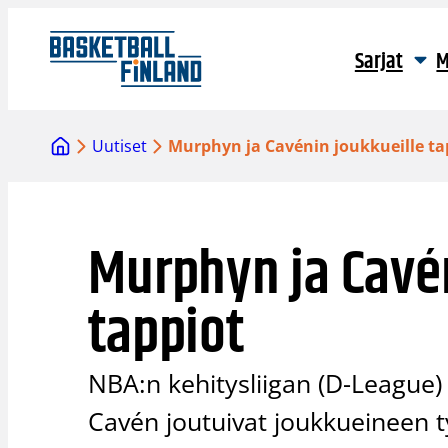
Siirry
sisältöön
Sarjat
M
Uutiset
Murphyn ja Cavénin joukkueille ta
Murphyn ja Cavén
tappiot
NBA:n kehitysliigan (D-League)
Cavén joutuivat joukkueineen 