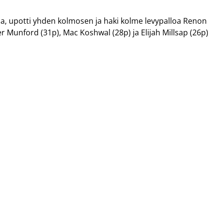
ia, upotti yhden kolmosen ja haki kolme levypalloa Renon
r Munford (31p), Mac Koshwal (28p) ja Elijah Millsap (26p)