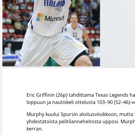
Eric Griffinin (26p) tahdittama Texas Legends ha
loppuun ja nautiskeli ottelusta 103–90 (52–46)-v
Murphy kuului Spursin aloitusviisikkoon, mutta Su
yhdestätoista pelitilanneheitosta upposi. Murphy u
kerran.