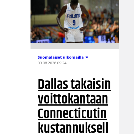
Suomalaiset ulkomailla
03.08.2026 09:24
Dallas takaisin
voittokantaan
Connecticutin
kustannuksell