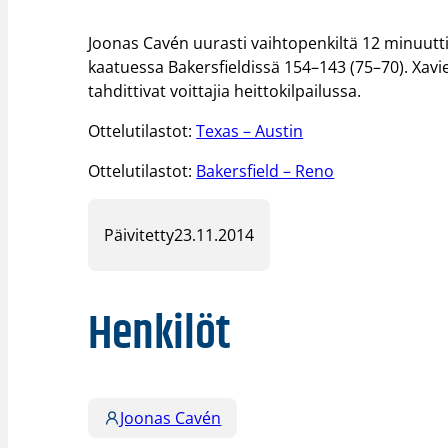
Joonas Cavén uurasti vaihtopenkiltä 12 minuutt
kaatuessa Bakersfieldissä 154–143 (75–70). Xavie
tahdittivat voittajia heittokilpailussa.
Ottelutilastot:
Texas – Austin
Ottelutilastot:
Bakersfield – Reno
Päivitetty
23.11.2014
Henkilöt
Joonas Cavén