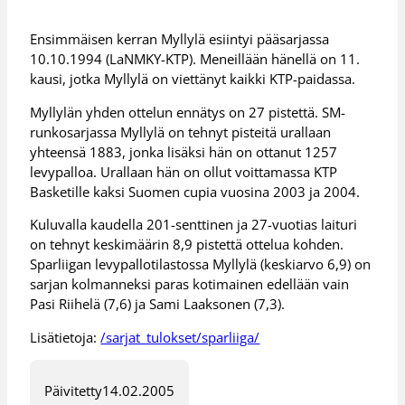
Ensimmäisen kerran Myllylä esiintyi pääsarjassa
10.10.1994 (LaNMKY-KTP). Meneillään hänellä on 11.
kausi, jotka Myllylä on viettänyt kaikki KTP-paidassa.
Myllylän yhden ottelun ennätys on 27 pistettä. SM-
runkosarjassa Myllylä on tehnyt pisteitä urallaan
yhteensä 1883, jonka lisäksi hän on ottanut 1257
levypalloa. Urallaan hän on ollut voittamassa KTP
Basketille kaksi Suomen cupia vuosina 2003 ja 2004.
Kuluvalla kaudella 201-senttinen ja 27-vuotias laituri
on tehnyt keskimäärin 8,9 pistettä ottelua kohden.
Sparliigan levypallotilastossa Myllylä (keskiarvo 6,9) on
sarjan kolmanneksi paras kotimainen edellään vain
Pasi Riihelä (7,6) ja Sami Laaksonen (7,3).
Lisätietoja:
/sarjat_tulokset/sparliiga/
Päivitetty
14.02.2005