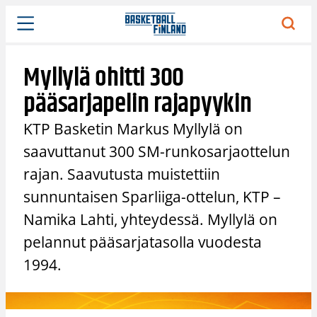
Siirry
sisältöön
Myllylä ohitti 300
pääsarjapelin rajapyykin
KTP Basketin Markus Myllylä on
saavuttanut 300 SM-runkosarjaottelun
rajan. Saavutusta muistettiin
sunnuntaisen Sparliiga-ottelun, KTP –
Namika Lahti, yhteydessä. Myllylä on
pelannut pääsarjatasolla vuodesta
1994.