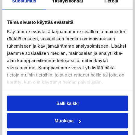
Suostumus
Yksityiskohdat
Tietoja
kaudella Saksan ProA-sarjan Karlsruhe Lionsia
edustaneen 26-vuotiaan yhdysvaltalaislaituri
Tyrese Williamsin sekä viime kaudella Kouvoja
Tämä sivusto käyttää evästeitä
edustaneen 32-vuotiaan Timi Puittisen kanssa.
Käytämme evästeitä tarjoamamme sisällön ja mainosten
räätälöimiseen, sosiaalisen median ominaisuuksien
tukemiseen ja kävijämäärämme analysoimiseen. Lisäksi
jaamme sosiaalisen median, mainosalan ja analytiikka-
alan kumppaneillemme tietoja siitä, miten käytät
sivustoamme. Kumppanimme voivat yhdistää näitä
tietoja muihin tietoihin, joita olet antanut heille tai joita on
kerätty, kun olet käyttänyt heidän palvelujaan.
Salli kaikki
Muokkaa
05.08.2026 09:37
Korisliiga