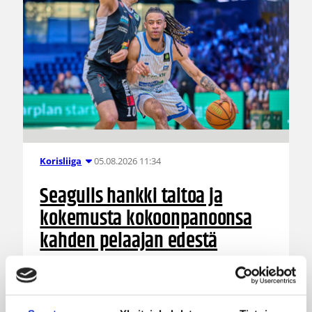
05.08.2026 11:34
Korisliiga
Seagulls hankki taitoa ja
kokemusta kokoonpanoonsa
kahden pelaajan edestä
Helsinki Seagullsin kokoonpano vahvistuu
kahdella tuoreella kasvolla. Joukkue on tehnyt
tulevan kauden mittaiset sopimukset viime