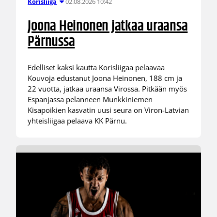
02.08.2026 10:42
Korisliiga
Joona Heinonen jatkaa uraansa
Pärnussa
Edelliset kaksi kautta Korisliigaa pelaavaa
Kouvoja edustanut Joona Heinonen, 188 cm ja
22 vuotta, jatkaa uraansa Virossa. Pitkään myös
Espanjassa pelanneen Munkkiniemen
Kisapoikien kasvatin uusi seura on Viron-Latvian
yhteisliigaa pelaava KK Pärnu.