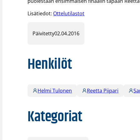
puolestaan ensimmäisen finaalin tapaan Reetta P
Lisätiedot:
Ottelutilastot
Päivitetty
02.04.2016
Henkilöt
Helmi Tulonen
Reetta Piipari
Sa
Kategoriat