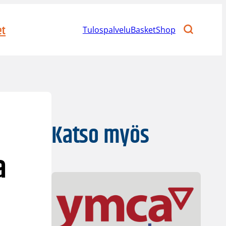
et
Tulospalvelu
BasketShop
Katso myös
a