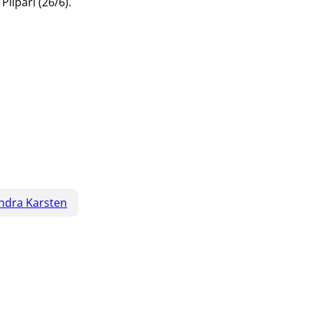
iipari (26/6).
ndra Karsten