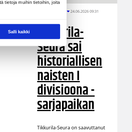
ietoja muihin tietoihin, joita
24.06.2026 09:31
Eteläinen alue
Tikkurila-
Salli kaikki
Seura sai
historiallisen
naisten I
divisioona -
sarjapaikan
Tikkurila-Seura on saavuttanut