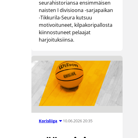
seurahistoriansa ensimmäisen
naisten I divisioona -sarjapaikan
-Tikkurila-Seura kutsuu
motivoituneet, kilpakoripallosta
kiinnostuneet pelaajat
harjoituksiinsa.
10.06.2026 20:35
Korisliiga