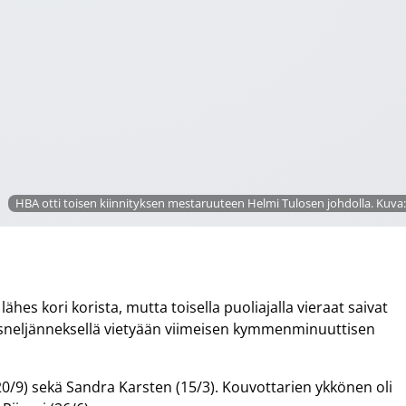
HBA otti toisen kiinnityksen mestaruuteen Helmi Tulosen johdolla. Kuva
hes kori korista, mutta toisella puoliajalla vieraat saivat
tösneljänneksellä vietyään viimeisen kymmenminuuttisen
0/9) sekä Sandra Karsten (15/3). Kouvottarien ykkönen oli