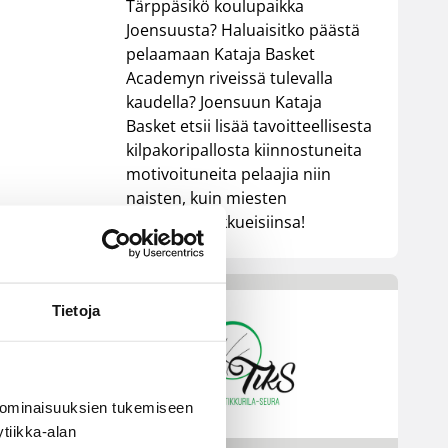
Tärppäsikö koulupaikka
Joensuusta? Haluaisitko päästä
pelaamaan Kataja Basket
Academyn riveissä tulevalla
kaudella? Joensuun Kataja
Basket etsii lisää tavoitteellisesta
kilpakoripallosta kiinnostuneita
motivoituneita pelaajia niin
naisten, kuin miesten
akatemiajoukkueisiinsa!
Tietoja
 ominaisuuksien tukemiseen
tiikka-alan