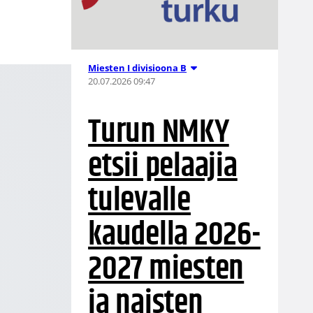
Miesten I divisioona B
20.07.2026 09:47
Turun NMKY
etsii pelaajia
tulevalle
kaudella 2026-
2027 miesten
ja naisten