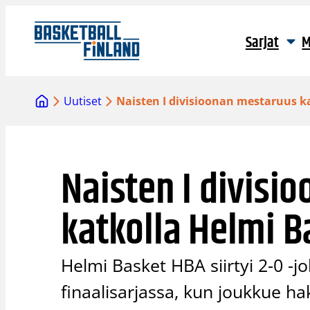
Siirry
sisältöön
Sarjat
M
Uutiset
Naisten I divisioonan mestaruus ka
Naisten I divisi
katkolla Helmi Ba
Helmi Basket HBA siirtyi 2-0 -j
finaalisarjassa, kun joukkue hak