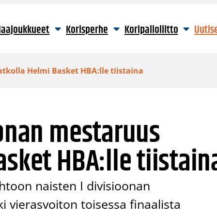
aajoukkueet
Korisperhe
Koripalloliitto
Uutis
tkolla Helmi Basket HBA:lle tiistaina
oonan mestaruus
sket HBA:lle tiistain
ohtoon naisten I divisioonan
i vierasvoiton toisessa finaalista