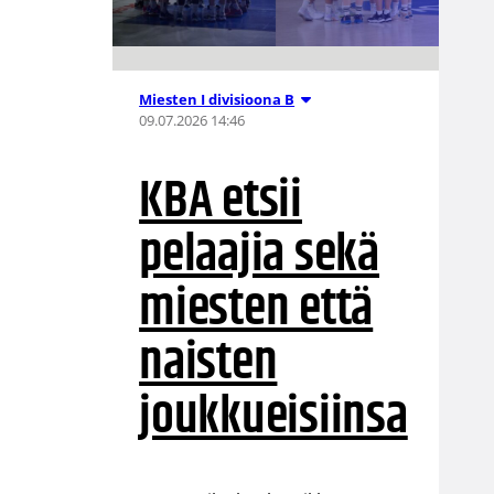
Miesten I divisioona B
09.07.2026 14:46
KBA etsii
pelaajia sekä
miesten että
naisten
joukkueisiinsa