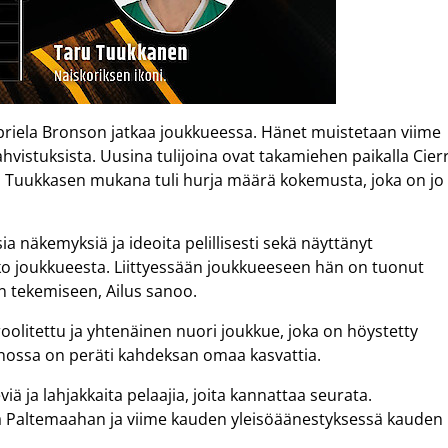
briela Bronson jatkaa joukkueessa. Hänet muistetaan viime
hvistuksista. Uusina tulijoina ovat takamiehen paikalla Cier
en. Tuukkasen mukana tuli hurja määrä kokemusta, joka on jo
a näkemyksiä ja ideoita pelillisesti sekä näyttänyt
ko joukkueesta. Liittyessään joukkueeseen hän on tuonut
n tekemiseen, Ailus sanoo.
oolitettu ja yhtenäinen nuori joukkue, joka on höystetty
nossa on peräti kahdeksan omaa kasvattia.
ä ja lahjakkaita pelaajia, joita kannattaa seurata.
sa Paltemaahan ja viime kauden yleisöäänestyksessä kauden