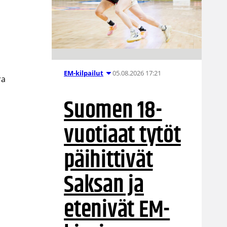
05.08.2026 17:21
EM-kilpailut
ra
Suomen 18-
vuotiaat tytöt
päihittivät
Saksan ja
etenivät EM-