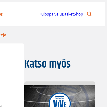
et
Tulospalvelu
BasketShop
keja
Katso myös
a.