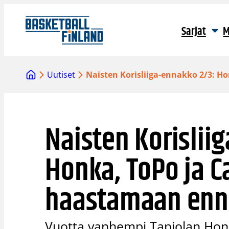
Siirry
sisältöön
Sarjat
M
Uutiset
Naisten Korisliiga-ennakko 2/3: 
Naisten Korislii
Honka, ToPo ja C
haastamaan enn
Vuotta vanhempi Tapiolan Honka