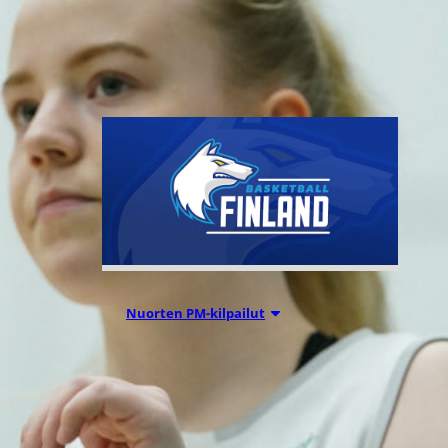
tehnyt pelaajasopimuksen
yhdysvaltalaispelaaja Melanie
Hoytin kanssa.
Nuorten PM-kilpailut
05.08.2026 20:08
Suomen 15-