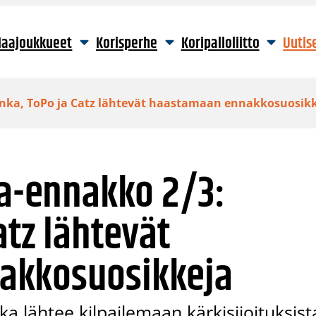
aajoukkueet
Korisperhe
Koripalloliitto
Uutis
Honka, ToPo ja Catz lähtevät haastamaan ennakkosuosik
ga-ennakko 2/3:
atz lähtevät
akkosuosikkeja
 lähtee kilpailemaan kärkisijoituksist