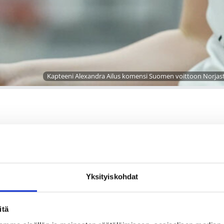
Kapteeni Alexandra Ailus komensi Suomen voittoon Norjast
olemaan parhaimmillaan
Yksityiskohdat
itä
 vuoden kokeneempi. Nuorta runkoa on pyritty vahvistamaa