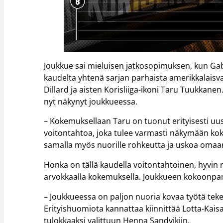
Joukkue sai mieluisen jatkosopimuksen, kun Ga
kaudelta yhtenä sarjan parhaista amerikkalaisva
Dillard ja aisten Korisliiga-ikoni Taru Tuukkan
nyt näkynyt joukkueessa.
– Kokemuksellaan Taru on tuonut erityisesti uusi
voitontahtoa, joka tulee varmasti näkymään ko
samalla myös nuorille rohkeutta ja uskoa omaa
Honka on tällä kaudella voitontahtoinen, hyvin r
arvokkaalla kokemuksella. Joukkueen kokoonpa
– Joukkueessa on paljon nuoria kovaa työtä tekevi
Erityishuomiota kannattaa kiinnittää Lotta-Kai
tulokkaaksi valittuun Henna Sandvikiin.