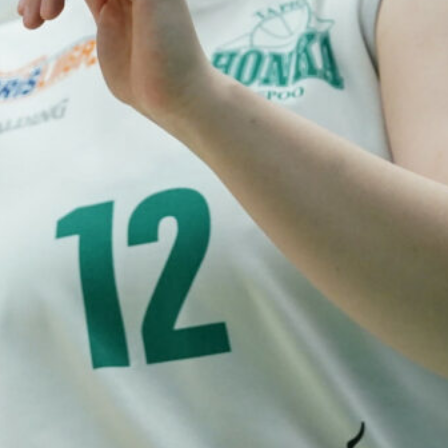
vuotiaat tytöt
voittivat
Islannin
Nordic Open -
turnauksen
toisessa
ottelussa
Suomen 15-vuotiaiden tyttöjen
maajoukkue jatkoi
voittokulkuaan Lohjalla