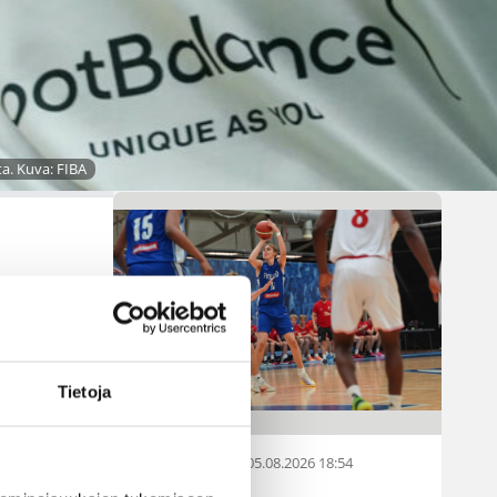
pelattavassa Nordic Open -
turnauksessa kaatamalla
Islannin vakuuttavasti 70–47.
Sudenpennut kohtaa huomenna
turnauksen päätösottelussa
Latvian klo 15.
a. Kuva: FIBA
Tietoja
05.08.2026 18:54
EM-kilpailut
n