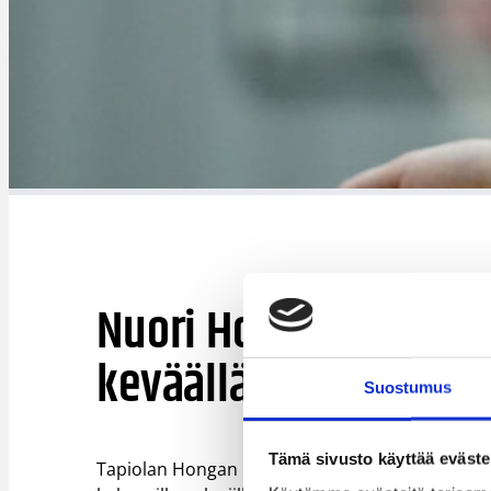
Nuori Honka pyrkii 
keväällä
Suostumus
Tämä sivusto käyttää eväste
Tapiolan Hongan nuori runko on tällä kaudella