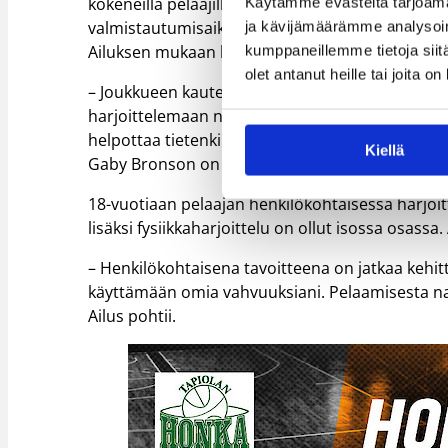
kokeneilla pelaajilla. Joukkueen viimeiset palaset
Käytämme evästeitä tarjoama
valmistautumisaika on lyhyempi kuin normaalisti
ja kävijämäärämme analysoim
Ailuksen mukaan kauteen valmistautuminen on 
kumppaneillemme tietoja siitä
olet antanut heille tai joita o
– Joukkueen kauteen valmistautuminen on sujun
harjoittelemaan normaalisti pieniä loukkaantum
helpottaa tietenkin se, että nuoret pelaajat tu
Kiellä
Gaby Bronson on mieluinen ja tuttu kasvo joukk
18-vuotiaan pelaajan henkilökohtaisessa harjoi
lisäksi fysiikkaharjoittelu on ollut isossa osassa
– Henkilökohtaisena tavoitteena on jatkaa kehitt
käyttämään omia vahvuuksiani. Pelaamisesta nau
Ailus pohtii.