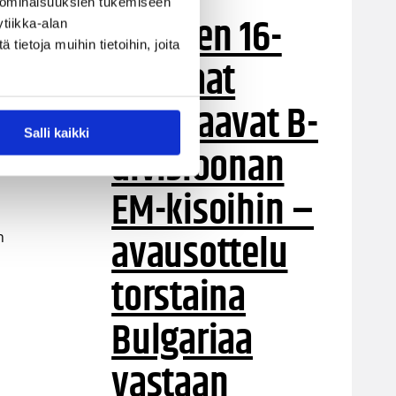
ten
 ominaisuuksien tukemiseen
Suomen 16-
tiikka-alan
ietoja muihin tietoihin, joita
vuotiaat
suuntaavat B-
s
Salli kaikki
divisioonan
EM-kisoihin –
avausottelu
n
torstaina
Bulgariaa
vastaan