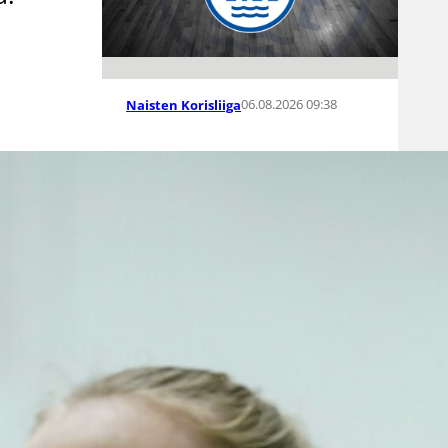
06.08.2026 09:38
Naisten Korisliiga
Melanie Hoyt
Vimpelin
Vedon
sentteriksi
Naisten Korisliiga-kauteen
valmistautuva Vimpelin Veto on