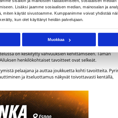
 saapuivat paikalle vasta sarjan alkua edeltävällä viikolla, jo
mme sisällön ja mainosten räätälöimiseen, sosiaalisen median
. Jo viime kaudella isossa roolissa pelanneen Alexandra
iseen. Lisäksi jaamme sosiaalisen median, mainosalan ja analy
sujunut mukavasti.
, miten käytät sivustoamme. Kumppanimme voivat yhdistää näitä t
n kerätty, kun olet käyttänyt heidän palvelujaan.
ut hyvin. Joukkue on pystynyt olosuhteisiin nähden
isia ja sairastumisia lukuun ottamatta. Valmistautumista
ntevat hyvin toisensa entuudestaan ja viime vuoden vahvistu
Muokkaa
ueessa, Ailus kertoo.
ttelussa on keskitytty vahvuuksien kehittämiseen. Tämän
. Ailuksen henkilökohtaiset tavoitteet ovat selkeät.
ymistä pelaajana ja auttaa joukkuetta kohti tavoitteita. Pyri
ttiminen ja itseluottamus näkyvät toivottavasti kentällä,